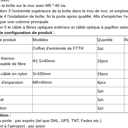
nsion.
é la boîte sur le mur avec M8 * 40 vis.
tion 3 l'extrémité supérieure de la boîte dans le trou de mur, et emploien
e 4 l'installation de boîte, fin la porte après qualifié. Afin d'empêcher l'
 par une colonne principale.
on 5 le câble à fibres optiques extérieur et câble optique à papillon selo
de configuration de produit :
 produit
Modèles
Quantité
R
Coffret d'extrémité de FTTH
1pc
e thermo-
Ф1.5×40mm
16pcs
ssable de fibre
-câble en nylon
3×100mm
16pcs
 d'expansion
M8×40mm
4pcs
1pc
cat
1pc
tion
1pc
tion :
à-porte : par exprès (tel que DHL, UPS, TNT, Fedex etc.)
t à l'aéroport : par avion