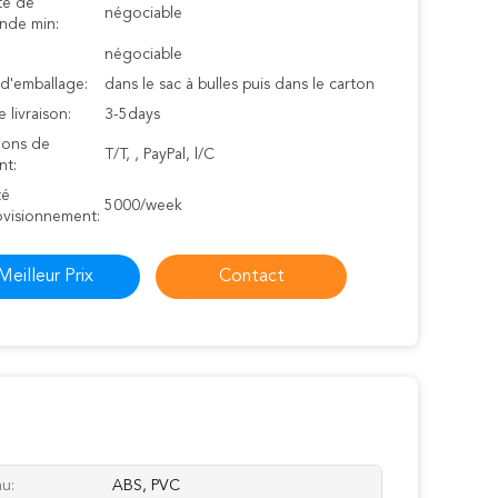
té de
négociable
de min:
négociable
 d'emballage:
dans le sac à bulles puis dans le carton
e livraison:
3-5days
ions de
T/T, , PayPal, l/C
nt:
té
5000/week
ovisionnement:
Meilleur Prix
Contact
au:
ABS, PVC