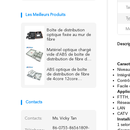
Tai
Les Meilleurs Produits
Ty
Me
Boîte de distribution
optique fixée au mur de
fibre
Descri
Matériel optique chargé
vide d'ABS de boîte de
distribution de fibre de
Caract
noyau extérieur de
FTTH 16 plein
Niveau
ABS optique de boîte
de distribution de fibre
Intégré
de 4core 12core
Contrô
24core 48core
Facile 
Applic
FTTH,
Contacts
Réseau
LAN
CATV
Contacts:
Ms. Vicky Tan
Instal
1 selo
86-0755-86561809-