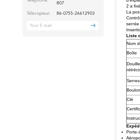
d'expa
Téléphone:
807
2 a fix
La posi
Télécopieur:
86-0755-26612903
Contrôl
serrée
Inserti
Liste 
Nom de
Boîte
Douill
rétréci
Serres
Boulon
Clé
Certifi
Instruc
Expédi
Porte-
Aéropor