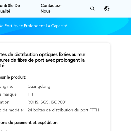
ontrôle De
Contactez-
ualité
Nous
 De Port Avec Prolongent La Capacité
tes de distribution optiques fixées au mur
eures de fibre de port avec prolongent la
té
 sur le produit:
origine:
Guangdong
 marque:
TTI
cation:
ROHS, SGS, ISO9001
 de modèle:
24 boîtes de distribution du port FTTH
ions de paiement et expédition: