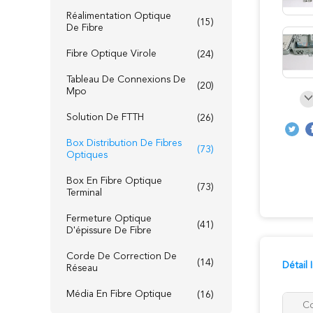
Réalimentation Optique
(15)
De Fibre
Fibre Optique Virole
(24)
Tableau De Connexions De
(20)
Mpo
Solution De FTTH
(26)
Box Distribution De Fibres
(73)
Optiques
Box En Fibre Optique
(73)
Terminal
Fermeture Optique
(41)
D'épissure De Fibre
Corde De Correction De
(14)
Détail
Réseau
Média En Fibre Optique
(16)
Co