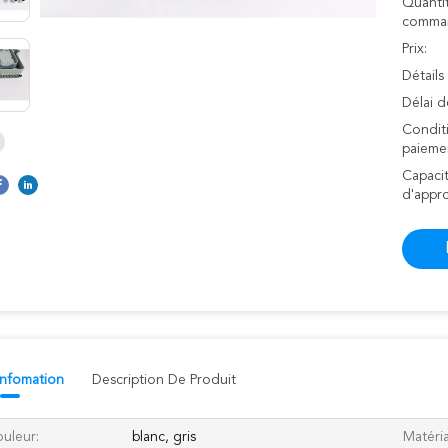
Quanti
comman
Prix:
Détails
Délai d
Condit
paieme
Capaci
d'appr
 Infomation
Description De Produit
uleur:
blanc, gris
Matéri