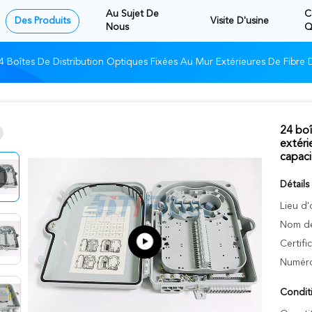
Au Sujet De
C
Des Produits
Visite D'usine
Nous
Q
4 Boîtes De Distribution Optiques Fixées Au Mur Extérieures De Fibre
24 boî
extéri
capaci
Détails
Lieu d'
Nom de
Certifi
Numéro
Condit