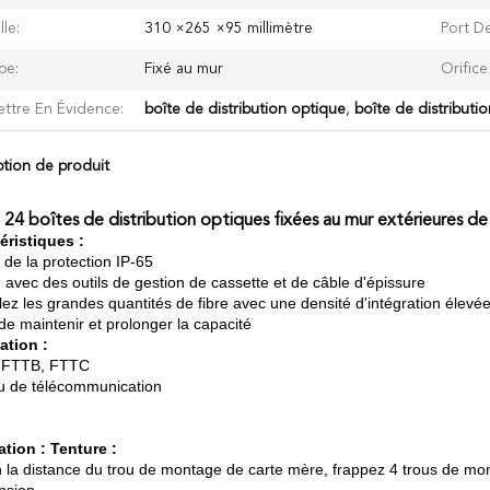
lle:
310 ×265 ×95 millimètre
Port D
pe:
Fixé au mur
Orifice
ttre En Évidence:
boîte de distribution optique
,
boîte de distributi
ption de produit
24 boîtes de distribution optiques fixées au mur extérieures d
éristiques :
 de la protection IP-65
 avec des outils de gestion de cassette et de câble d'épissure
lez les grandes quantités de fibre avec une densité d'intégration élevé
de maintenir et prolonger la capacité
ation :
 FTTB, FTTC
 de télécommunication
lation : Tenture :
n la distance du trou de montage de carte mère, frappez 4 trous de mont