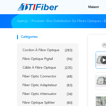
Maison
Aperçu
Produits
Box Distribution De Fibres Optiques
2
Catégories
Cordon À Fibre Optique
(283)
Fibre Optique Pigtail
(96)
Câble À Fibre Optique
(235)
Fiber Optic Connector
(48)
Fiber Optic Adaptateur
(83)
Fiber Optic Attenuator
(34)
Fibre Optique Splitter
(80)