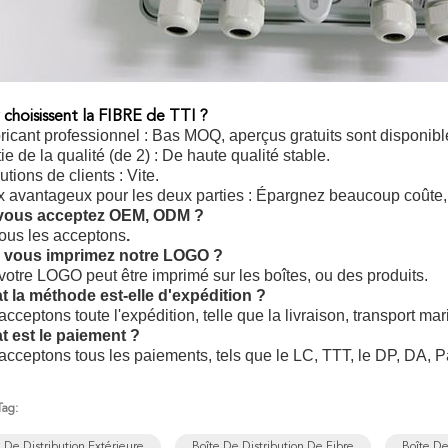
choisissent la FIBRE de TTI ?
bricant professionnel : Bas MOQ, aperçus gratuits sont disponibl
ie de la qualité (de 2) : De haute qualité stable.
lutions de clients : Vite.
ix avantageux pour les deux parties : Épargnez beaucoup coûte,
vous acceptez OEM, ODM ?
nous les acceptons
.
 vous imprimez notre LOGO ?
votre LOGO peut être imprimé sur les boîtes, ou des produits.
t la méthode est-elle d'expédition ?
cceptons toute l'expédition, telle que la livraison, transport mari
t est le paiement ?
cceptons tous les paiements, tels que le LC, TTT, le DP, DA, P
Tag:
 De Distribution Extérieure
Boîte De Distribution De Fibre
Boîte De