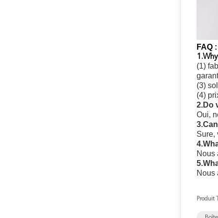
FAQ :
1.Why 
(1) fa
garant
(3) so
(4) pr
2.Do 
Oui, 
3.Can
Sure, 
4.Wha
Nous a
5.Wha
Nous a
Produit 
Boîte