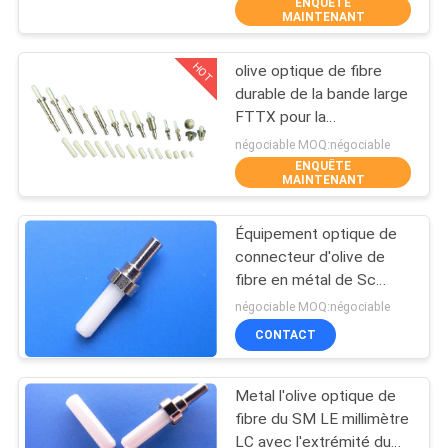
ENQUÊTE
D'USINE
MAINTENANT
HOT
olive optique de fibre
CONTRÔLE
240
durable de la bande large
DE
FTTX pour la
Câble à fibre
communication de
QUALITÉ
négociable MOQ:négociable
optique
réseau informatique
ENQUÊTE
MAINTENANT
CONTACTEZ-
Équipement optique de
NOUS
connecteur d'olive de
fibre en métal de Sc
53
RPA/UPC/PC
DEMANDEZ
négociable MOQ:négociable
Fiber Optic
CONTACT
UNE
CITATION
Connector
Metal l'olive optique de
fibre du SM LE millimètre
PLAN
LC avec l'extrémité du