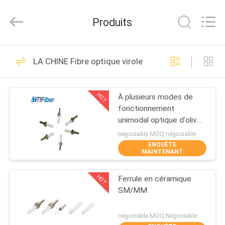
TTI
Fiber
Communication
Produits
Tech.
Co.,
Ltd..
All
MAISON
Rights
288
Reserved.
LA CHINE Fibre optique virole
Cordon à fibre
DES
optique
HOT
À plusieurs modes de
PRODUITS
fonctionnement
unimodal optique d'olive
AU
de fibre en céramique
négociable MOQ:négociable
pour le connecteur de
ENQUÊTE
SUJET
MAINTENANT
LC/SC/ST/FC
101
DE
HOT
Ferrule en céramique
NOUS
Fibre optique Pigtail
SM/MM
VISITE
négociable MOQ:Négociable