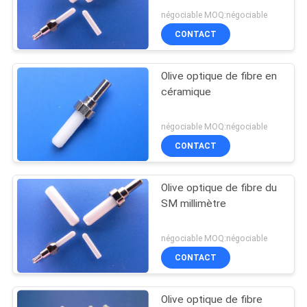
PC UPC RPA - visage
négociable MOQ:négociable
DU
CONTACT
SITE
88
Fiber Optic
Olive optique de fibre en
PRIVACY
céramique
Adaptateur
POLICY
négociable MOQ:négociable
CONTACT
Olive optique de fibre du
39
SM millimètre
Fiber Optic
négociable MOQ:négociable
Attenuator
CONTACT
Olive optique de fibre