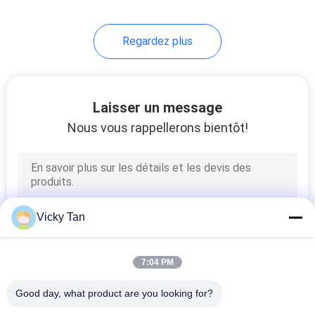
communication de FTTH
27
Regardez plus
Fibre optique virole
Laisser un message
Nous vous rappellerons bientôt!
20
Tableau de
Vicky Tan
connexions de Mpo
7:04 PM
Good day, what product are you looking for?