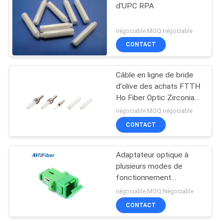
d'UPC RPA
85
négociable MOQ:négociable
Fibre optique
CONTACT
Splitter
Câble en ligne de bride
d'olive des achats FTTH
Ho Fiber Optic Zirconia
Ceramic RPA de
négociable MOQ:négociable
SC/FC/ST/LC/MU
CONTACT
20
Réalimentation
Adaptateur optique à
plusieurs modes de
optique de fibre
fonctionnement
unimodal de fibre de
négociable MOQ:Négociable
duplex de simplex
CONTACT
d'utilisation de