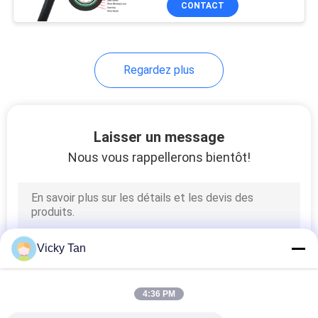
CONTACT
26
Solution de FTTH
Regardez plus
Laisser un message
Nous vous rappellerons bientôt!
78
Box distribution de
fibres optiques
Vicky Tan
4:36 PM
78