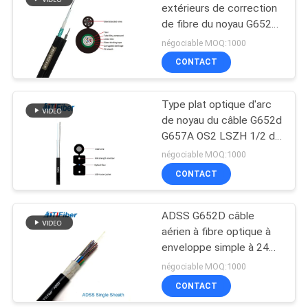
extérieurs de correction
de fibre du noyau G652D
85
autosuffisants
négociable MOQ:1000
Fibre optique
CONTACT
Splitter
Type plat optique d'arc
de noyau du câble G652d
G657A OS2 LSZH 1/2 de
réseau de fibre de mode
négociable MOQ:1000
unitaire
CONTACT
20
Réalimentation
ADSS G652D câble
aérien à fibre optique à
optique de fibre
enveloppe simple à 24
cœurs
négociable MOQ:1000
CONTACT