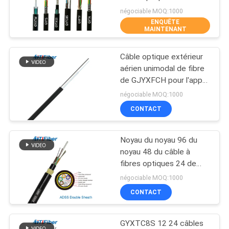
mode unitaire de GYTS
négociable MOQ:1000
DU
ENQUÊTE
SITE
MAINTENANT
88
Fiber Optic
Câble optique extérieur
PRIVACY
aérien unimodal de fibre
Adaptateur
POLICY
de GJYXFCH pour l'appui
d'individu de FTTH
négociable MOQ:1000
CONTACT
Noyau du noyau 96 du
39
noyau 48 du câble à
Fiber Optic
fibres optiques 24 de
fibre de gaine de double
négociable MOQ:1000
Attenuator
d'ADSS
CONTACT
GYXTC8S 12 24 câbles