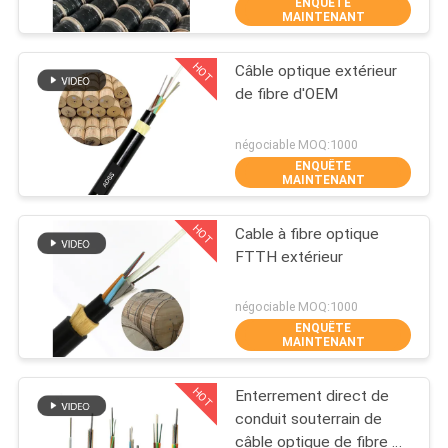
ENQUÊTE
D'USINE
MAINTENANT
HOT
Câble optique extérieur
CONTRÔLE
240
de fibre d'OEM
DE
Câble à fibre
QUALITÉ
négociable MOQ:1000
optique
ENQUÊTE
MAINTENANT
CONTACTEZ-
HOT
Cable à fibre optique
NOUS
FTTH extérieur
53
DEMANDEZ
négociable MOQ:1000
ENQUÊTE
Fiber Optic
UNE
MAINTENANT
CITATION
Connector
HOT
Enterrement direct de
conduit souterrain de
PLAN
câble optique de fibre de