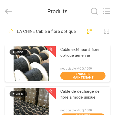
TTI
Fiber
Communication
Produits
Tech.
Co.,
Ltd..
All
MAISON
Rights
288
Reserved.
LA CHINE Câble à fibre optique
Cordon à fibre
DES
optique
HOT
Cable extérieur à fibre
PRODUITS
optique aérienne
AU
négociable MOQ:1000
ENQUÊTE
SUJET
MAINTENANT
101
DE
HOT
Cable de décharge de
NOUS
Fibre optique Pigtail
fibre à mode unique
VISITE
négociable MOQ:1000