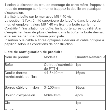
1 selon la distance du trou de montage de carte mère, frappez 4
trous de montage sur le mur, et frappez la douille en plastique
d'expansion.
2 a fixé la boîte sur le mur avec M8 * 40 vis.
La position 3 l'extrémité supérieure de la boîte dans le trou de
mur, et emploient alors M8 * 40 vis fixent la boîte sur le mur.
Contrôle 4 l'installation de boîte, fin la porte après qualifié. Afin
d'empêcher l'eau de pluie d'entrer dans la boîte, la boîte devrait
être serrée par une colonne principale.
Insertion 5 le câble à fibres optiques extérieur et câble optique à
papillon selon les conditions de construction.
Liste de configuration de produit :
Nom de produit
Modèles
Quantité
Remarque
Boîte
Coffret d'extrémité
1pc
de FTTH
Douille thermo-
Ф1.5×40mm
16pcs
rétrécissable de fibre
Serres-câble en nylon
3×100mm
16pcs
Boulon d'expansion
M8×40mm
4pcs
Clé
1pc