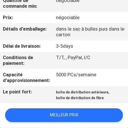
Quantité de
négociable
D'USINE
commande min:
Prix:
négociable
CONTRÔLE
Détails d'emballage:
dans le sac à bulles puis dans le
DE
carton
QUALITÉ
Délai de livraison:
3-5days
Conditions de
T/T, , PayPal, l/C
CONTACTEZ-
paiement:
NOUS
Capacité
5000 PCs/semaine
d'approvisionnement:
DEMANDEZ
Le point fort:
,
boîte de distribution extérieure
UNE
boîte de distribution de fibre
CITATION
MEILLEUR PRIX
PLAN