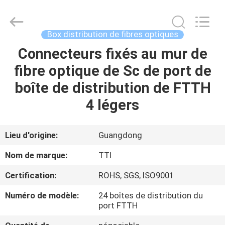
TTI
Fiber
Communication
Tech.
Co.,
Box distribution de fibres optiques
Ltd..
All
Connecteurs fixés au mur de
MAISON
Rights
Reserved.
fibre optique de Sc de port de
DES
boîte de distribution de FTTH
PRODUITS
4 légers
AU
Lieu d'origine:
Guangdong
SUJET
Nom de marque:
TTI
DE
Certification:
ROHS, SGS, ISO9001
NOUS
Numéro de modèle:
24 boîtes de distribution du
port FTTH
VISITE