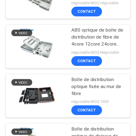
noyau extérieur de FTTH
négociable MOQ:négociable
16 plein
CONTACT
ABS optique de boîte de
distribution de fibre de
4core 12core 24core
48core
négociable MOQ:Négociable
CONTACT
Boîte de distribution
optique fixée au mur de
fibre
négociable MOQ:1000
CONTACT
Boîte de distribution
optique de diviseur de