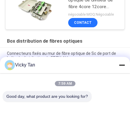
fibre 4core 12core
24core 48core
négociable MOQ:Négociable
CONTACT
Box distribution de fibres optiques
Connecteurs fixés au mur de fibre optique de Sc de port de
boîte de distribution de FTTH 4 légers
Vicky Tan
Utilisation extérieure optique de Ftth de boîte d'arrêt de fibre
de la catégorie Ip65
7:59 AM
Adaptateurs extérieurs d'intérieur optiques matériels de Sc
de la boîte de distribution de fibre d'ABS FTTH appropriés
Good day, what product are you looking for?
Catégories populaires
Tous
Cordon À Fibre 
Fibre Optique Pigtail