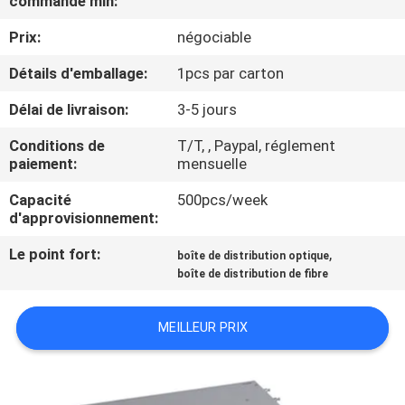
commande min:
D'USINE
Prix:
négociable
CONTRÔLE
Détails d'emballage:
1pcs par carton
DE
Délai de livraison:
3-5 jours
QUALITÉ
Conditions de
T/T, , Paypal, réglement
paiement:
mensuelle
CONTACTEZ-
Capacité
500pcs/week
d'approvisionnement:
NOUS
Le point fort:
,
boîte de distribution optique
boîte de distribution de fibre
DEMANDEZ
UNE
MEILLEUR PRIX
CITATION
PLAN