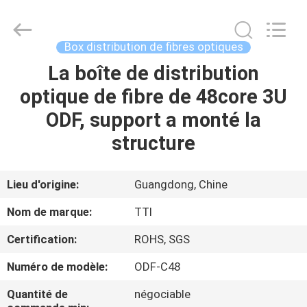
TTI
Fiber
Communication
Tech.
Co.,
Box distribution de fibres optiques
Ltd..
All
La boîte de distribution
MAISON
Rights
Reserved.
optique de fibre de 48core 3U
DES
ODF, support a monté la
PRODUITS
structure
AU
Lieu d'origine:
Guangdong, Chine
SUJET
Nom de marque:
TTI
DE
Certification:
ROHS, SGS
NOUS
Numéro de modèle:
ODF-C48
VISITE
Quantité de
négociable