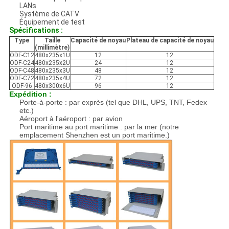
LANs
Système de CATV
Équipement de test
Spécifications :
Type
Taille
Capacité de noyau
Plateau de capacité de noyau
(millimètre)
ODF-C12
480x235x1U
12
12
ODF-C24
480x235x2U
24
12
ODF-C48
480x235x3U
48
12
ODF-C72
480x235x4U
72
12
ODF-96
480x300x6U
96
12
Expédition :
Porte-à-porte : par exprès (tel que DHL, UPS, TNT, Fedex
etc.)
Aéroport à l'aéroport : par avion
Port maritime au port maritime : par la mer (notre
emplacement Shenzhen est un port maritime.)