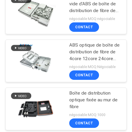
vide d'ABS de boîte de
distribution de fibre de
noyau extérieur de FTTH
négociable MOQ:négociable
16 plein
CONTACT
ABS optique de boîte de
distribution de fibre de
4core 12core 24core
48core
négociable MOQ:Négociable
CONTACT
Boîte de distribution
optique fixée au mur de
fibre
négociable MOQ:1000
CONTACT