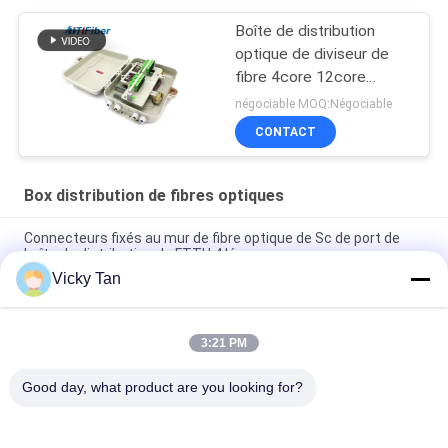
Boîte de distribution
optique de diviseur de
fibre 4core 12core
24core 48core
négociable MOQ:Négociable
CONTACT
Box distribution de fibres optiques
Connecteurs fixés au mur de fibre optique de Sc de port de
boîte de distribution de FTTH 4 légers
Vicky Tan
Utilisation extérieure optique de Ftth de boîte d'arrêt de fibre
de la catégorie Ip65
3:21 PM
Adaptateurs extérieurs d'intérieur optiques matériels de Sc
de la boîte de distribution de fibre d'ABS FTTH appropriés
Good day, what product are you looking for?
Catégories populaires
Tous