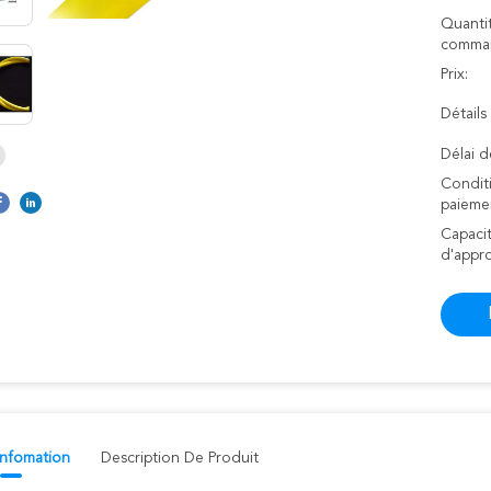
Quanti
comman
Prix:
Détails
Délai d
Condit
paieme
Capaci
d'appr
 Infomation
Description De Produit