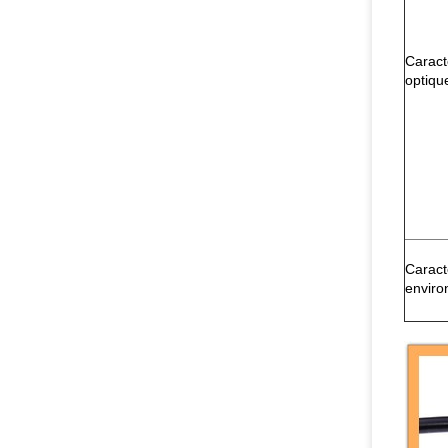
Caract
optiqu
Caract
enviro