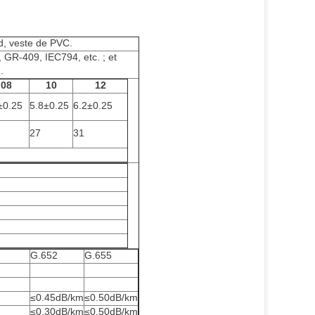
d, veste de PVC.
GR-409, IEC794, etc. ; et
.
08
10
12
±0.25
5.8±0.25
6.2±0.25
27
31
G.652
G.655
≤0.45dB/km
≤0.50dB/km
≤0.30dB/km
≤0.50dB/km