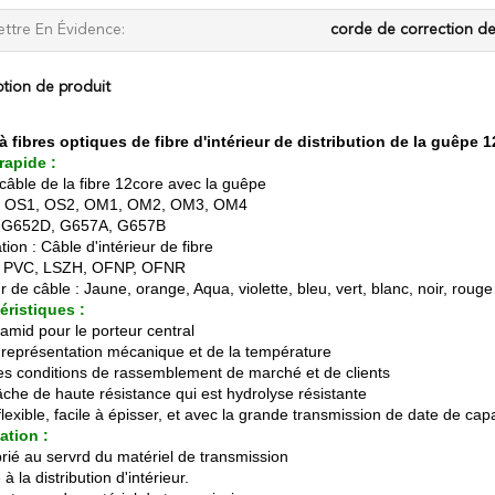
ttre En Évidence:
corde de correction de
ption de produit
à fibres optiques de fibre d'intérieur de distribution de la guêpe
 rapide :
 câble de la fibre 12core avec la guêpe
: OS1, OS2, OM1, OM2, OM3, OM4
: G652D, G657A, G657B
tion : Câble d'intérieur de fibre
: PVC, LSZH, OFNP, OFNR
 de câble : Jaune, orange, Aqua, violette, bleu, vert, blanc, noir, roug
éristiques :
ramid pour le porteur central
représentation mécanique et de la température
es conditions de rassemblement de marché et de clients
âche de haute résistance qui est hydrolyse résistante
lexible, facile à épisser, et avec la grande transmission de date de cap
ation :
rié au servrd du matériel de transmission
à la distribution d'intérieur.