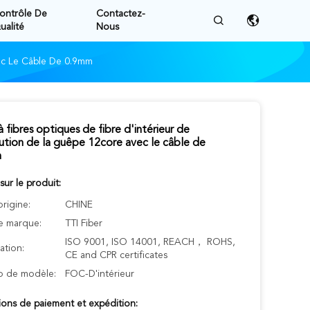
ontrôle De
Contactez-
ualité
Nous
vec Le Câble De 0.9mm
à fibres optiques de fibre d'intérieur de
bution de la guêpe 12core avec le câble de
m
 sur le produit:
origine:
CHINE
 marque:
TTI Fiber
ISO 9001, ISO 14001, REACH， ROHS,
cation:
CE and CPR certificates
 de modèle:
FOC-D'intérieur
ions de paiement et expédition: