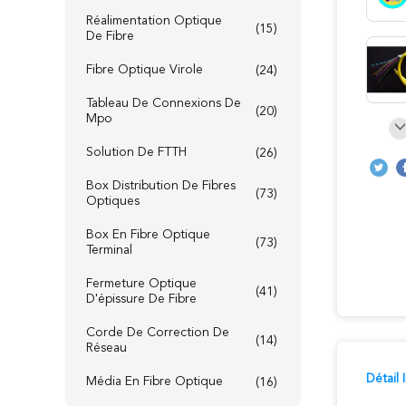
Réalimentation Optique
(15)
De Fibre
Fibre Optique Virole
(24)
Tableau De Connexions De
(20)
Mpo
Solution De FTTH
(26)
Box Distribution De Fibres
(73)
Optiques
Box En Fibre Optique
(73)
Terminal
Fermeture Optique
(41)
D'épissure De Fibre
Corde De Correction De
(14)
Réseau
Détail
Média En Fibre Optique
(16)