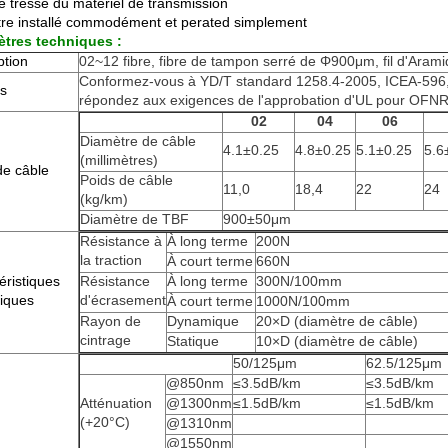
tresse du matériel de transmission
tre installé commodément et perated simplement
tres techniques :
ption
02~12 fibre, fibre de tampon serré de Φ900μm, fil d'Arami
Conformez-vous à YD/T standard 1258.4-2005, ICEA-596, 
s
répondez aux exigences de l'approbation d'UL pour OFNR
02
04
06
Diamètre de câble
4.1±0.25
4.8±0.25
5.1±0.25
5.6
(millimètres)
e câble
Poids de câble
11,0
18,4
22
24
(kg/km)
Diamètre de TBF
900±50μm
Résistance à
À long terme
200N
la traction
À court terme
660N
éristiques
Résistance
À long terme
300N/100mm
iques
d'écrasement
À court terme
1000N/100mm
Rayon de
Dynamique
20×D (diamètre de câble)
cintrage
Statique
10×D (diamètre de câble)
50/125μm
62.5/125μm
@850nm
≤3.5dB/km
≤3.5dB/km
Atténuation
@1300nm
≤1.5dB/km
≤1.5dB/km
(+20°C)
@1310nm
@1550nm