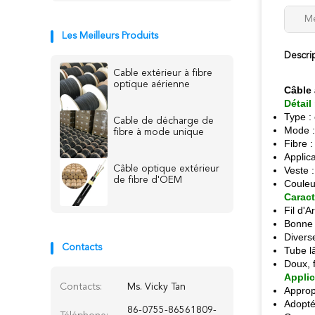
Me
Les Meilleurs Produits
Descri
Cable extérieur à fibre
optique aérienne
Câble 
Détail
Type :
Cable de décharge de
Mode 
fibre à mode unique
Fibre 
Applica
Câble optique extérieur
Veste 
de fibre d'OEM
Couleur
Caract
Fil d'A
Bonne 
Divers
Contacts
Tube l
Doux, f
Applic
Contacts:
Ms. Vicky Tan
Approp
Adopté 
86-0755-86561809-