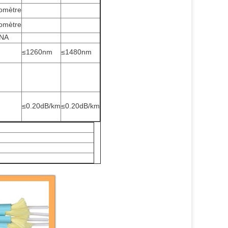
omètre
omètre
5NA
≤1260nm
≤1480nm
≤0.20dB/km
≤0.20dB/km