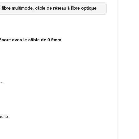
 fibre multimode
,
câble de réseau à fibre optique
 12core avec le câble de 0.9mm
e…
acité