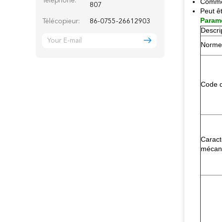
Téléphone:
Comme 
807
Peut ê
Paramè
Télécopieur:
86-0755-26612903
Descri
Norme
Code d
Caract
mécan