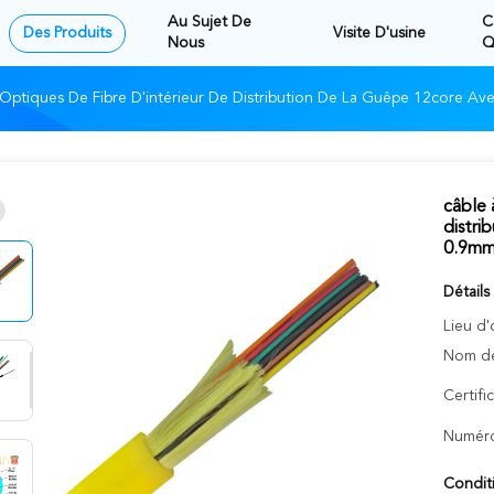
Au Sujet De
C
Des Produits
Visite D'usine
Nous
Q
 Optiques De Fibre D'intérieur De Distribution De La Guêpe 12core A
câble 
distri
0.9m
Détails
Lieu d'
Nom de
Certifi
Numéro
Condit