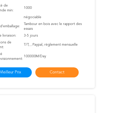
té de
1000
de min:
négociable
Tambour en bois avec le rapport des
 d'emballage:
essais
e livraison:
3-5 jours
ions de
T/T, , Paypal, réglement mensuelle
nt:
té
100000M/Day
ovisionnement:
Meilleur Prix
Contact