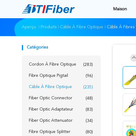
Maison
Aperçu
Produits
Câble À Fibre Optique
Câble À Fibres
Catégories
Cordon À Fibre Optique
(283)
Fibre Optique Pigtail
(96)
Câble À Fibre Optique
(235)
Fiber Optic Connector
(48)
Fiber Optic Adaptateur
(83)
Fiber Optic Attenuator
(34)
Fibre Optique Splitter
(80)