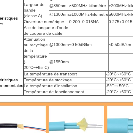
Largeur de
@850nm
≥500MHz·kilomètre
≥200MHz·kil
bande
@1300nm
≥1000MHz·kilomètre
≥600MHz·kil
(classe A)
éristiques
Ouverture numérique
0.200±0.015NA
0.275±0.01
es
Λcc de longueur d'onde
de coupure de câble
Atténuation
@1300nm
≤0.50dB/km
≤0.50dB/km
au recyclage
de la
température
(-
@1550nm
20°C~+85°C)
La température de transport
-20°C~+60°C
éristiques
Température de stockage
-20°C~+60°C
nnementales
La température d'installation
-5°C~+50°C
Température de fonctionnement
-20°C~+60°C