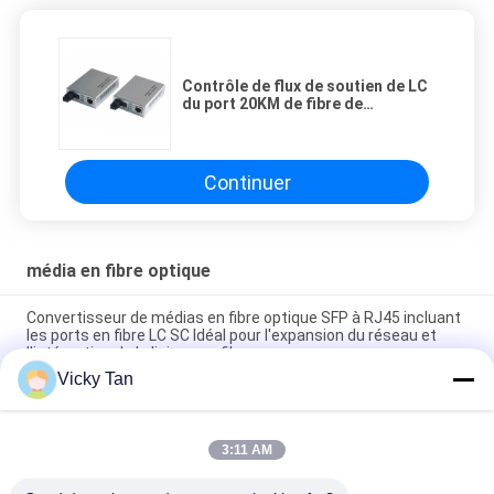
Contrôle de flux de soutien de LC
du port 20KM de fibre de
convertisseur unimodal de
médias
Continuer
média en fibre optique
Convertisseur de médias en fibre optique SFP à RJ45 incluant
les ports en fibre LC SC Idéal pour l'expansion du réseau et
l'intégration de la liaison en fibre
Vicky Tan
Convertisseur de média fibre optique typiquement 90mm X
70mm X 25mm SFP vers RJ45, longueur d'onde 850 nm,
compatible avec les systèmes réseau
3:11 AM
Convertisseur optique de médias de fibre de bâti de support