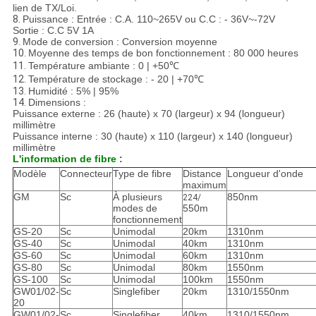
lien de TX/Loi.
8.
Puissance : Entrée : C.A. 110~265V ou C.C : - 36V~-72V
Sortie : C.C 5V 1A
9.
Mode de conversion : Conversion moyenne
10.
Moyenne des temps de bon fonctionnement : 80 000 heures
11.
Température ambiante : 0 | +50℃
12.
Température de stockage : - 20 | +70℃
13.
Humidité : 5% | 95%
14.
Dimensions :
Puissance externe : 26 (haute) x 70 (largeur) x 94 (longueur)
millimètre
Puissance interne : 30 (haute) x 110 (largeur) x 140 (longueur)
millimètre
L'information de fibre :
Modèle
Connecteur
Type de fibre
Distance
Longueur d'onde
maximum
GM
Sc
À plusieurs
850nm
224/
modes de
550m
fonctionnement
GS-20
Sc
Unimodal
20km
1310nm
GS-40
Sc
Unimodal
40km
1310nm
GS-60
Sc
Unimodal
60km
1310nm
GS-80
Sc
Unimodal
80km
1550nm
GS-100
Sc
Unimodal
100km
1550nm
GW01/02-
Sc
Singlefiber
20km
1310/1550nm
20
GW01/02-
Sc
Singlefiber
40km
1310/1550nm