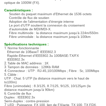
optique de 1000M (FX).
Caractéristiques :
Soutien du paquet maximum d'Ethernet de 1536 octets
Contrôle de flux de soutien
Adoption de l'alimentation d'énergie interne
Le port d'UTP soutient la connexion du croisement
d'automobile de MDI/MDI-X.
Fibre multimode : la distance maximum jusqu'à 224m/550m
Fibre unimodale : la distance maximum jusqu'à 100km
Spécifications techniques :
1.
Norme fonctionnante :
Ethernet de 10BaseT IEEE802.3
Rapide-Ethernet d'IEEE802.3u 100BASE-TX/FX
IEEE802.3x
2.
Table de MAC address : 1K
3.
Tampon de données : 128Kb RAM
4.
Connecteur : UTP : RJ-45,10/100Mbps ; Fibre : Sc, 100Mbps
5.
Câble :
UTP : Chat. 5 UTP (la distance maximum vers le haut de
to100m)
Fibre (unimodale) : 8.3/125, 8.7/125, 9/125, 10/125μm (la
distance maximum jusqu'à 90km)
6.
Contrôle de flux
Duplex : IEEE802.3x
Semi-duplex : contre-pression
7.
LED : Puissance, FX 100, lien de FX/acte, TX 100, TX FDX,