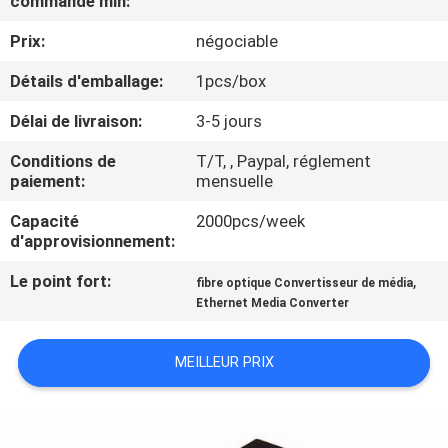
commande min:
D'USINE
Prix:
négociable
CONTRÔLE
Détails d'emballage:
1pcs/box
DE
Délai de livraison:
3-5 jours
QUALITÉ
Conditions de
T/T, , Paypal, réglement
paiement:
mensuelle
CONTACTEZ-
Capacité
2000pcs/week
d'approvisionnement:
NOUS
Le point fort:
,
fibre optique Convertisseur de média
Ethernet Media Converter
DEMANDEZ
UNE
MEILLEUR PRIX
CITATION
PLAN