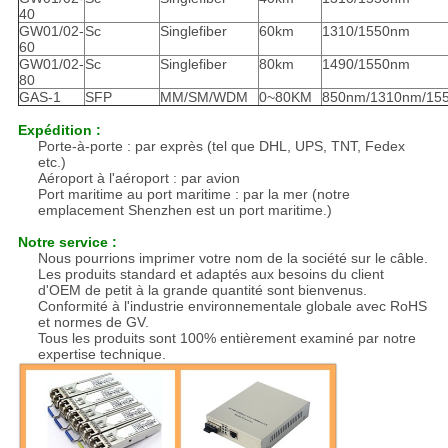
40
GW01/02-
Sc
Singlefiber
60km
1310/1550nm
60
GW01/02-
Sc
Singlefiber
80km
1490/1550nm
80
GAS-1
SFP
MM/SM/WDM
0~80KM
850nm/1310nm/15
Expédition :
Porte-à-porte : par exprès (tel que DHL, UPS, TNT, Fedex
etc.)
Aéroport à l'aéroport : par avion
Port maritime au port maritime : par la mer (notre
emplacement Shenzhen est un port maritime.)
Notre service :
Nous pourrions imprimer votre nom de la société sur le câble.
Les produits standard et adaptés aux besoins du client
d'OEM de petit à la grande quantité sont bienvenus.
Conformité à l'industrie environnementale globale avec RoHS
et normes de GV.
Tous les produits sont 100% entièrement examiné par notre
expertise technique.