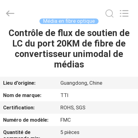
TTI
Fiber
Communication
Tech.
Co.,
Média en fibre optique
Ltd..
All
Contrôle de flux de soutien de
MAISON
Rights
Reserved.
LC du port 20KM de fibre de
DES
convertisseur unimodal de
PRODUITS
médias
AU
Lieu d'origine:
Guangdong, Chine
SUJET
Nom de marque:
TTI
DE
Certification:
ROHS, SGS
NOUS
Numéro de modèle:
FMC
VISITE
Quantité de
5 pièces