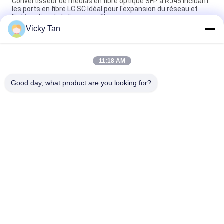
Convertisseur de médias en fibre optique SFP à RJ45 incluant
les ports en fibre LC SC Idéal pour l'expansion du réseau et
l'intégration de la liaison en fibre
Vicky Tan
Convertisseur de média fibre optique typiquement 90mm X
70mm X 25mm SFP vers RJ45, longueur d'onde 850 nm,
compatible avec les systèmes réseau
11:18 AM
Convertisseur optique de médias de fibre de bâti de support
Good day, what product are you looking for?
Catégories populaires
Tous
Cordon À Fibre 
Fibre Optique Pigtail
Optique
Câble À Fibre 
Fiber Optic 
Optique
Connector
Fiber Optic 
Fiber Optic 
Adaptateur
Attenuator
Fibre Optique 
Réalimentation 