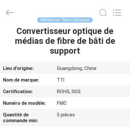
TTI
Fiber
Communication
Tech.
Co.,
Média en fibre optique
Ltd..
All
Convertisseur optique de
MAISON
Rights
Reserved.
médias de fibre de bâti de
DES
support
PRODUITS
Lieu d'origine:
Guangdong, Chine
AU
Nom de marque:
TTI
SUJET
Certification:
ROHS, SGS
DE
Numéro de modèle:
FMC
NOUS
Quantité de
5 pièces
commande min:
VISITE