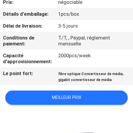
Prix:
négociable
D'USINE
Détails d'emballage:
1pcs/box
CONTRÔLE
Délai de livraison:
3-5 jours
DE
Conditions de
T/T, , Paypal, réglement
QUALITÉ
paiement:
mensuelle
Capacité
2000pcs/week
d'approvisionnement:
CONTACTEZ-
NOUS
Le point fort:
,
fibre optique Convertisseur de média
gigabit convertisseur de média
DEMANDEZ
MEILLEUR PRIX
UNE
CITATION
PLAN