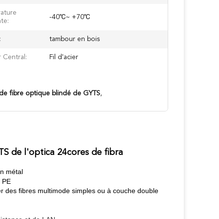
ature
-40℃~ +70℃
te:
:
tambour en bois
 Central:
Fil d'acier
de fibre optique blindé de GYTS
,
 de l'optica 24cores de fibra
en métal
e PE
er des fibres multimode simples ou à couche double