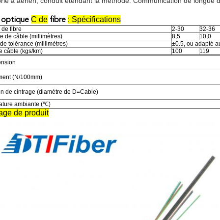
rié à aérien, conduit étendant la méthode. Communication de longue d
C de
: Spécifications
 optique
fibre
de fibre
2-30
32-36
e de câble (millimètres)
8,5
10,0
de tolérance (millimètres)
±0.5, ou adapté a
e câble (kgs/km)
100
119
ension
ment (N/100mm)
n de cintrage (diamètre de D=Cable)
ture ambiante (℃)
age de produit