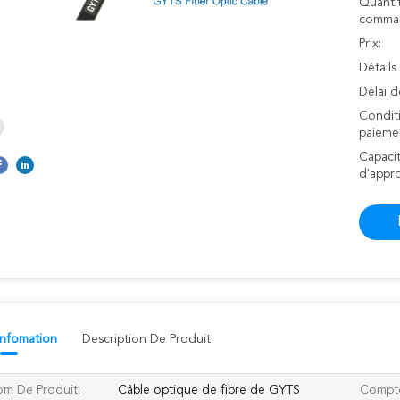
Quanti
comman
Prix:
Détails
Délai d
Condit
paieme
Capaci
d'appr
 Infomation
Description De Produit
m De Produit:
Câble optique de fibre de GYTS
Compte