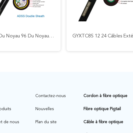
Noyau Du Noyau 96 Du Noyau 48 Du Câble À Fibres Optiques 24 De Fibre De Gaine De Double D'ADSS
n
Contactez-nous
Cordon à fibre optique
oduits
Nouvelles
Fibre optique Pigtail
et de nous
Plan du site
Câble à fibre optique