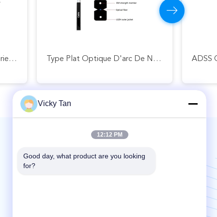
GYXTC8S 12 24 Câbles Extérieurs De Correction De Fibre Du Noyau G652D Autosuffisants
Type Plat Optique D'arc De Noyau Du Câble G652d G657A OS2 LSZH 1/2 De Réseau De Fibre De Mode Unitaire
Vicky Tan
12:12 PM
Mail nous | Service 24 heures sur 24
Good day, what product are you looking 
for?