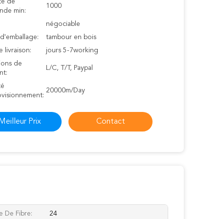
té de
1000
de min:
négociable
 d'emballage:
tambour en bois
e livraison:
jours 5-7working
ions de
L/C, T/T, Paypal
nt:
té
20000m/Day
ovisionnement:
Meilleur Prix
Contact
 De Fibre:
24