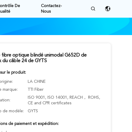
ontrôle De
Contactez-
ualité
Nous
 fibre optique blindé unimodal G652D de
x du câble 24 de GYTS
 sur le produit:
origine:
LA CHINE
 marque:
TTI Fiber
ISO 9001, ISO 14001, REACH， ROHS,
cation:
CE and CPR certificates
 de modèle:
GYTS
ions de paiement et expédition: