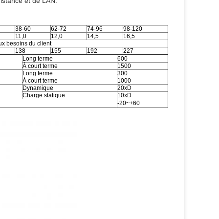
istance et de LAN.
38-60
62-72
74-96
98-120
11,0
12,0
14,5
16,5
ux besoins du client
138
155
192
227
Long terme
600
À court terme
1500
Long terme
300
À court terme
1000
Dynamique
20xD
Charge statique
10xD
-20~+60