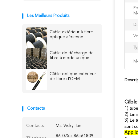
Po
M
Les Meilleurs Produits
Di
Cable extérieur à fibre
Ve
optique aérienne
Ty
Cable de décharge de
fibre à mode unique
Me
Câble optique extérieur
de fibre d'OEM
Descri
Câble
tube
1)
Contacts
Limi
2)
Le t
3)
Contacts:
Ms. Vicky Tan
sont c
Applic
86-0755-86561809-