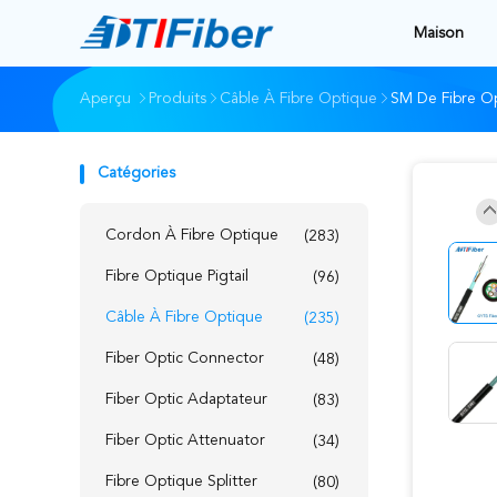
Maison
Aperçu
Produits
Câble À Fibre Optique
SM De Fibre O
Catégories
Cordon À Fibre Optique
(283)
Fibre Optique Pigtail
(96)
Câble À Fibre Optique
(235)
Fiber Optic Connector
(48)
Fiber Optic Adaptateur
(83)
Fiber Optic Attenuator
(34)
Fibre Optique Splitter
(80)