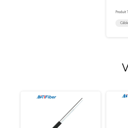
Produit 
Câbl
V