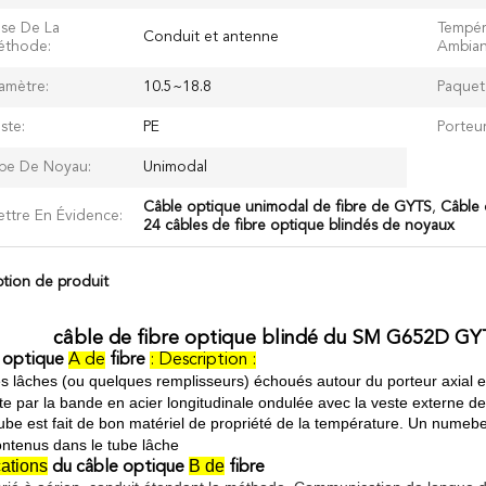
se De La
Tempér
Conduit et antenne
éthode:
Ambian
amètre:
10.5~18.8
Paquet
ste:
PE
Porteur
pe De Noyau:
Unimodal
Câble optique unimodal de fibre de GYTS
,
Câble 
ttre En Évidence:
24 câbles de fibre optique blindés de noyaux
ption de produit
câble de fibre optique blindé du SM G652D GYTS
 optique
A de
fibre
: Description :
s lâches (ou quelques remplisseurs) échoués autour du porteur axial 
te par la bande en acier longitudinale ondulée avec la veste externe d
ube est fait de bon matériel de propriété de la température. Un numeb
ontenus dans le tube lâche
ations
B de
du câble optique
fibre