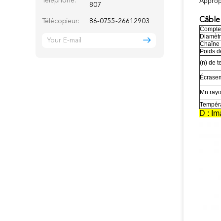
Approp
Téléphone:
807
Câble
Télécopieur:
86-0755-26612903
Compte 
Diamètr
Chaîne 
Poids d
(n) de t
Écrase
Mn rayo
Tempéra
D : Im