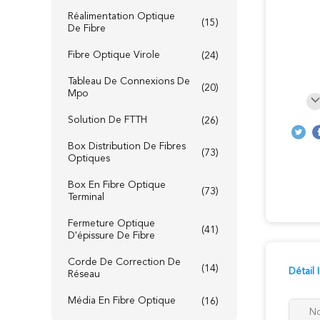
Réalimentation Optique
(15)
De Fibre
Fibre Optique Virole
(24)
Tableau De Connexions De
(20)
Mpo
Solution De FTTH
(26)
Box Distribution De Fibres
(73)
Optiques
Box En Fibre Optique
(73)
Terminal
Fermeture Optique
(41)
D'épissure De Fibre
Corde De Correction De
(14)
Détail
Réseau
Média En Fibre Optique
(16)
No