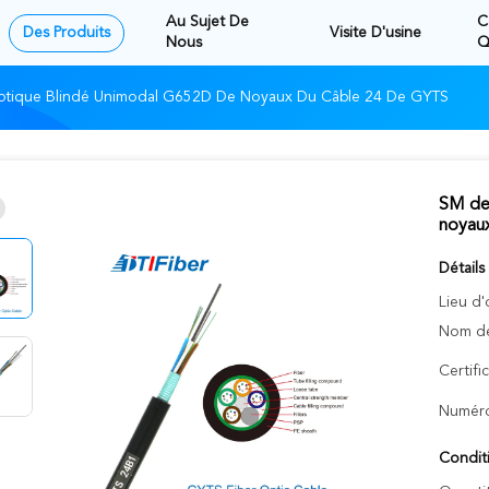
Au Sujet De
C
Des Produits
Visite D'usine
Nous
Q
ptique Blindé Unimodal G652D De Noyaux Du Câble 24 De GYTS
SM de
noyau
Détails
Lieu d'
Nom de
Certifi
Numéro
Condit