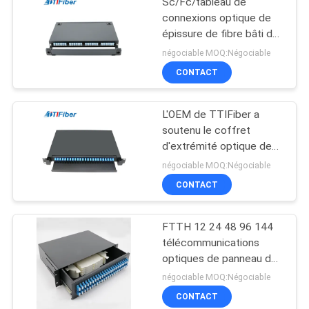
Sc/Fc/tableau de
connexions optique de
épissure de fibre bâti de
St/support de LC noyau
négociable MOQ:Négociable
de 1U 12 - 24
CONTACT
L'OEM de TTIFiber a
soutenu le coffret
d'extrémité optique de
distribution de tableau de
négociable MOQ:Négociable
connexions de fibre
CONTACT
d'ODF
FTTH 12 24 48 96 144
télécommunications
optiques de panneau de
brassage de fibre de
négociable MOQ:Négociable
port support de 19
CONTACT
pouces monté