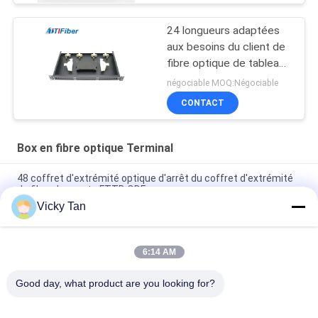
24 longueurs adaptées
aux besoins du client de
fibre optique de tableau
de connexions de Sc Sx
négociable MOQ:Négociable
Ftth Mpo Mtp
CONTACT
Box en fibre optique Terminal
48 coffret d'extrémité optique d'arrêt du coffret d'extrémité
de fibre des ports FTTB ODF
Vicky Tan
Glissant le type coffret d'extrémité optique de tableau de
connexions de la boîte de jonction de FTTH ODF
6:14 AM
Sc optique de épissure du duplex LC de coffret d'extrémité de
fibre de bâti de support
Good day, what product are you looking for?
Catégories populaires
Tous