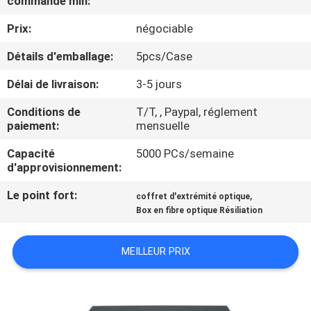
commande min:
D'USINE
Prix:
négociable
CONTRÔLE
Détails d'emballage:
5pcs/Case
DE
Délai de livraison:
3-5 jours
QUALITÉ
Conditions de
T/T, , Paypal, réglement
paiement:
mensuelle
CONTACTEZ-
Capacité
5000 PCs/semaine
d'approvisionnement:
NOUS
Le point fort:
,
coffret d'extrémité optique
Box en fibre optique Résiliation
DEMANDEZ
UNE
MEILLEUR PRIX
CITATION
PLAN