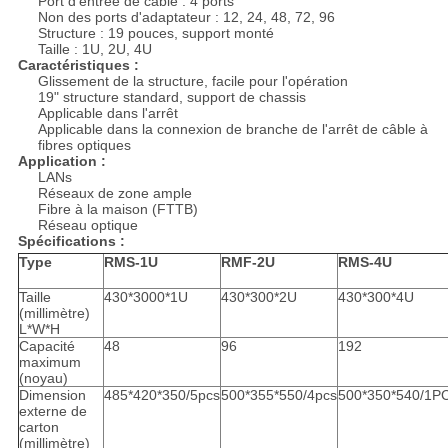
Port d'entrée de câble : 4 ports
Non des ports d'adaptateur : 12, 24, 48, 72, 96
Structure : 19 pouces, support monté
Taille : 1U, 2U, 4U
Caractéristiques :
Glissement de la structure, facile pour l'opération
19" structure standard, support de chassis
Applicable dans l'arrêt
Applicable dans la connexion de branche de l'arrêt de câble à
fibres optiques
Application :
LANs
Réseaux de zone ample
Fibre à la maison (FTTB)
Réseau optique
Spécifications :
Type
RMS-1U
RMF-2U
RMS-4U
Taille
430*3000*1U
430*300*2U
430*300*4U
(millimètre)
L*W*H
Capacité
48
96
192
maximum
(noyau)
Dimension
485*420*350/5pcs
500*355*550/4pcs
500*350*540/1P
externe de
carton
(millimètre)