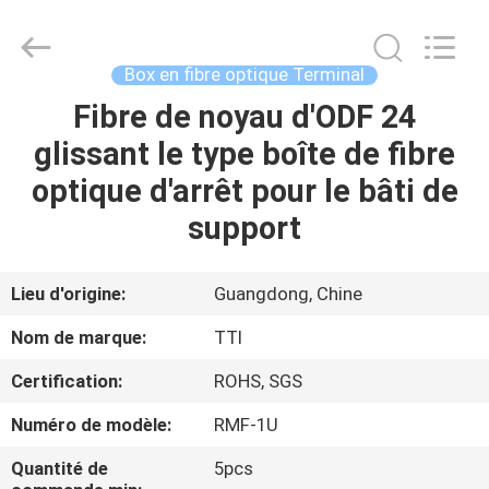
TTI
Fiber
Communication
Tech.
Co.,
Box en fibre optique Terminal
Ltd..
All
Fibre de noyau d'ODF 24
MAISON
Rights
Reserved.
glissant le type boîte de fibre
DES
optique d'arrêt pour le bâti de
PRODUITS
support
AU
Lieu d'origine:
Guangdong, Chine
SUJET
Nom de marque:
TTI
DE
Certification:
ROHS, SGS
NOUS
Numéro de modèle:
RMF-1U
VISITE
Quantité de
5pcs