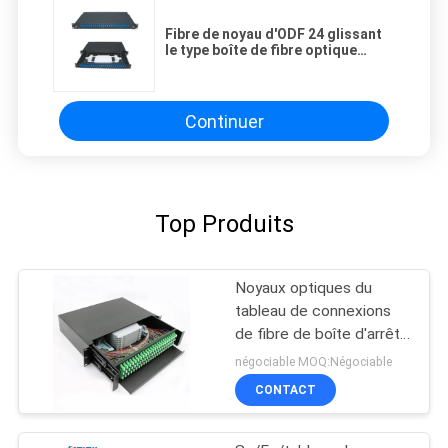
Fibre de noyau d'ODF 24 glissant
le type boîte de fibre optique
d'arrêt pour le bâti de support
Continuer
Top Produits
Noyaux optiques du
tableau de connexions
de fibre de boîte d'arrêt
de bâti de support de
négociable MOQ:Négociable
Sc/Fc/St/Lc 12-24
CONTACT