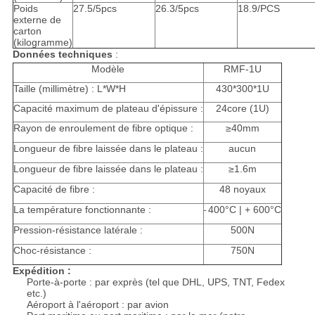
Poids
27.5/5pcs
26.3/5pcs
18.9/PCS
externe de
carton
(kilogramme)
Données techniques
:
Modèle
RMF-1U
Taille (millimètre) : L*W*H
430*300*1U
Capacité maximum de plateau d'épissure :
24core (1U)
Rayon de enroulement de fibre optique :
≥40mm
Longueur de fibre laissée dans le plateau :
aucun
Longueur de fibre laissée dans le plateau :
≥1.6m
Capacité de fibre :
48 noyaux
La température fonctionnante :
400°C | + 600°C
-
Pression-résistance latérale :
500N
Choc-résistance :
750N
Expédition :
Porte-à-porte : par exprès (tel que DHL, UPS, TNT, Fedex
etc.)
Aéroport à l'aéroport : par avion