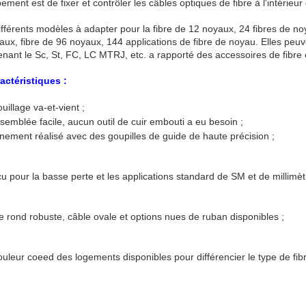
ement est de fixer et contrôler les câbles optiques de fibre à l'intérieur
différents modèles à adapter pour la fibre de 12 noyaux, 24 fibres de no
ux, fibre de 96 noyaux, 144 applications de fibre de noyau. Elles peuve
ant le Sc, St, FC, LC MTRJ, etc. a rapporté des accessoires de fibre et
ractéristiques :
uillage va-et-vient ;
semblée facile, aucun outil de cuir embouti a eu besoin ;
gnement réalisé avec des goupilles de guide de haute précision ;
u pour la basse perte et les applications standard de SM et de millimèt
e rond robuste, câble ovale et options nues de ruban disponibles ;
ouleur coeed des logements disponibles pour différencier le type de fibr