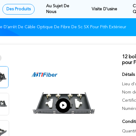
Au Sujet De
C
Des Produits
Visite D'usine
Nous
Q
e D'arrêt De Câble Optique De Fibre De Sc SX Pour Ftth Extérieur
12 boî
pour F
Détails
Lieu d'
Nom de
Certifi
Numéro
Condit
Quanti