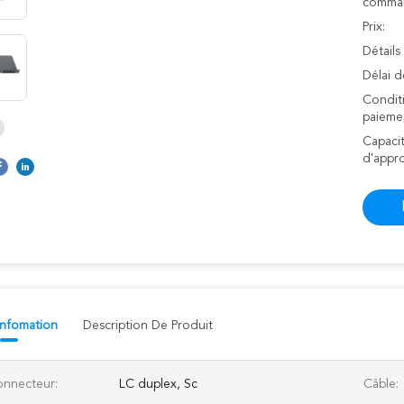
comman
Prix:
Détails
Délai d
Condit
paieme
Capaci
d'appr
 Infomation
Description De Produit
nnecteur:
LC duplex, Sc
Câble: