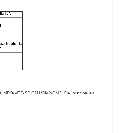
4ML-6
4
uadruple de
C
res, MPO/MTP-SC OM1/OM2/OM3. Clé, principal en 