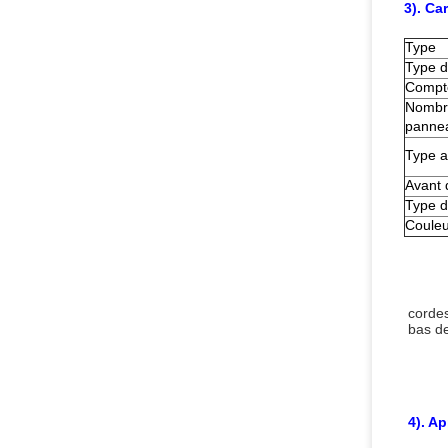
3). Ca
Type
Type d
Compte
Nombre
panne
Type a
Avant 
Type d
Couleu
corde
bas de
4). Ap