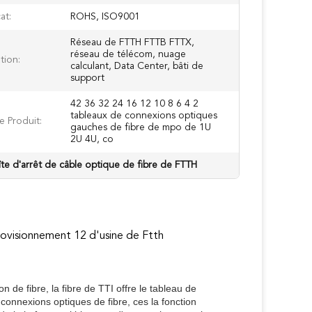
at:
ROHS, ISO9001
Réseau de FTTH FTTB FTTX,
réseau de télécom, nuage
tion:
calculant, Data Center, bâti de
support
42 36 32 24 16 12 10 8 6 4 2
tableaux de connexions optiques
 Produit:
gauches de fibre de mpo de 1U
2U 4U, co
te d'arrêt de câble optique de fibre de FTTH
rovisionnement 12 d'usine de Ftth
 de fibre, la fibre de TTI offre le tableau de
connexions optiques de fibre, ces la fonction