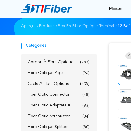
Maison
Aperçu
Produits
Box En Fibre Optique Terminal
12 Boît
Catégories
Cordon À Fibre Optique
(283)
Fibre Optique Pigtail
(96)
Câble À Fibre Optique
(235)
Fiber Optic Connector
(48)
Fiber Optic Adaptateur
(83)
Fiber Optic Attenuator
(34)
Fibre Optique Splitter
(80)