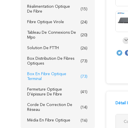
Réalimentation Optique
(15)
De Fibre
Fibre Optique Virole
(24)
Tableau De Connexions De
(20)
Mpo
Solution De FTTH
(26)
Box Distribution De Fibres
(73)
Optiques
Box En Fibre Optique
(73)
Terminal
Fermeture Optique
(41)
D'épissure De Fibre
Détail
Corde De Correction De
(14)
Réseau
Média En Fibre Optique
(16)
Co