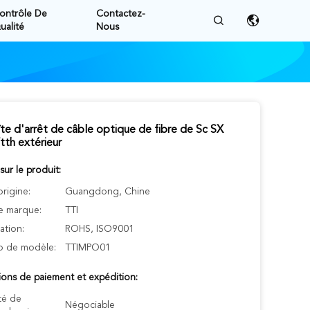
ontrôle De
Contactez-
ualité
Nous
te d'arrêt de câble optique de fibre de Sc SX
tth extérieur
 sur le produit:
origine:
Guangdong, Chine
 marque:
TTI
cation:
ROHS, ISO9001
 de modèle:
TTIMPO01
ions de paiement et expédition:
té de
Négociable