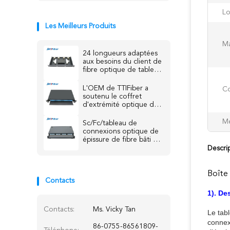
Lo
Les Meilleurs Produits
Ma
24 longueurs adaptées
aux besoins du client de
fibre optique de tableau
de connexions de Sc Sx
Ftth Mpo Mtp
L'OEM de TTIFiber a
Co
soutenu le coffret
d'extrémité optique de
distribution de tableau
de connexions de fibre
Me
Sc/Fc/tableau de
d'ODF
connexions optique de
épissure de fibre bâti de
St/support de LC noyau
Descri
de 1U 12 - 24
Boîte 
Contacts
1). De
Contacts:
Ms. Vicky Tan
Le tabl
connex
86-0755-86561809-