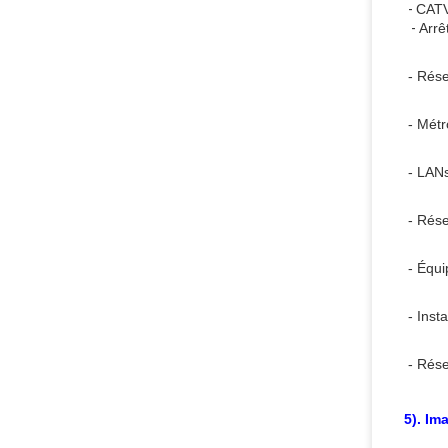
- 
CATV
 - 
Arrêt
- Rés
- Métr
- LANs
- Rése
- Équi
- Insta
- Rés
5). Im