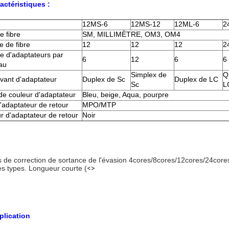
ractéristiques :
12MS-6
12MS-12
12ML-6
2
e fibre
SM, MILLIMÈTRE, OM3, OM4
 de fibre
12
12
12
2
 d'adaptateurs par
6
12
6
6
au
Simplex de
Q
vant d'adaptateur
Duplex de Sc
Duplex de LC
Sc
L
de couleur d'adaptateur
Bleu, beige, Aqua, pourpre
'adaptateur de retour
MPO/MTP
r d'adaptateur de retour
Noir
s de correction de sortance de l'évasion 4cores/8cores/12cores/24co
s types. Longueur courte (
<>
plication