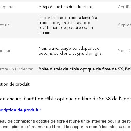
ngueur:
Adapté aux besoins du client
Certific
L'acier laminé à froid, a laminé à
froid l'acier, en acier avec le
tériel:
Applica
revêtement de poudre ou en
alumin
Noir, blanc, beige ou adapté aux
uleur:
Nom De
besoins du client, et gris-clair, gris
ttre En Évidence:
Boîte d'arrêt de câble optique de fibre de SX
,
Boî
ption de produit
extérieure d'arrêt de câble optique de fibre de Sc SX de l'app
scription de produit :
eau de connexions optique de fibre est une unité intégrée pour la gestion
ions optique fixé au mur de fibre et le support a monté les tableaux de 