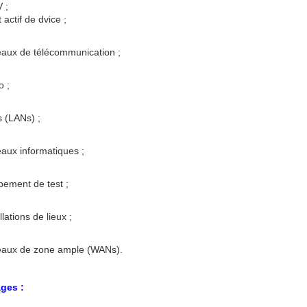
 ;
 actif de dvice ;
eaux de télécommunication ;
o ;
 (LANs) ;
aux informatiques ;
pement de test ;
llations de lieux ;
eaux de zone ample (WANs).
ages :