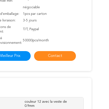
de min:
négociable
 d'emballage:
1pcs par carton
e livraison:
3-5 jours
ions de
T/T, Paypal
nt:
té
50000pcs/month
ovisionnement:
Meilleur Prix
Contact
couleur 12 avec la veste de
0.9mm