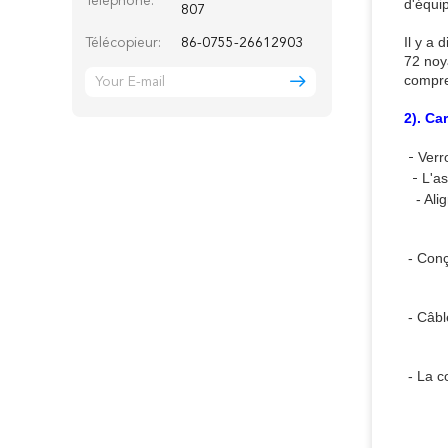
Téléphone:
d'équip
807
Il y a 
Télécopieur:
86-0755-26612903
72 noya
compren
2). Ca
Verro
- 
L'as
 - 
 - 
Ali
- 
Conç
- Câbl
- La c