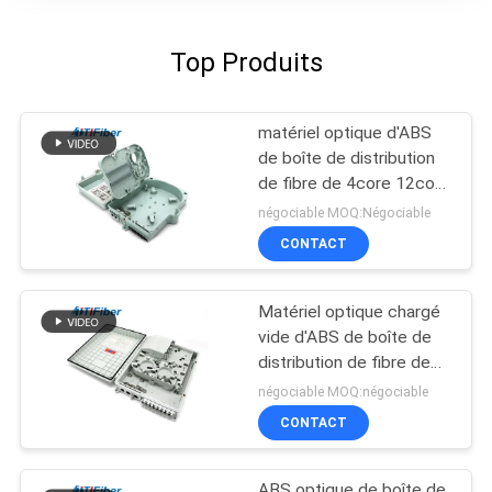
Top Produits
matériel optique d'ABS
de boîte de distribution
de fibre de 4core 12core
24core 48core
négociable MOQ:Négociable
CONTACT
Matériel optique chargé
vide d'ABS de boîte de
distribution de fibre de
noyau extérieur de FTTH
négociable MOQ:négociable
16 plein
CONTACT
ABS optique de boîte de