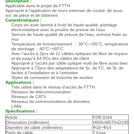
Description :
Applicable dans le projet de FTTH
Approprié à l'application de murs externes de couloir, de sous-
sol, de pièce et de bâtiment
Caractéristiques :
Corps en acier laminé à froid de haute qualité, pistolage
électrostatique avec la poudre de preuve de l'eau
Serrure de haute qualité de preuve de l'eau, armoire fixée au
mur
Température de fonctionnement : - 30°C~+55°C, température
de stockage : -40°C~+60°C
Avec l'accès à 2pcs de 12 câbles optiques de fibre de noyaux
et de jusqu'à 64 PCs des câbles de client
Approprié à l'accès par câble optique multi de fibre aussi bien
Approprié à 72pcs des adaptateurs de Sc, de FC, de St, de
faciles à l'installation et à l'entretien
Styles de connexion de branche de soutien
Applications :
Très utilisé dans le réseau d'accès de FTTH.
Réseaux de télécommunication
Réseaux de CATV
Réseaux de communications de données
LANs
Spécifications :
Article
FDB-0164
Dimenstion (millimètre)
H600xW570xD190
Diamètre de câble (millimètre)
Ф10~Ф14
Ports de câble
2 trous