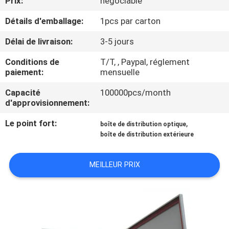
Prix:
négociable
D'USINE
Détails d'emballage:
1pcs par carton
CONTRÔLE
Délai de livraison:
3-5 jours
DE
Conditions de
T/T, , Paypal, réglement
paiement:
mensuelle
QUALITÉ
Capacité
100000pcs/month
d'approvisionnement:
CONTACTEZ-
Le point fort:
,
NOUS
boîte de distribution optique
boîte de distribution extérieure
DEMANDEZ
MEILLEUR PRIX
UNE
CITATION
PLAN