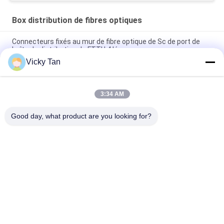
Box distribution de fibres optiques
Connecteurs fixés au mur de fibre optique de Sc de port de
boîte de distribution de FTTH 4 légers
Vicky Tan
Utilisation extérieure optique de Ftth de boîte d'arrêt de fibre
de la catégorie Ip65
3:34 AM
Adaptateurs extérieurs d'intérieur optiques matériels de Sc
de la boîte de distribution de fibre d'ABS FTTH appropriés
Good day, what product are you looking for?
Catégories populaires
Tous
Cordon À Fibre 
Fibre Optique Pigtail
Optique
Câble À Fibre 
Fiber Optic 
Optique
Connector
Fiber Optic 
Fiber Optic 