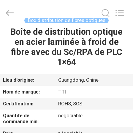
TTI
Fiber
Communication
Tech.
Co.,
Box distribution de fibres optiques
Ltd..
All
Boîte de distribution optique
MAISON
Rights
Reserved.
en acier laminée à froid de
DES
fibre avec du Sc/RPA de PLC
PRODUITS
1×64
AU
Lieu d'origine:
Guangdong, Chine
SUJET
Nom de marque:
TTI
DE
Certification:
ROHS, SGS
NOUS
Quantité de
négociable
commande min:
VISITE