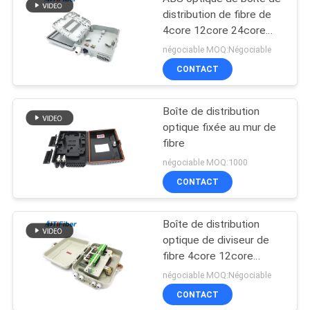
distribution de fibre de
4core 12core 24core
48core
négociable MOQ:Négociable
CONTACT
Boîte de distribution
optique fixée au mur de
fibre
négociable MOQ:1000
CONTACT
Boîte de distribution
optique de diviseur de
fibre 4core 12core
24core 48core
négociable MOQ:Négociable
CONTACT