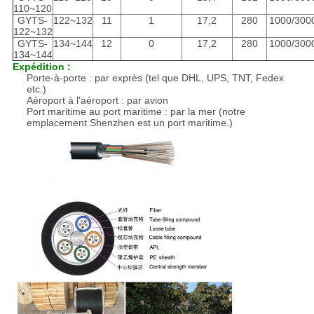
110~120
GYTS-
122~132
11
1
17,2
280
1000/300
122~132
GYTS-
134~144
12
0
17,2
280
1000/300
134~144
Expédition :
Porte-à-porte : par exprès (tel que DHL, UPS, TNT, Fedex
etc.)
Aéroport à l'aéroport : par avion
Port maritime au port maritime : par la mer (notre
emplacement Shenzhen est un port maritime.)