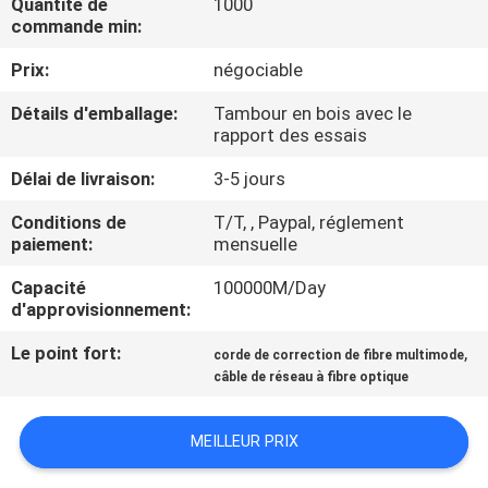
Quantité de
1000
D'USINE
commande min:
Prix:
négociable
CONTRÔLE
Détails d'emballage:
Tambour en bois avec le
DE
rapport des essais
QUALITÉ
Délai de livraison:
3-5 jours
Conditions de
T/T, , Paypal, réglement
CONTACTEZ-
paiement:
mensuelle
NOUS
Capacité
100000M/Day
d'approvisionnement:
DEMANDEZ
Le point fort:
,
corde de correction de fibre multimode
UNE
câble de réseau à fibre optique
CITATION
MEILLEUR PRIX
PLAN