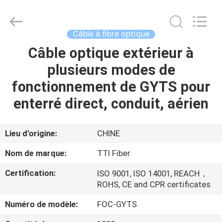
TTI
Fiber
Communication
Tech.
Co.,
Câble à fibre optique
Ltd..
All
Câble optique extérieur à
MAISON
Rights
Reserved.
plusieurs modes de
DES
fonctionnement de GYTS pour
PRODUITS
enterré direct, conduit, aérien
AU
Lieu d'origine:
CHINE
SUJET
Nom de marque:
TTI Fiber
DE
Certification:
ISO 9001, ISO 14001, REACH，
NOUS
ROHS, CE and CPR certificates
Numéro de modèle:
FOC-GYTS
VISITE