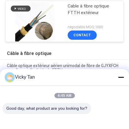
Cable à fibre optique
FTTH extérieur
négociable MOQ:1000
CONTACT
Câble à fibre optique
Câble optique extérieur aérien unimodal de fibre de GJYXFCH
pour l'appui d'individu de FTTH
Vicky Tan
Noyau du noyau 96 du noyau 48 du câble à fibres optiques 24
de fibre de gaine de double d'ADSS
6:45 AM
GYXTC8S 12 24 câbles extérieurs de correction de fibre du
noyau G652D autosuffisants
Good day, what product are you looking for?
Catégories populaires
Tous