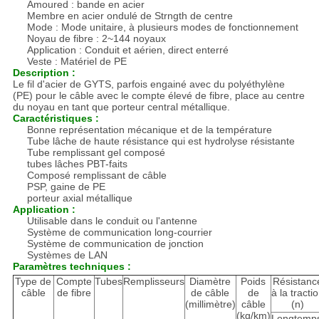
Amoured : bande en acier
Membre en acier ondulé de Strngth de centre
Mode : Mode unitaire, à plusieurs modes de fonctionnement
Noyau de fibre : 2~144 noyaux
Application : Conduit et aérien, direct enterré
Veste : Matériel de PE
Description :
Le fil d'acier de GYTS, parfois engainé avec du polyéthylène
(PE) pour le câble avec le compte élevé de fibre, place au centre
du noyau en tant que porteur central métallique.
Caractéristiques :
Bonne représentation mécanique et de la température
Tube lâche de haute résistance qui est hydrolyse résistante
Tube remplissant gel composé
tubes lâches PBT-faits
Composé remplissant de câble
PSP, gaine de PE
porteur axial métallique
Application :
Utilisable dans le conduit ou l'antenne
Système de communication long-courrier
Système de communication de jonction
Systèmes de LAN
Paramètres techniques :
Type de
Compte
Tubes
Remplisseurs
Diamètre
Poids
Résistanc
câble
de fibre
de câble
de
à la tracti
(millimètre)
câble
(n)
(kg/km)
Longtemp