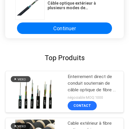
Câble optique extérieur à
plusieurs modes de
fonctionnement de GYTS pour
enterré direct, conduit, aérien
Continuer
Top Produits
Enterrement direct de
conduit souterrain de
câble optique de fibre de
mode unitaire de GYTS
négociable MOQ:1000
CONTACT
Cable extérieur à fibre