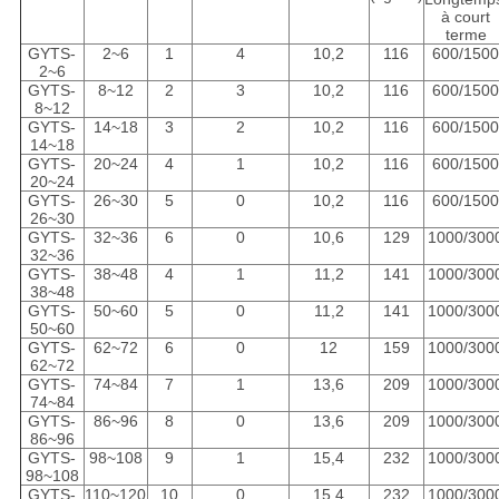
à court
terme
GYTS-
2~6
1
4
10,2
116
600/150
2~6
GYTS-
8~12
2
3
10,2
116
600/150
8~12
GYTS-
14~18
3
2
10,2
116
600/150
14~18
GYTS-
20~24
4
1
10,2
116
600/150
20~24
GYTS-
26~30
5
0
10,2
116
600/150
26~30
GYTS-
32~36
6
0
10,6
129
1000/300
32~36
GYTS-
38~48
4
1
11,2
141
1000/300
38~48
GYTS-
50~60
5
0
11,2
141
1000/300
50~60
GYTS-
62~72
6
0
12
159
1000/300
62~72
GYTS-
74~84
7
1
13,6
209
1000/300
74~84
GYTS-
86~96
8
0
13,6
209
1000/300
86~96
GYTS-
98~108
9
1
15,4
232
1000/300
98~108
GYTS-
110~120
10
0
15,4
232
1000/300