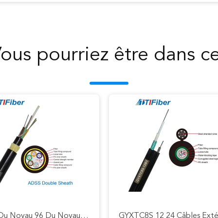
ous pourriez être dans c
Noyau Du Noyau 96 Du Noyau 48 Du Câble À Fibres Optiques 24 De Fibre De Gaine De Double D'ADSS