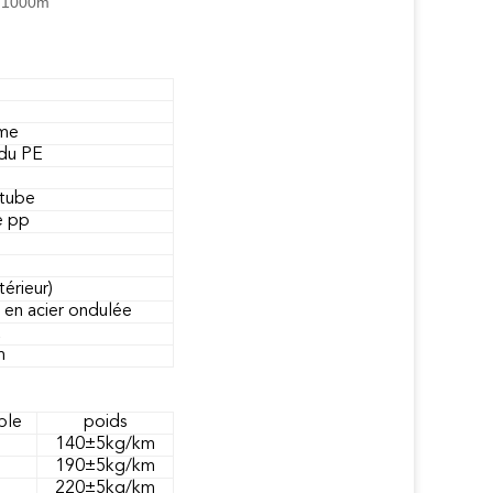
e 1000m
ème
du PE
 tube
e pp
érieur)
en acier ondulée
E
m
ble
poids
140±5kg/km
190±5kg/km
220±5kg/km