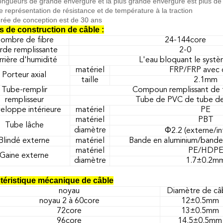
longueurs de grande envergure et la plus grande envergure est plus d
e représentation de résistance et de température à la traction
urée de conception est de 30 ans
ls de construction de câble :
ombre de fibre
24-144core
rde remplissante
2-0
rrière d'humidité
L'eau bloquant le syst
matériel
FRP/FRP avec 
Porteur axial
taille
2.1mm
Tube-remplir
Compoun remplissant de
remplisseur
Tube de PVC de tube d
eloppe intérieure
matériel
PE
matériel
PBT
Tube lâche
diamètre
Ф2.2 (externe/int
Blindé externe
matériel
Bande en aluminium/bande 
matériel
PE/HDP
Gaine externe
diamètre
1.7±0.2m
téristique mécanique de câble
noyau
Diamètre de câ
noyau 2 à 60core
12±0.5mm
72core
13±0.5mm
96core
14.5±0.5mm