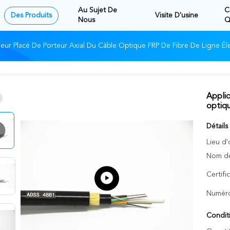
Au Sujet De
C
Des Produits
Visite D'usine
Nous
Q
ieur Placé De Porteur Axial Du Câble Optique FRP De Fibre De Ligne Él
Appliq
optiqu
Détails
Lieu d'
Nom de
Certifi
Numéro
Condit