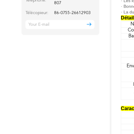
Téléphone:
· Les 
807
· Bonn
· La d
Télécopieur:
86-0755-26612903
Détai
N
Co
Ba
Env
Carac