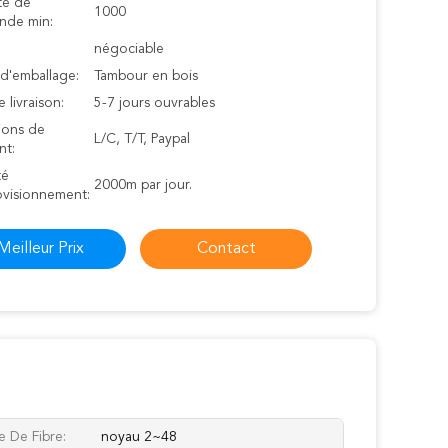
té de
1000
de min:
négociable
 d'emballage:
Tambour en bois
e livraison:
5-7 jours ouvrables
ions de
L/C, T/T, Paypal
nt:
té
2000m par jour.
ovisionnement:
Meilleur Prix
Contact
 De Fibre:
noyau 2~48