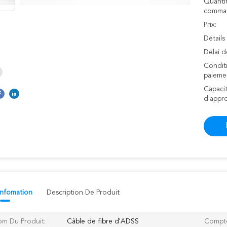
Quanti
comman
Prix:
Détails
Délai d
Condit
paieme
Capaci
d'appr
 Infomation
Description De Produit
m Du Produit:
Câble de fibre d'ADSS
Compte