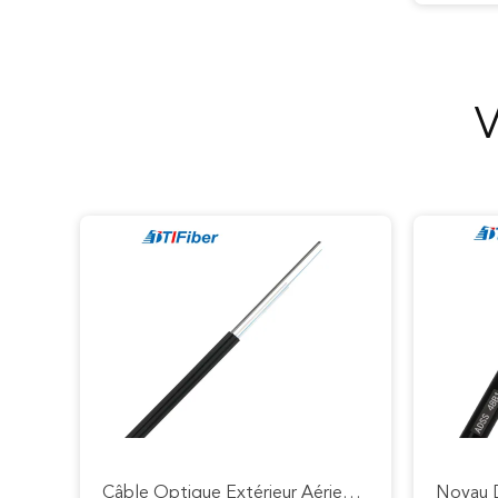
V
Câble Optique Extérieur Aérien Unimodal De Fibre De GJYXFCH Pour L'appui D'individu De FTTH