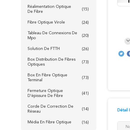
Réalimentation Optique
(15)
De Fibre
Fibre Optique Virole
(24)
Tableau De Connexions De
(20)
Mpo
Solution De FTTH
(26)
Box Distribution De Fibres
(73)
Optiques
Box En Fibre Optique
(73)
Terminal
Fermeture Optique
(41)
D'épissure De Fibre
Corde De Correction De
(14)
Détail
Réseau
Média En Fibre Optique
(16)
No