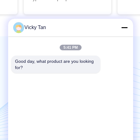
Vicky Tan
5:41 PM
Mail nous | Service 24 heures sur 24
Good day, what product are you looking 
for?
Send