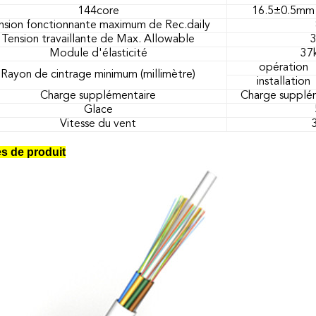
144core
16.5±0.5mm
nsion fonctionnante maximum de Rec.daily
Tension travaillante de Max. Allowable
3
Module d'élasticité
37
opération
Rayon de cintrage minimum (millimètre)
installation
Charge supplémentaire
Charge supplé
Glace
Vitesse du vent
s de produit