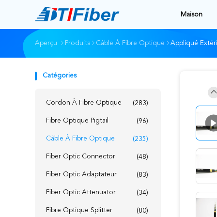
Maison
Aperçu
Produits
Câble À Fibre Optique
Appliqué Extér
Catégories
Cordon À Fibre Optique
(283)
Fibre Optique Pigtail
(96)
Câble À Fibre Optique
(235)
Fiber Optic Connector
(48)
Fiber Optic Adaptateur
(83)
Fiber Optic Attenuator
(34)
Fibre Optique Splitter
(80)