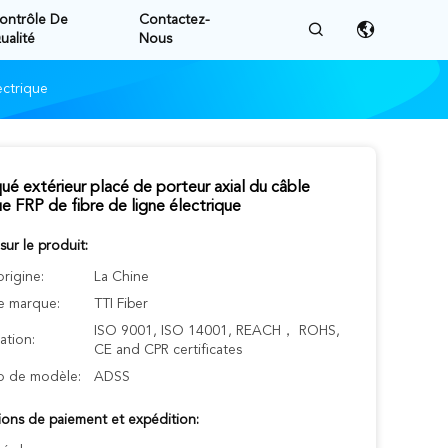
ontrôle De
Contactez-
ualité
Nous
ectrique
ué extérieur placé de porteur axial du câble
e FRP de fibre de ligne électrique
 sur le produit:
origine:
La Chine
 marque:
TTI Fiber
ISO 9001, ISO 14001, REACH， ROHS,
cation:
CE and CPR certificates
 de modèle:
ADSS
ions de paiement et expédition: