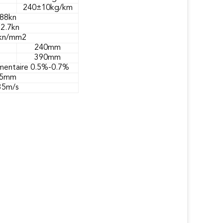
240±10kg/km
88kn
2.7kn
kn/mm2
240mm
390mm
mentaire 0.5%-0.7%
5mm
35m/s