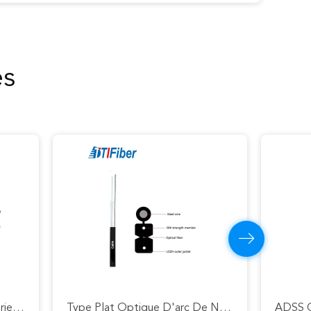
es
GYXTC8S 12 24 Câbles Extérieurs De Correction De Fibre Du Noyau G652D Autosuffisants
Type Plat Optique D'arc De Noyau Du Câble G652d G657A OS2 LSZH 1/2 De Réseau De Fibre De Mode Unitaire