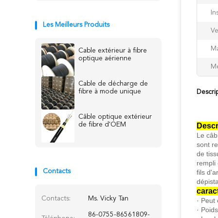
In
Les Meilleurs Produits
Ve
Ma
Cable extérieur à fibre
optique aérienne
Me
Cable de décharge de
fibre à mode unique
Descri
Câble optique extérieur
de fibre d'OEM
Descr
Le câb
sont r
de tis
rempli
Contacts
fils d'
dépista
carac
Contacts:
Ms. Vicky Tan
· Peut 
· Poids
86-0755-86561809-