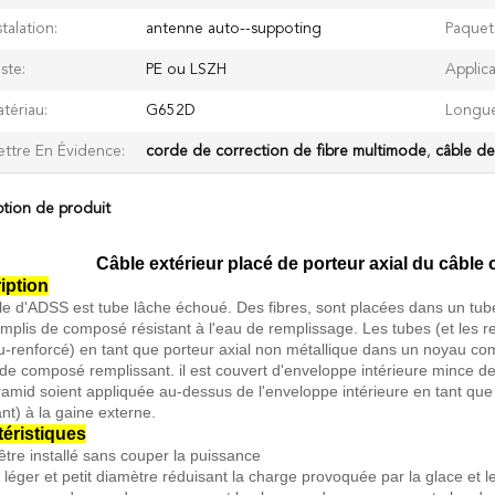
stalation:
antenne auto--suppoting
Paquet
ste:
PE ou LSZH
Applica
tériau:
G652D
Longue
ttre En Évidence:
corde de correction de fibre multimode
,
câble de
ption de produit
Câble extérieur placé de porteur axial du câble
iption
le d'ADSS est tube lâche échoué. Des fibres, sont placées dans un tube
emplis de composé résistant à l'eau de remplissage. Les tubes (et les 
su-renforcé) en tant que porteur axial non métallique dans un noyau com
 de composé remplissant. il est couvert d'enveloppe intérieure mince 
aramid soient appliquée au-dessus de l'enveloppe intérieure en tant que 
nt) à la gaine externe.
téristiques
être installé sans couper la puissance
 léger et petit diamètre réduisant la charge provoquée par la glace et 