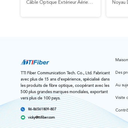
Câble Optique Extérieur Aérien Unimodal De Fibre De GJYXFCH Pour L'appui D'individu De FTTH
Maiso
Des pr
TTI Fiber Communication Tech. Co., Ltd. Fabricant
avec plus de 15 ans d'expérience, spécialisé dans
Au suj
les produits de fibre optique, coopérant avec les
500 plus grandes marques mondiales, exportant
Visite 
vers plus de 100 pays.
86-86561809-807
Contrô
vicky@ttifiber.com