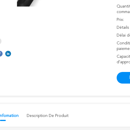
Quanti
comman
Prix:
Détails
Délai d
Condit
paieme
Capaci
d'appr
 Infomation
Description De Produit