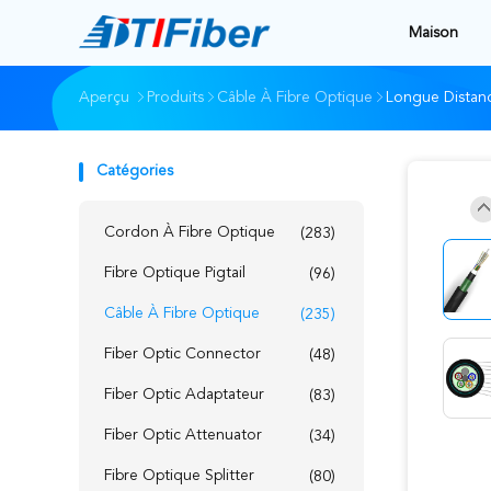
Maison
Aperçu
Produits
Câble À Fibre Optique
Longue Distan
Catégories
Cordon À Fibre Optique
(283)
Fibre Optique Pigtail
(96)
Câble À Fibre Optique
(235)
Fiber Optic Connector
(48)
Fiber Optic Adaptateur
(83)
Fiber Optic Attenuator
(34)
Fibre Optique Splitter
(80)