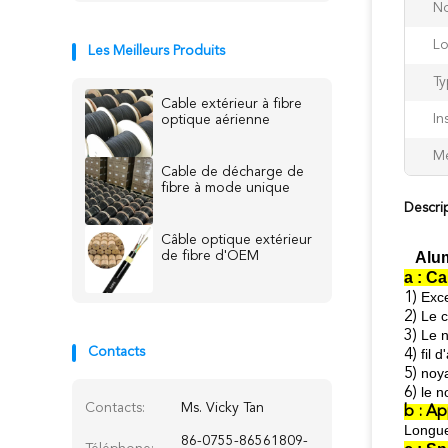
No
Lo
Les Meilleurs Produits
Ty
Cable extérieur à fibre
In
optique aérienne
Me
Cable de décharge de
fibre à mode unique
Descri
Câble optique extérieur
de fibre d'OEM
Alum
a : C
Exce
1)
Le c
2)
Le n
3)
Contacts
fil 
4)
noya
5)
le n
6)
Contacts:
Ms. Vicky Tan
b : Ap
Longue
86-0755-86561809-