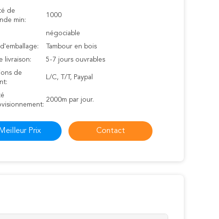
té de
1000
de min:
négociable
 d'emballage:
Tambour en bois
e livraison:
5-7 jours ouvrables
ions de
L/C, T/T, Paypal
nt:
té
2000m par jour.
ovisionnement:
Meilleur Prix
Contact