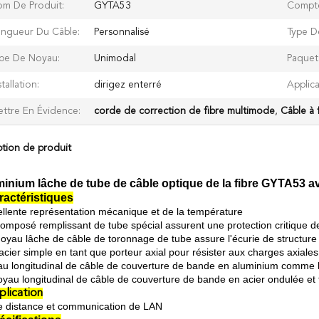
m De Produit:
GYTA53
Compte
ngueur Du Câble:
Personnalisé
Type D
pe De Noyau:
Unimodal
Paquet
stallation:
dirigez enterré
Applica
ttre En Évidence:
corde de correction de fibre multimode
,
Câble à 
ption de produit
inium lâche de tube de câble optique de la fibre GYTA53 ave
aractéristiques
llente représentation mécanique et de la température
omposé remplissant de tube spécial assurent une protection critique de f
oyau lâche de câble de toronnage de tube assure l'écurie de structure
d'acier simple en tant que porteur axial pour résister aux charges axiales
u longitudinal de câble de couverture de bande en aluminium comme b
oyau longitudinal de câble de couverture de bande en acier ondulée et
plication
 distance et communication de LAN