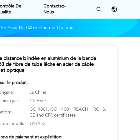
ontrôle De
Contactez-
ualité
Nous
 En Acier De Câble Ethernet Optique
 distance blindée en aluminium de la bande
 de fibre de tube lâche en acier de câble
net optique
 sur le produit:
origine:
La Chine
 marque:
TTI Fiber
ISO 9001, ISO 14001, REACH， ROHS,
cation:
CE and CPR certificates
 de modèle:
GYTA53
ions de paiement et expédition: