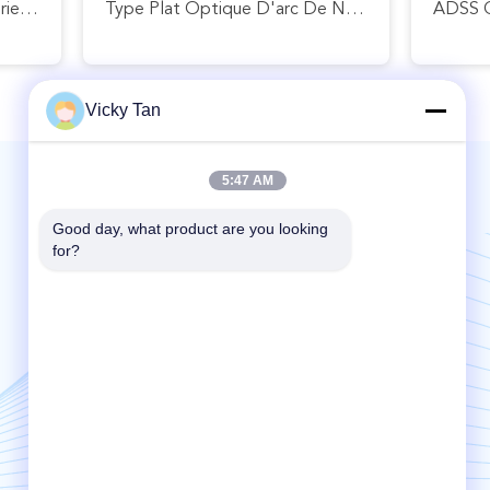
GYXTC8S 12 24 Câbles Extérieurs De Correction De Fibre Du Noyau G652D Autosuffisants
Type Plat Optique D'arc De Noyau Du Câble G652d G657A OS2 LSZH 1/2 De Réseau De Fibre De Mode Unitaire
Vicky Tan
5:47 AM
Mail nous | Service 24 heures sur 24
Good day, what product are you looking 
for?
Send