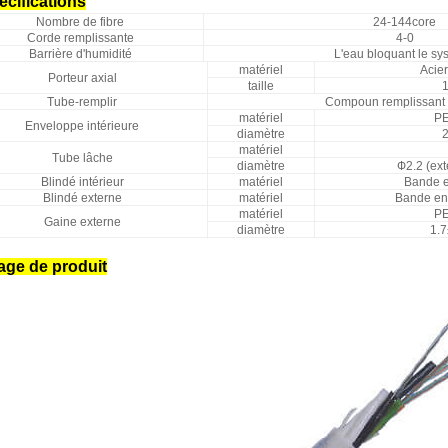
écifications
Nombre de fibre
24-144core
Corde remplissante
4-0
Barrière d'humidité
L'eau bloquant le sy
matériel
Acie
Porteur axial
taille
Tube-remplir
Compoun remplissant 
matériel
P
Enveloppe intérieure
diamètre
matériel
Tube lâche
diamètre
Ф2.2 (ext
Blindé intérieur
matériel
Bande e
Blindé externe
matériel
Bande en
matériel
P
Gaine externe
diamètre
1.
mage de produit