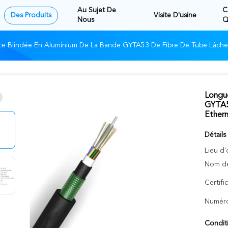
Au Sujet De
C
Des Produits
Visite D'usine
Nous
Q
ce Blindée En Aluminium De La Bande GYTA53 De Fibre De Tube Lâche
Longue
GYTA53
Ether
Détails
Lieu d'
Nom de
Certifi
Numéro
Condit