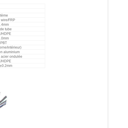
stème
r wire/FRP
1.4mm
de tube
E/HDPE
2.0mm
PBT
erne/intérieur)
n aluminium
 acier ondulée
E/HDPE
7±0.2mm