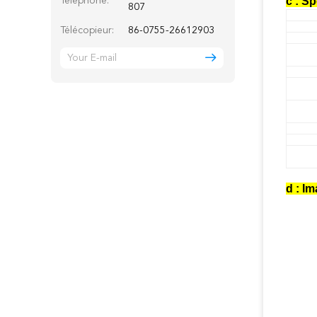
c : Sp
Téléphone:
807
Télécopieur:
86-0755-26612903
d : I