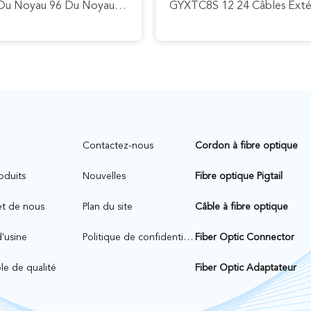
Noyau Du Noyau 96 Du Noyau 48 Du Câble À Fibres Optiques 24 De Fibre De Gaine De Double D'ADSS
n
Contactez-nous
Cordon à fibre optique
oduits
Nouvelles
Fibre optique Pigtail
et de nous
Plan du site
Câble à fibre optique
d'usine
Politique de confidentialité
Fiber Optic Connector
le de qualité
Fiber Optic Adaptateur