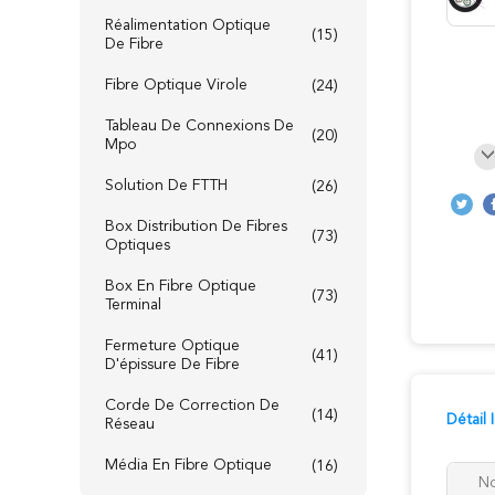
Réalimentation Optique
(15)
De Fibre
Fibre Optique Virole
(24)
Tableau De Connexions De
(20)
Mpo
Solution De FTTH
(26)
Box Distribution De Fibres
(73)
Optiques
Box En Fibre Optique
(73)
Terminal
Fermeture Optique
(41)
D'épissure De Fibre
Corde De Correction De
(14)
Détail
Réseau
Média En Fibre Optique
(16)
N