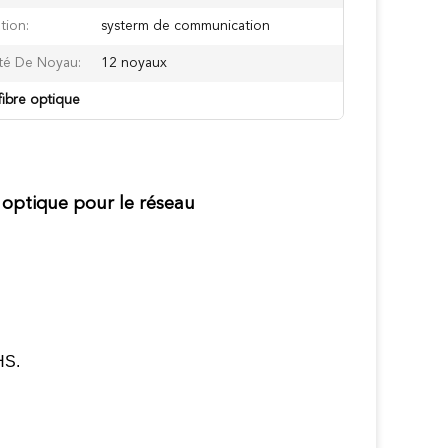
tion:
systerm de communication
té De Noyau:
12 noyaux
fibre optique
 optique pour le réseau
HS.