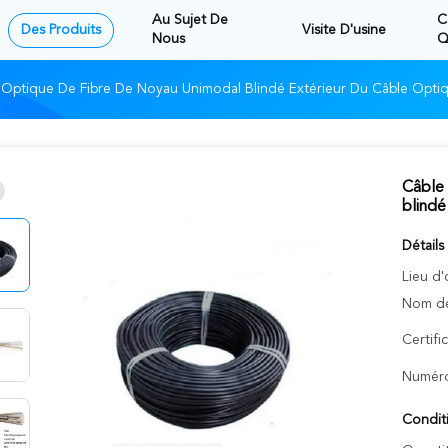
Au Sujet De
C
Des Produits
Visite D'usine
Nous
Q
 Optique De Fibre De Noyau Unimodal Blindé Extérieur Du Câble Opti
Câble 
blindé
Détails
Lieu d'
Nom de
Certifi
Numéro
Condit