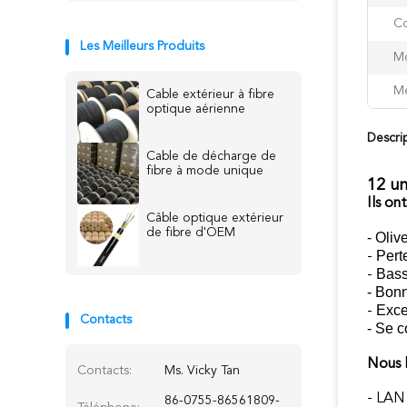
Co
Les Meilleurs Produits
Mo
Me
Cable extérieur à fibre
optique aérienne
Descri
Cable de décharge de
fibre à mode unique
12 un
Ils on
Câble optique extérieur
de fibre d'OEM
- Oliv
Pert
-
Bass
-
- Bonn
Exce
-
Contacts
- Se 
Nous l
Contacts:
Ms. Vicky Tan
- LAN
86-0755-86561809-