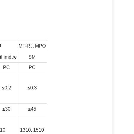
U
MT-RJ, MPO
illimètre
SM
PC
PC
≤0.2
≤0.3
≥30
≥45
510
1310, 1510