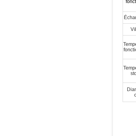
fonc
Échan
Vi
Tempé
fonct
Tempé
st
Dia