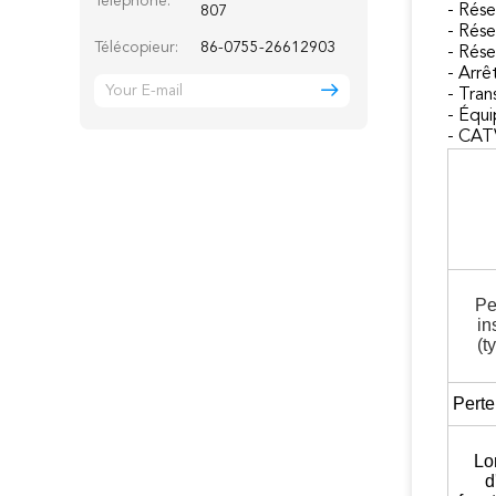
Téléphone:
- Rés
807
- Rés
Télécopieur:
86-0755-26612903
- Rés
- Arrê
- Tra
- Équ
- CAT
Pe
in
(t
Perte
Lo
d