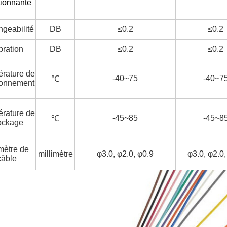
tionnante
geabilité
DB
≤0.2
≤0.2
bration
DB
≤0.2
≤0.2
rature de
-40~75
-40~7
℃
ionnement
rature de
-45~85
-45~8
℃
ockage
mètre de
millimètre
φ3.0, φ2.0, φ0.9
φ3.0, φ2.0,
câble