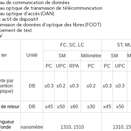
eau de communication de données
eau optique de transmission de télécommunication
eau optique d'accès (OAN)
t actif de dispositif
nsmission de données d'optique des fibres (FODT)
ipement de test
V
FC, SC, LC
ST, M
ter
Unité
SM
Millimètre
SM
M
PC
UPC
RPA
PC
PC
UPC
rte par
sertion
DB
≤0.3
≤0.2
≤0.3
≤0.2
≤0.3
≤0.3
ypique)
 de retour
DB
≥45
≥50
≥60
≥30
≥45
≥50
ngueur
'onde
nanomètre
1310, 1510
1310, 1