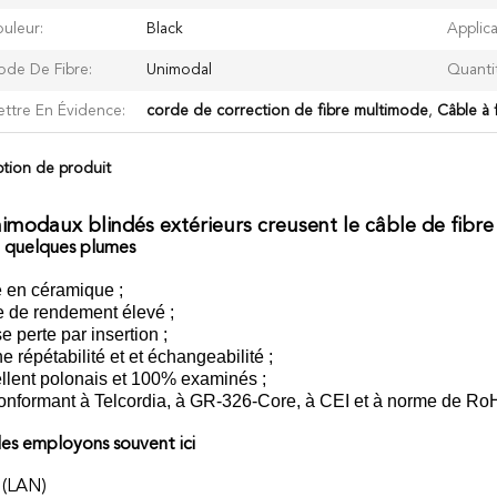
uleur:
Black
Applica
de De Fibre:
Unimodal
Quanti
ttre En Évidence:
corde de correction de fibre multimode
,
Câble à 
ption de produit
imodaux blindés extérieurs creusent le câble de fibre
t quelques plumes
e en céramique ;
e de rendement élevé ;
e perte par insertion ;
e répétabilité et et échangeabilité ;
llent polonais et 100% examinés ;
conformant à Telcordia, à GR-326-Core, à CEI et à norme de Ro
es employons souvent ici
 (LAN)