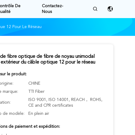
ontrôle De
Contactez-
ualité
Nous
que 12 Pour Le Réseau
de fibre optique de fibre de noyau unimodal
 extérieur du câble optique 12 pour le réseau
 sur le produit:
origine:
CHINE
 marque:
TTI Fiber
ISO 9001, ISO 14001, REACH， ROHS,
cation:
CE and CPR certificates
 de modèle:
En plein air
ions de paiement et expédition: