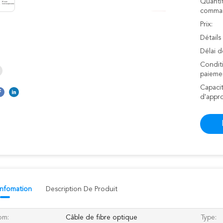
Quanti
comman
Prix:
Détails
Délai d
Condit
paieme
Capaci
d'appr
 Infomation
Description De Produit
om:
Câble de fibre optique
Type: