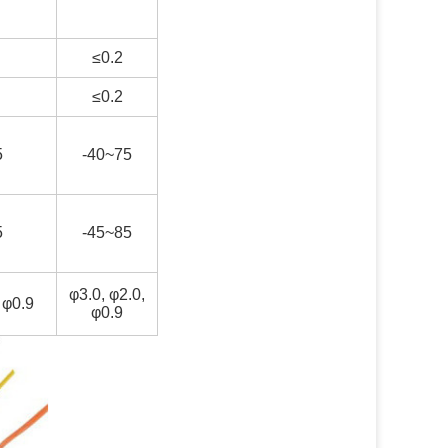
≤0.2
≤0.2
5
-40~75
5
-45~85
φ3.0, φ2.0,
 φ0.9
φ0.9