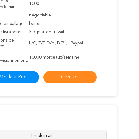
té de
1000
de min:
négociable
 d'emballage:
boîtes
e livraison:
3-5 jour de travail
ions de
L/C, T/T, D/A, D/P, , , Paypal
nt:
té
10000 morceaux/semaine
ovisionnement:
Meilleur Prix
Contact
En plein air