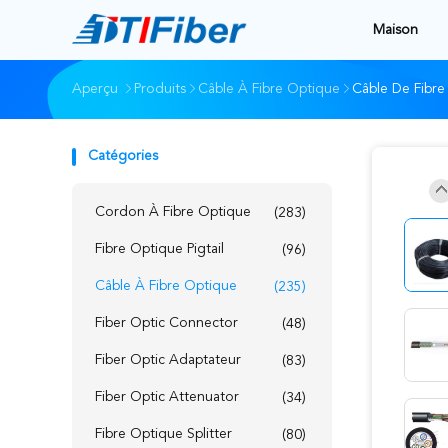
Maison
Aperçu
Produits
Câble À Fibre Optique
Câble De Fibre
Catégories
Cordon À Fibre Optique
(283)
Fibre Optique Pigtail
(96)
Câble À Fibre Optique
(235)
Fiber Optic Connector
(48)
Fiber Optic Adaptateur
(83)
Fiber Optic Attenuator
(34)
Fibre Optique Splitter
(80)