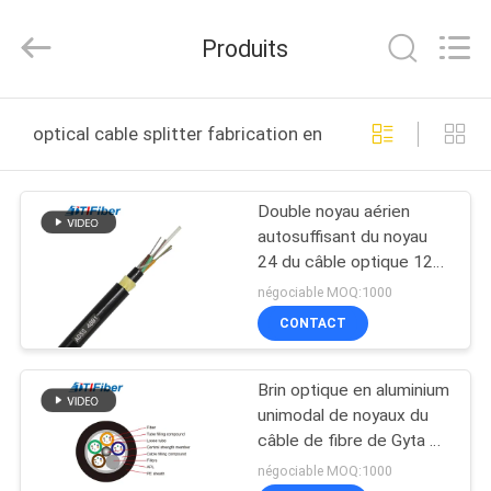
TTI
Fiber
Communication
Produits
Tech.
Co.,
Ltd..
All
MAISON
Rights
Reserved.
optical cable splitter fabrication en ligne
DES
Double noyau aérien
PRODUITS
autosuffisant du noyau
24 du câble optique 12
AU
de fibre d'Adss de gaine
négociable MOQ:1000
SUJET
CONTACT
DE
Brin optique en aluminium
NOUS
unimodal de noyaux du
câble de fibre de Gyta de
bande de G652d 2 - 288
VISITE
négociable MOQ:1000