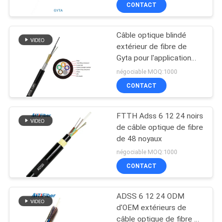
CONTACT
D'USINE
Câble optique blindé
CONTRÔLE
extérieur de fibre de
DE
Gyta pour l'application
aérienne de conduit
QUALITÉ
négociable MOQ:1000
CONTACT
CONTACTEZ-
FTTH Adss 6 12 24 noirs
NOUS
de câble optique de fibre
de 48 noyaux
DEMANDEZ
négociable MOQ:1000
CONTACT
UNE
CITATION
ADSS 6 12 24 ODM
d'OEM extérieurs de
PLAN
câble optique de fibre de