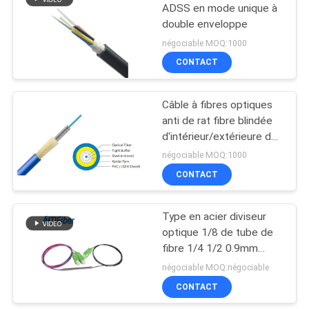
ADSS en mode unique à
double enveloppe
négociable MOQ:1000
CONTACT
Câble à fibres optiques
anti de rat fibre blindée
d'intérieur/extérieure de
morsure
négociable MOQ:1000
CONTACT
Type en acier diviseur
optique 1/8 de tube de
fibre 1/4 1/2 0.9mm
avec le connecteur de
négociable MOQ:négociable
SC/UPC RPA
CONTACT