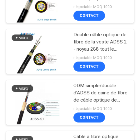
48 noyaux disponibles
négociable MOQ:1000
DU
CONTACT
SITE
Double câble optique de
PRIVACY
fibre de la veste ADSS 2
POLICY
- noyau 288 tout le
diélectrique autosuffisant
négociable MOQ:1000
CONTACT
ODM simple/double
d'ADSS de gaine de fibre
de câble optique de
soutien d'OEM
négociable MOQ:1000
CONTACT
Cable à fibre optique