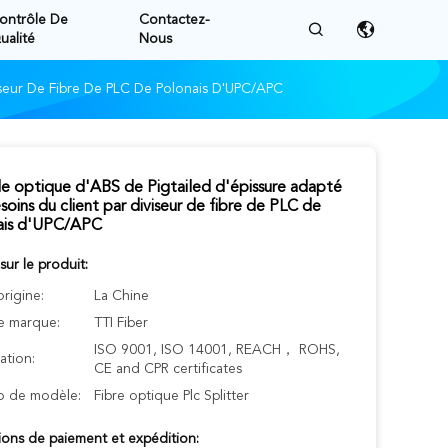
ontrôle De
Contactez-
ualité
Nous
iseur De Fibre De PLC De Polonais D'UPC/APC
 optique d'ABS de Pigtailed d'épissure adapté
soins du client par diviseur de fibre de PLC de
ais d'UPC/APC
 sur le produit:
origine:
La Chine
 marque:
TTI Fiber
ISO 9001, ISO 14001, REACH， ROHS,
cation:
CE and CPR certificates
 de modèle:
Fibre optique Plc Splitter
ions de paiement et expédition: