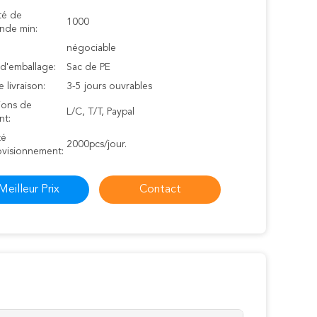
té de
1000
de min:
négociable
 d'emballage:
Sac de PE
e livraison:
3-5 jours ouvrables
ions de
L/C, T/T, Paypal
nt:
té
2000pcs/jour.
ovisionnement:
Meilleur Prix
Contact