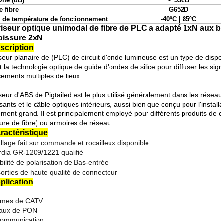
vité (dB)
55dB
e fibre
G652D
 de température de fonctionnement
-40ºC | 85ºC
viseur optique unimodal de fibre de PLC a adapté 1xN aux b
épissure 2xN
escription
seur planaire de (PLC) de circuit d'onde lumineuse est un type de dispo
nt la technologie optique de guide d'ondes de silice pour diffuser les 
ements multiples de lieux.
seur d'ABS de Pigtailed est le plus utilisé généralement dans les résea
ants et le câble optiques intérieurs, aussi bien que conçu pour l'insta
ement grand. Il est principalement employé pour différents produits de c
eure de fibre) ou armoires de réseau.
aractéristique
llage fait sur commande et rocailleux disponible
ordia GR-1209/1221 qualifié
bilité de polarisation de Bas-entrée
sorties de haute qualité de connecteur
pplication
èmes de CATV
eaux de PON
communication