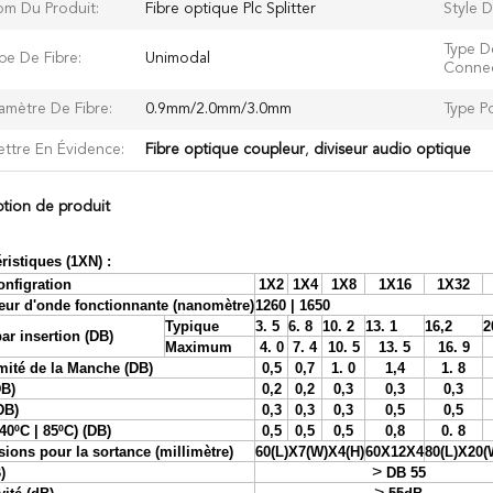
m Du Produit:
Fibre optique Plc Splitter
Style 
Type D
pe De Fibre:
Unimodal
Connec
amètre De Fibre:
0.9mm/2.0mm/3.0mm
Type Po
ttre En Évidence:
Fibre optique coupleur
,
diviseur audio optique
ption de produit
ristiques (1XN) :
onfigration
1X2
1X4
1X8
1X16
1X32
ur d'onde fonctionnante (nanomètre)
1260 | 1650
Typique
3
.
5
6
.
8
1
0
.
2
1
3
.
1
16,2
2
par insertion (DB)
Maximum
4
.
0
7
.
4
1
0
.
5
1
3
.
5
16
.
9
mité de la Manche (DB)
0,5
0,7
1
.
0
1,4
1
.
8
B)
0,2
0,2
0,3
0,3
0,3
DB)
0,3
0,3
0,3
0,5
0,5
40ºC | 85ºC) (DB)
0,5
0,5
0,5
0,8
0
.
8
sions pour
la sortance
(millimètre)
60
(L)X
7
(W)X4(H)
60
X
12
X
4
80
(L)X
20
(
>
)
DB 5
5
>