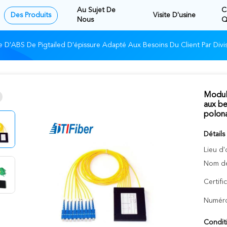
Au Sujet De
C
Des Produits
Visite D'usine
Nous
Q
D'ABS De Pigtailed D'épissure Adapté Aux Besoins Du Client Par Div
Module
aux be
polon
Détails
Lieu d'
Nom de
Certifi
Numéro
Condit