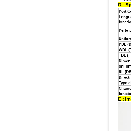
D : S
Port C
Longue
foncti
Perte 
Unifor
PDL (D
WDL (
TDL (- 
Dimen
(millim
RL (DB
Directi
Type d
Chaîne
foncti
E : I