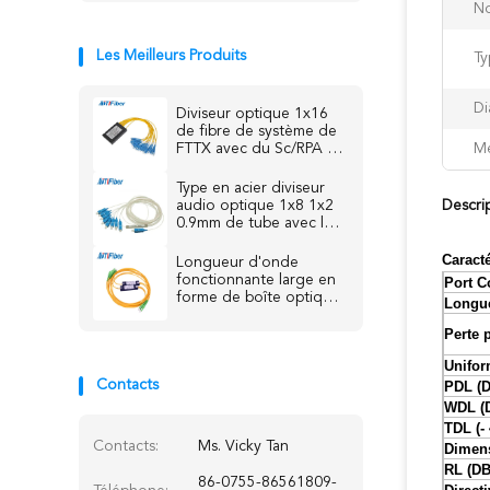
No
Les Meilleurs Produits
Ty
Di
Diviseur optique 1x16
de fibre de système de
FTTX avec du Sc/RPA de
Me
tresse
Type en acier diviseur
audio optique 1x8 1x2
Descri
0.9mm de tube avec le
connecteur de SC/UPC
RPA
Caracté
Longueur d'onde
fonctionnante large en
Port C
forme de boîte optique
Longue
de PDL d'ABS de
diviseur de fibre de PLC
Perte 
de FTTH basse
Unifor
Contacts
PDL (D
WDL (
TDL (- 
Contacts:
Ms. Vicky Tan
Dimen
RL (DB
86-0755-86561809-