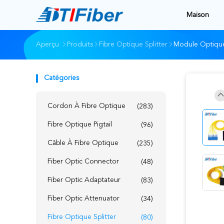
Maison
Aperçu
Produits
Fibre Optique Splitter
Module Optique 
Catégories
Cordon À Fibre Optique
(283)
Fibre Optique Pigtail
(96)
Câble À Fibre Optique
(235)
Fiber Optic Connector
(48)
Fiber Optic Adaptateur
(83)
Fiber Optic Attenuator
(34)
Fibre Optique Splitter
(80)