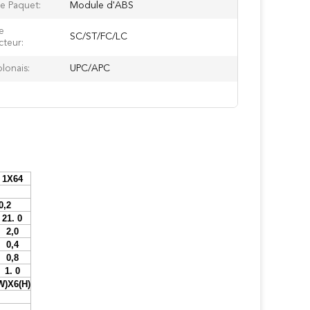
De Paquet:
Module d'ABS
e
SC/ST/FC/LC
teur:
lonais:
UPC/APC
1X64
0,2
21
.
0
2,0
0,4
0,8
1
.
0
W)X
6
(H)