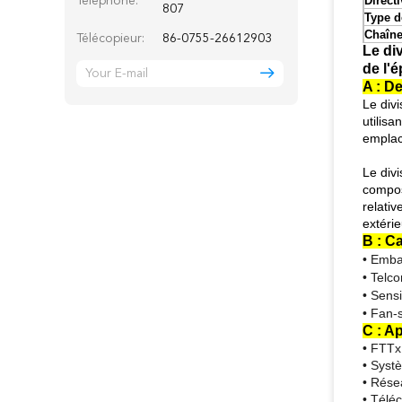
Directi
Téléphone:
807
Type d
Chaîne
Télécopieur:
86-0755-26612903
Le di
de l'
A : D
Le divi
utilisa
emplac
Le divi
compos
relativ
extéri
B : C
• Emba
• Telc
• Sensi
• Fan-
C : A
• FTTx
• Syst
• Rés
• Télé