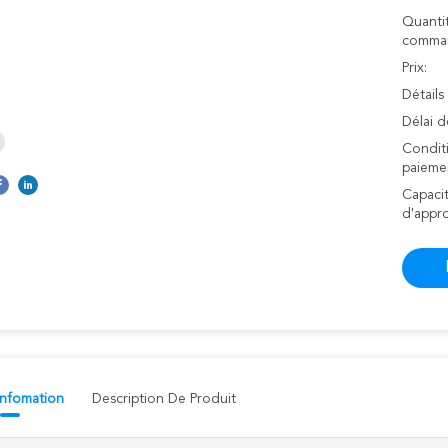
Quanti
comman
Prix:
Détails
Délai d
Condit
paieme
Capaci
d'appr
 Infomation
Description De Produit