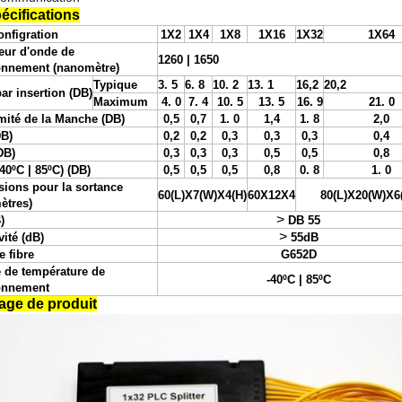
pécifications
onfigration
1X2
1X4
1X8
1X16
1X32
1X64
ur d'onde de
1260 | 1650
onnement (nanomètre)
Typique
3
.
5
6
.
8
1
0
.
2
1
3
.
1
16,2
20,2
par insertion (DB)
Maximum
4
.
0
7
.
4
1
0
.
5
1
3
.
5
16
.
9
21
.
0
mité de la Manche (DB)
0,5
0,7
1
.
0
1,4
1
.
8
2,0
B)
0,2
0,2
0,3
0,3
0,3
0,4
DB)
0,3
0,3
0,3
0,5
0,5
0,8
40ºC | 85ºC) (DB)
0,5
0,5
0,5
0,8
0
.
8
1
.
0
sions pour
la sortance
60
(L)X
7
(W)X4(H)
60
X
12
X
4
80
(L)X
20
(W)X
6
ètres)
>
)
DB 5
5
>
vité (dB)
55dB
e fibre
G652D
 de température de
-40ºC | 85ºC
onnement
mage de produit