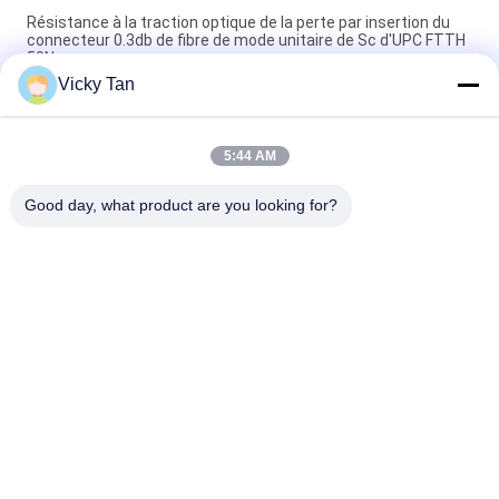
Résistance à la traction optique de la perte par insertion du
connecteur 0.3db de fibre de mode unitaire de Sc d'UPC FTTH
50N
Vicky Tan
Connecteur rapide optique unimodal optique de fibre de Ftth
de connecteur rapide de fibre de SM de Sc/Upc Sc/Apc
5:44 AM
Assemblée de champ optique rapide de fibre du connecteur
OM3 de fibre de Sc UPC 0.3db
Good day, what product are you looking for?
Catégories populaires
Tous
Cordon À Fibre 
Fibre Optique Pigtail
Optique
Câble À Fibre 
Fiber Optic 
Optique
Connector
Fiber Optic 
Fiber Optic 
Adaptateur
Attenuator