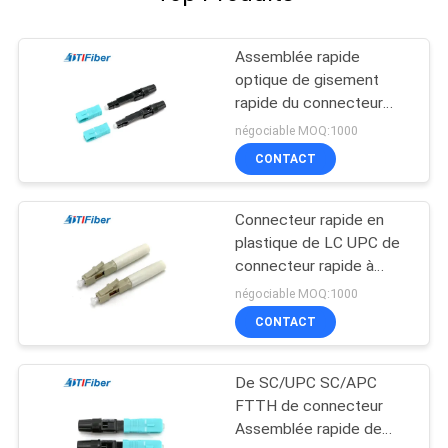
Assemblée rapide
optique de gisement
rapide du connecteur
FTTH de Sc OM3 UPC
négociable MOQ:1000
de fibre
CONTACT
Connecteur rapide en
plastique de LC UPC de
connecteur rapide à
plusieurs modes de
négociable MOQ:1000
fonctionnement de fibre
CONTACT
pour la solution de FTTH
De SC/UPC SC/APC
FTTH de connecteur
Assemblée rapide de