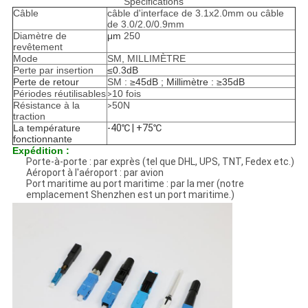
Spécifications
Câble
câble d'interface de 3.1x2.0mm ou câble
de 3.0/2.0/0.9mm
Diamètre de
μm
250
revêtement
Mode
SM, MILLIMÈTRE
Perte par insertion
≤0.3dB
Perte de retour
SM :
≥45dB ; Millimètre : ≥35dB
Périodes réutilisables
10 fois
>
Résistance à la
50N
>
traction
La température
-40℃ | +75℃
fonctionnante
Expédition :
Porte-à-porte : par exprès (tel que DHL, UPS, TNT, Fedex etc.)
Aéroport à l'aéroport : par avion
Port maritime au port maritime : par la mer (notre
emplacement Shenzhen est un port maritime.)