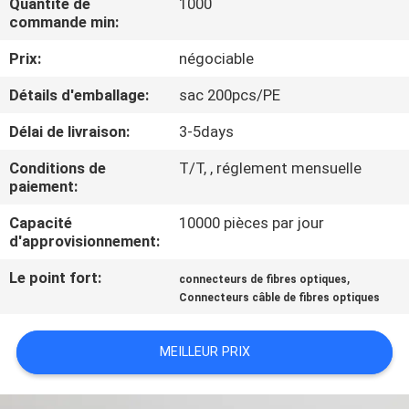
Quantité de
1000
D'USINE
commande min:
Prix:
négociable
CONTRÔLE
Détails d'emballage:
sac 200pcs/PE
DE
Délai de livraison:
3-5days
QUALITÉ
Conditions de
T/T, , réglement mensuelle
paiement:
CONTACTEZ-
NOUS
Capacité
10000 pièces par jour
d'approvisionnement:
Le point fort:
,
DEMANDEZ
connecteurs de fibres optiques
Connecteurs câble de fibres optiques
UNE
CITATION
MEILLEUR PRIX
PLAN