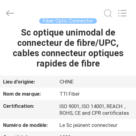
TTI
Fiber
Communication
Tech.
Co.,
Fiber Optic Connector
Ltd..
All
Sc optique unimodal de
MAISON
Rights
Reserved.
connecteur de fibre/UPC,
DES
cables connecteur optiques
PRODUITS
rapides de fibre
AU
Lieu d'origine:
CHINE
SUJET
Nom de marque:
TTI Fiber
DE
Certification:
ISO 9001, ISO 14001, REACH，
NOUS
ROHS, CE and CPR certificates
Numéro de modèle:
Le Sc jeûnent connecteur
VISITE