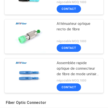
fibre optique mécanique
négociable MOQ:1000
rapidement
CONTACT
Atténuateur optique
recto de fibre
négociable MOQ:1000
CONTACT
Assemblée rapide
optique de connecteur
de fibre de mode unitaire
de champ rapide de Ftth
négociable MOQ:1000
CONTACT
Fiber Optic Connector