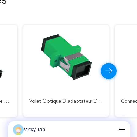
es
Connecteur Duplex Recto De Fibre Optique De Fibre De Quadruple Du SM Millimètre D'adaptateur De FTTB
Volet Optique D'adaptateur De LC De St Fc De Fibre De Fibre Unimodale D'adaptateur
Vicky Tan