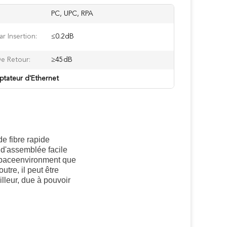
PC, UPC, RPA
ar Insertion:
≤0.2dB
De Retour:
≥45dB
aptateur d'Ethernet
 fibre rapide
é d'assemblée facile
 spaceenvironment que
tre, il peut être
lleur, due à pouvoir