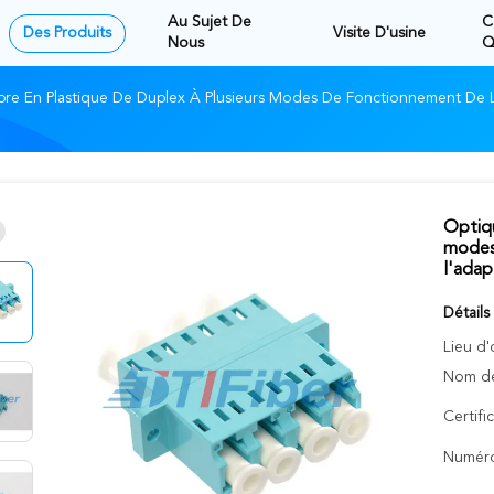
Au Sujet De
C
Des Produits
Visite D'usine
Nous
Q
bre En Plastique De Duplex À Plusieurs Modes De Fonctionnement De 
Optiqu
modes
l'adap
Détails
Lieu d'
Nom de
Certifi
Numéro