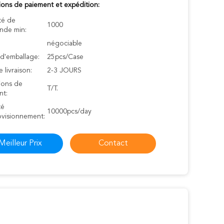
ions de paiement et expédition:
té de
1000
de min:
négociable
 d'emballage:
25pcs/Case
e livraison:
2-3 JOURS
ions de
T/T.
nt:
té
10000pcs/day
ovisionnement:
Meilleur Prix
Contact