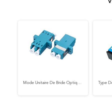
V
Mode Unitaire De Bride Optique Recto D'adaptateur De Sc De RPA UPC À Plusieurs Modes De Fonctionnement