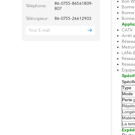
Bon We
86-0755-86561809-
Téléphone:
Bonne 
807
Bonne 
Télécopieur:
86-0755-26612903
Bonne 
Applic
CATV
Arrêt a
Réseau
Metro
LANs (
Réseau
Réseau
Équipe
Spécif
Spécifi
Type
Mode
Perte 
Répéta
Longév
Matérie
La tem
Expédi