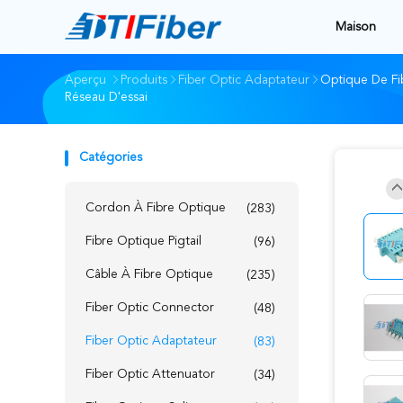
Maison
Aperçu
Produits
Fiber Optic Adaptateur
Optique De Fi
Réseau D'essai
Catégories
Cordon À Fibre Optique
(283)
Fibre Optique Pigtail
(96)
Câble À Fibre Optique
(235)
Fiber Optic Connector
(48)
Fiber Optic Adaptateur
(83)
Fiber Optic Attenuator
(34)