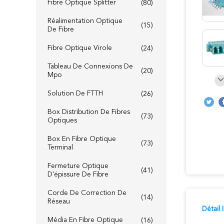
Fibre Optique Splitter
(80)
Réalimentation Optique
(15)
De Fibre
Fibre Optique Virole
(24)
Tableau De Connexions De
(20)
Mpo
Solution De FTTH
(26)
Box Distribution De Fibres
(73)
Optiques
Box En Fibre Optique
(73)
Terminal
Fermeture Optique
(41)
D'épissure De Fibre
Corde De Correction De
(14)
Réseau
Détail
Média En Fibre Optique
(16)