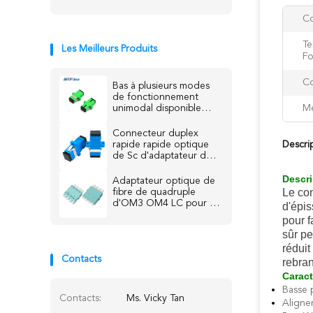
Co
Te
Les Meilleurs Produits
Fo
Co
Bas à plusieurs modes
de fonctionnement
unimodal disponible
Me
optique d'OEM
d'adaptateur de fibre
Connecteur duplex
de perte par insertion
rapide rapide optique
Descri
de Ftth
de Sc d'adaptateur de
fibre d'ODM d'OEM de
mode unitaire
Descri
Adaptateur optique de
Le co
fibre de quadruple
d'OM3 OM4 LC pour la
d'épis
corde de correction de
pour fa
fibre, bleu/beige/Aqua
sûr pe
réduit
Contacts
rebra
Caract
Basse 
Contacts:
Ms. Vicky Tan
Aligne