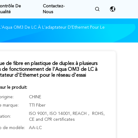
ontrôle De
Contactez-
ualité
Nous
L'Aqua OM3 De LC À L'adaptateur D'Ethernet Pour Le
e de fibre en plastique de duplex à plusieurs
 de fonctionnement de l'Aqua OM3 de LC à
tateur d'Ethernet pour le réseau d'essai
 sur le produit:
origine:
CHINE
 marque:
TTI Fiber
ISO 9001, ISO 14001, REACH， ROHS,
cation:
CE and CPR certificates
 de modèle:
AA-LC