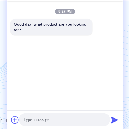
9:27 PM
Mail nous | Service 24 heures sur 24
Good day, what product are you looking 
for?
Send
Tech. Co., Ltd.. All Rights Reserved.