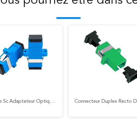
ous pourriez être dans c
Type De Sc Adaptateur Optique Recto De Fibre De RPA UPC Pour Le Réseau De FTTH FTTX