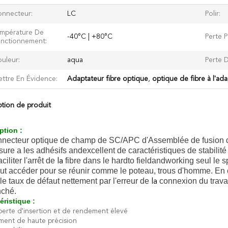
nnecteur:
LC
Polir:
mpérature De
-40°C | +80°C
Perte P
nctionnement:
uleur:
aqua
Perte 
ttre En Évidence:
Adaptateur fibre optique
,
optique de fibre à l'ad
ption de produit
ption :
nnecteur optique de champ de SC/APC d'Assemblée de fusion de
sure a les adhésifs andexcellent de caractéristiques de stabilit
ciliter l'arrêt de
fibre dans le hardto fieldandworking seul le
la
ut accéder pour se réunir comme le poteau, trous d'homme. En ou
 le taux de défaut nettement par l'erreur de
connexion du travai
la
nché.
éristique :
perte d'insertion et de rendement élevé
ment de haute précision