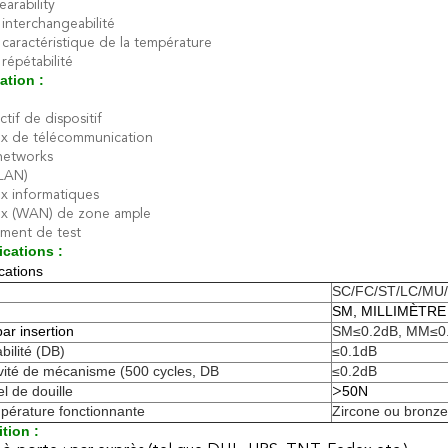
arability
interchangeabilité
caractéristique de la température
répétabilité
ation :
ctif de dispositif
x de télécommunication
networks
LAN)
x informatiques
x (WAN) de zone ample
ment de test
ications :
cations
SC/FC/ST/LC/MU
SM, MILLIMÈTRE
par insertion
SM≤0.2dB, MM≤0
bilité (DB)
≤0.1dB
ité de mécanisme (500 cycles, DB
≤0.2dB
l de douille
50N
>
pérature fonctionnante
Zircone ou bronze
tion :