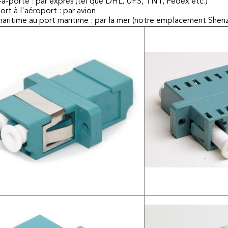
à-porte : par exprès (tel que DHL, UPS, TNT, Fedex etc.)
rt à l'aéroport : par avion
aritime au port maritime : par la mer (notre emplacement Shenz