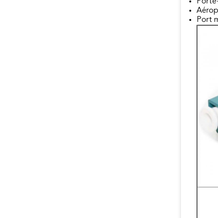
Porte-
Aéropo
Port m