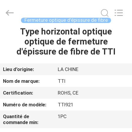
TTI
Fiber
Communication
Tech.
Co.,
Fermeture optique d'épissure de fibre
Ltd..
All
Type horizontal optique
MAISON
Rights
Reserved.
optique de fermeture
DES
d'épissure de fibre de TTI
PRODUITS
Lieu d'origine:
LA CHINE
AU
Nom de marque:
TTI
SUJET
Certification:
ROHS, CE
DE
Numéro de modèle:
TTI921
NOUS
Quantité de
1PC
commande min:
VISITE