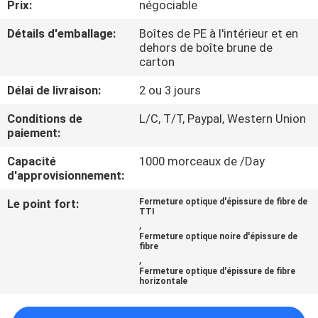
Prix:
négociable
D'USINE
Détails d'emballage:
Boîtes de PE à l'intérieur et en
dehors de boîte brune de
CONTRÔLE
carton
DE
Délai de livraison:
2 ou 3 jours
QUALITÉ
Conditions de
L/C, T/T, Paypal, Western Union
paiement:
CONTACTEZ-
Capacité
1000 morceaux de /Day
NOUS
d'approvisionnement:
Le point fort:
Fermeture optique d'épissure de fibre de
TTI
DEMANDEZ
,
Fermeture optique noire d'épissure de
UNE
fibre
,
CITATION
Fermeture optique d'épissure de fibre
horizontale
PLAN