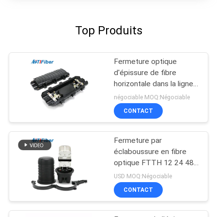
Top Produits
Fermeture optique
d'épissure de fibre
horizontale dans la ligne
type
négociable MOQ:Négociable
CONTACT
Fermeture par
éclaboussure en fibre
optique FTTH 12 24 48
96 144 Type de dôme
USD MOQ:Négociable
conjoint de noyau
CONTACT
extérieur