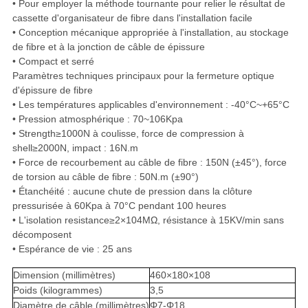
• Pour employer la méthode tournante pour relier le résultat de
cassette d'organisateur de fibre dans l'installation facile
• Conception mécanique appropriée à l'installation, au stockage
de fibre et à la jonction de câble de épissure
• Compact et serré
Paramètres techniques principaux pour la fermeture optique
d'épissure de fibre
• Les températures applicables d'environnement : -40°C~+65°C
• Pression atmosphérique : 70~106Kpa
• Strength≥1000N à coulisse, force de compression à
shell≥2000N, impact : 16N.m
• Force de recourbement au câble de fibre : 150N (±45°), force
de torsion au câble de fibre : 50N.m (±90°)
• Étanchéité : aucune chute de pression dans la clôture
pressurisée à 60Kpa à 70°C pendant 100 heures
• L'isolation resistance≥2×104MΩ, résistance à 15KV/min sans
décomposent
• Espérance de vie : 25 ans
Dimension (millimètres)
460×180×108
Poids (kilogrammes)
3,5
Diamètre de câble (millimètres)
Φ7-Φ18