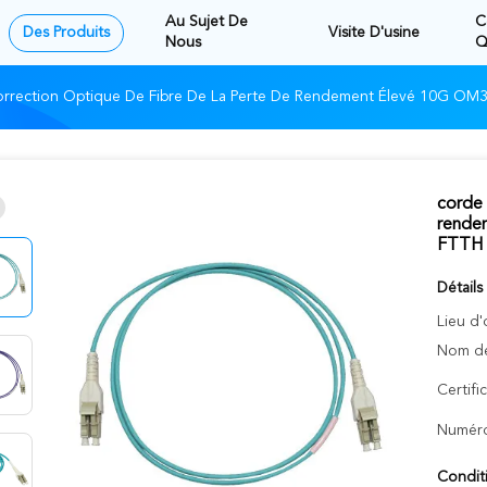
Au Sujet De
C
Des Produits
Visite D'usine
Nous
Q
rrection Optique De Fibre De La Perte De Rendement Élevé 10G OM3 
corde 
rende
FTTH
Détails
Lieu d'
Nom de
Certifi
Numéro
Condit