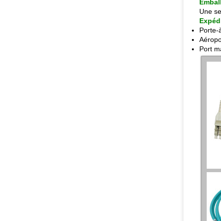
Emball
Une seu
Expédi
Porte-
Aéropor
Port m