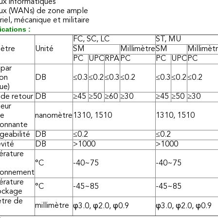
ux informatiques
ux (WANs) de zone ample
riel, mécanique et militaire
ications :
FC, SC, LC
ST, MU
ètre
Unité
SM
Millimètre
SM
Millimèt
PC
UPC
RPA
PC
PC
UPC
PC
 par
ion
DB
≤0.3
≤0.2
≤0.3
≤0.2
≤0.3
≤0.2
≤0.2
ue)
 de retour
DB
≥45
≥50
≥60
≥30
≥45
≥50
≥30
eur
de
nanomètre
1310, 1510
1310, 1510
ionnante
geabilité
DB
≤0.2
≤0.2
vité
DB
>1000
>1000
rature
°C
-40~75
-40~75
ionnement
rature
°C
-45~85
-45~85
ockage
tre de
millimètre
φ3.0, φ2.0, φ0.9
φ3.0, φ2.0, φ0.9