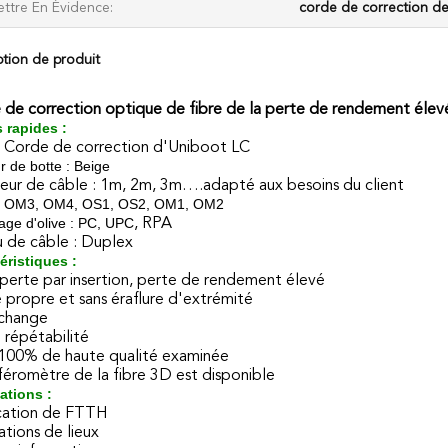
ttre En Évidence:
corde de correction de
ption de produit
 de correction optique de fibre de la perte de rendement éle
s rapides :
 Corde de correction d'Uniboot LC
r de botte : Beige
eur de câble : 1m, 2m, 3m….adapté aux besoins du client
: OM3, OM4, OS1, OS2, OM1, OM2
sage d'olive : PC, UPC
, RPA
 de câble : Duplex
éristiques :
perte par insertion, perte de rendement élevé
 propre et sans éraflure d'extrémité
change
 répétabilité
 100% de haute qualité examinée
rféromètre de la fibre 3D est disponible
ations :
cation de FTTH
lations de lieux