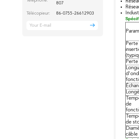
Téléphone:
Résea
807
Résea
Indust
Télécopieur:
86-0755-26612903
Spécif
Param
Perte
insert
(typiq
Perte
Longu
d'on
fonct
Échan
Longé
Tempé
de
fonct
Tempé
de st
Diamè
câble