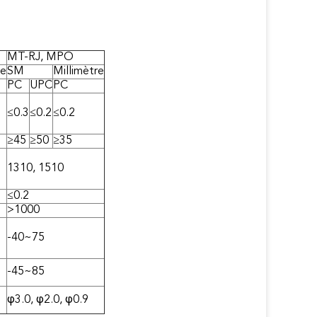
MT-RJ, MPO
re
SM
Millimètre
PC
UPC
PC
≤0.3
≤0.2
≤0.2
≥45
≥50
≥35
1310, 1510
≤0.2
>1000
-40~75
-45~85
φ3.0, φ2.0, φ0.9