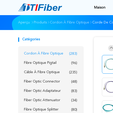
Maison
Aperçu
Produits
Cordon À Fibre Optique
Corde De Co
Catégories
Cordon À Fibre Optique
(283)
Fibre Optique Pigtail
(96)
Câble À Fibre Optique
(235)
Fiber Optic Connector
(48)
Fiber Optic Adaptateur
(83)
Fiber Optic Attenuator
(34)
Fibre Optique Splitter
(80)