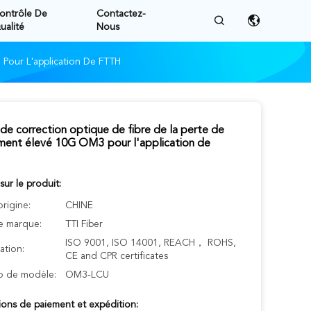
ontrôle De
Contactez-
ualité
Nous
Pour L'application De FTTH
de correction optique de fibre de la perte de
ment élevé 10G OM3 pour l'application de
 sur le produit:
origine:
CHINE
 marque:
TTI Fiber
ISO 9001, ISO 14001, REACH， ROHS,
cation:
CE and CPR certificates
 de modèle:
OM3-LCU
ions de paiement et expédition: