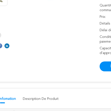
Quanti
comman
Prix:
Détails
Délai d
Condit
paieme
Capaci
d'appr
 Infomation
Description De Produit