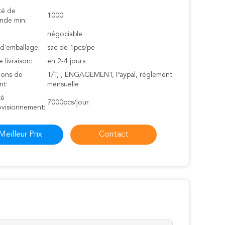
té de
1000
de min:
négociable
 d'emballage:
sac de 1pcs/pe
e livraison:
en 2-4 jours
ions de
T/T, , ENGAGEMENT, Paypal, réglement
nt:
mensuelle
té
7000pcs/jour.
ovisionnement:
Meilleur Prix
Contact