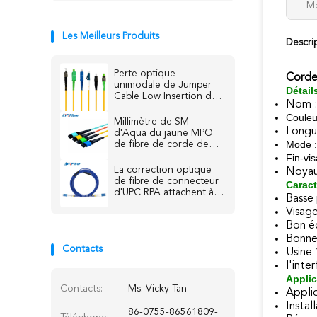
Me
Les Meilleurs Produits
Descri
Perte optique
Corde
unimodale de Jumper
Détail
Cable Low Insertion de
Nom :
fibre de duplex de FTTH
Couleu
Millimètre de SM
Longu
d'Aqua du jaune MPO
Mode 
de fibre de corde de
correction optique,
Fin-vi
pullover vert-bleu de
La correction optique
Noyau
fibre de SM de
de fibre de connecteur
Caract
millimètre
d'UPC RPA attachent à
Basse 
plusieurs modes de
Visage
fonctionnement
Bon é
unimodal blindé
Bonne
Contacts
Usine
l'inte
Applic
Contacts:
Ms. Vicky Tan
Appli
Instal
86-0755-86561809-