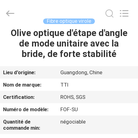
TTI
Fiber
Communication
Tech.
Co.,
Fibre optique virole
Ltd..
All
Olive optique d'étape d'angle
MAISON
Rights
Reserved.
de mode unitaire avec la
DES
bride, de forte stabilité
PRODUITS
Lieu d'origine:
Guangdong, Chine
AU
Nom de marque:
TTI
SUJET
Certification:
ROHS, SGS
DE
Numéro de modèle:
FOF-SU
NOUS
Quantité de
négociable
commande min:
VISITE