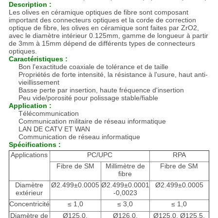
Description :
Les olives en céramique optiques de fibre sont composant
important des connecteurs optiques et la corde de correction
optique de fibre, les olives en céramique sont faites par ZrO2,
avec le diamètre intérieur 0.125mm, gamme de longueur à partir
de 3mm à 15mm dépend de différents types de connecteurs
optiques.
Caractéristiques :
Bon l'exactitude coaxiale de tolérance et de taille
Propriétés de forte intensité, la résistance à l'usure, haut anti-
vieillissement
Basse perte par insertion, haute fréquence d'insertion
Peu vide/porosité pour polissage stable/fiable
Application :
Télécommunication
Communication militaire de réseau informatique
LAN DE CATV ET WAN
Communication de réseau informatique
Spécifications :
Applications
PC/UPC
RPA
Fibre de SM
Millimètre de
Fibre de SM
fibre
Diamètre
Ø2.499±0.0005
Ø2.499±0.0001
Ø2.499±0.0005
extérieur
-0,0023
Concentricité
≤ 1,0
≤ 3,0
≤ 1,0
Diamètre de
Ø125.0,
Ø126.0,
Ø125.0, Ø125.5,