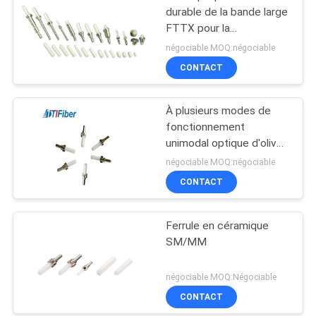
durable de la bande large
FTTX pour la
communication de
négociable MOQ:négociable
réseau informatique
CONTACT
À plusieurs modes de
fonctionnement
unimodal optique d'olive
de fibre en céramique
négociable MOQ:négociable
pour le connecteur de
CONTACT
LC/SC/ST/FC
Ferrule en céramique
SM/MM
négociable MOQ:Négociable
CONTACT