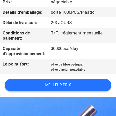
Prix:
négociable
D'USINE
Détails d'emballage:
boîte 1000PCS/Plastic
CONTRÔLE
Délai de livraison:
2-3 JOURS
DE
Conditions de
T/T, , réglement mensuelle
QUALITÉ
paiement:
Capacité
30000pcs/day
d'approvisionnement:
CONTACTEZ-
NOUS
Le point fort:
,
olive de fibre optique
olive d'acier inoxydable
DEMANDEZ
MEILLEUR PRIX
UNE
CITATION
PLAN