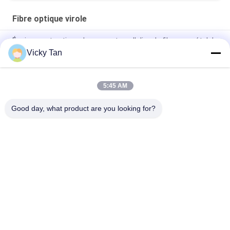
Fibre optique virole
Équipement optique de connecteur d'olive de fibre en métal de
Sc RPA/UPC/PC
Vicky Tan
Metal l'olive optique de fibre du SM LE millimètre LC avec
l'extrémité du PC UPC RPA - visage
5:45 AM
Olive optique de fibre du SM millimètre
Good day, what product are you looking for?
Catégories populaires
Tous
Cordon À Fibre 
Fibre Optique Pigtail
Optique
Câble À Fibre 
Fiber Optic 
Optique
Connector
Fiber Optic 
Fiber Optic 
Adaptateur
Attenuator