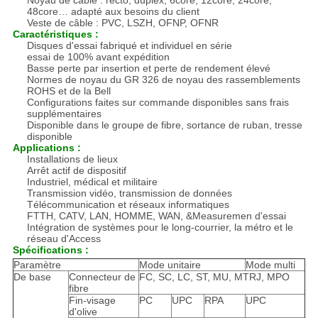
Noyau de câble : recto, duplex, 6core, 12core, 24core,
48core… adapté aux besoins du client
Veste de câble : PVC, LSZH, OFNP, OFNR
Caractéristiques :
Disques d'essai fabriqué et individuel en série
essai de 100% avant expédition
Basse perte par insertion et perte de rendement élevé
Normes de noyau du GR 326 de noyau des rassemblements
ROHS et de la Bell
Configurations faites sur commande disponibles sans frais
supplémentaires
Disponible dans le groupe de fibre, sortance de ruban, tresse
disponible
Applications :
Installations de lieux
Arrêt actif de dispositif
Industriel, médical et militaire
Transmission vidéo, transmission de données
Télécommunication et réseaux informatiques
FTTH, CATV, LAN, HOMME, WAN, &Measuremen d'essai
Intégration de systèmes pour le long-courrier, la métro et le
réseau d'Access
Spécifications :
Paramètre
Mode unitaire
Mode multi
De base
Connecteur de
FC, SC, LC, ST, MU, MTRJ, MPO
fibre
Fin-visage
PC
UPC
RPA
UPC
d'olive