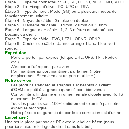
Étape 1 : Type de connecteur : FC, SC, LC, ST, MTRJ, MU, MPO
Étape 2 : Fin-visage d'olive : PC, UPC ou RPA
Étape 3 : Type de fibre : Mode (SM) ou à plusieurs modes de
fonctionnement unitaire
Étape 4 : Noyau de câble : Simplex ou duplex
Étape 5 : Diamètre de câble : 0.9mm, 2.0mm ou 3.0mm
Étape 6 : Longueur de câble : 1, 2, 3 mètres ou adapté aux
besoins du client
Étape 7 : Type de câble : PVC, LSZH, OFNR, OFNP…
Étape 8 : Couleur de câble : Jaune, orange, blanc, bleu, vert,
rouge,…
Expédition :
Porte-à-porte : par exprès (tel que DHL, UPS, TNT, Fedex
etc.)
Aéroport à l'aéroport : par avion
Port maritime au port maritime : par la mer (notre
emplacement Shenzhen est un port maritime.)
Notre service :
Les produits standard et adaptés aux besoins du client
d'OEM de petit à la grande quantité sont bienvenus.
Conformité à l'industrie environnementale globale avec RoHS
et normes de GV.
Tous les produits sont 100% entièrement examiné par notre
expertise technique.
Notre période de garantie de corde de correction est d'un an.
Emballage :
Une seule pièce par sac de PE avec le label de bâton (nous
pourrions ajouter le logo du client dans le label.)