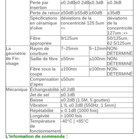
Perte par
≤0.2dB
≤0.2dB
≤0.3dB
≤0.3bB
insertion
Perte de retour
≥50dB
≥55dB
≥60dB
≥35dB
Spécifications
déviations de la
déviations
en céramique
concentricité 125.5um :
de la
d'olive
concentricité
<>
127um :
<>
Fibre
9/125um
50/125um,
appropriée
62.5/125um
La
Rayon de
7~25mm
5~12mm
NON-
géométrie
courbure
DÉTERMINÉ
de Fin-
Saillie de fibre
≤50nm
≤100nm
NON-
visage
DÉTERMINÉ
Fibre sous la
≤100nm
≤100nm
NON-
coupe
DÉTERMINÉ
Compensation
≤50um
d'apex
Mécanique
Échangeabilité
≤0.2dB
Jet de sel
≤0.1dB
Baisse
≤0.2dB (1.5M, 5 gouttes)
Vibration
L'IL ≤0.2dB (550Hz, 1.5mm)
Répétabilité
≤ 0.1dB (1000 fois)
Longévité
1000 fois
>
Température
-40°C | +85°C
de
fonctionnement
L'information de commande :