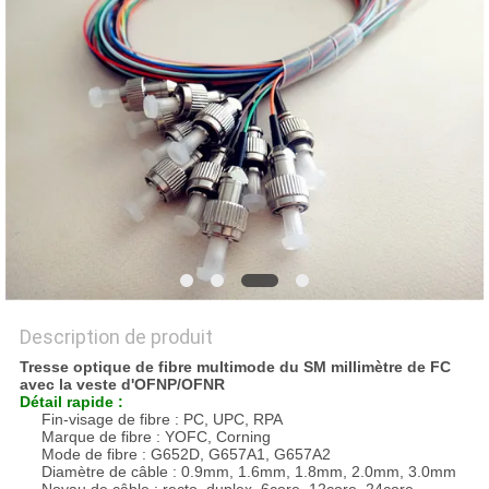
DU
SITE
PRIVACY
POLICY
Description de produit
Tresse optique de fibre multimode du SM millimètre de FC
avec la veste d'OFNP/OFNR
Détail rapide :
Fin-visage de fibre : PC, UPC, RPA
Marque de fibre : YOFC, Corning
Mode de fibre : G652D, G657A1, G657A2
Diamètre de câble : 0.9mm, 1.6mm, 1.8mm, 2.0mm, 3.0mm