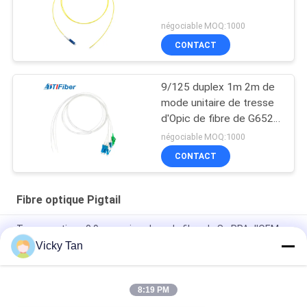
négociable MOQ:1000
CONTACT
9/125 duplex 1m 2m de
mode unitaire de tresse
d'Opic de fibre de G652D
G657A LSZH 3m
négociable MOQ:1000
CONTACT
Fibre optique Pigtail
Tresse optique 0.9mm unimodaux de fibre de Sc RPA d'OEM
FTTH 2.0mm 3.0mm
Vicky Tan
SM unimodal optique transparent 0.9mm de simplex du PC
UPC RPA de St Fc de Sc du tresse LC de fibre
8:19 PM
Tresse optique de fibre de Mulitimode