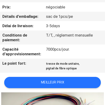
D'USINE
Prix:
négociable
Détails d'emballage:
sac de 1pcs/pe
CONTRÔLE
Délai de livraison:
3-5days
DE
QUALITÉ
Conditions de
T/T, , réglement mensuelle
paiement:
CONTACTEZ-
Capacité
7000pcs/jour.
d'approvisionnement:
NOUS
Le point fort:
,
tresse de mode unitaire
pigtail de fibre optique
DEMANDEZ
UNE
MEILLEUR PRIX
CITATION
PLAN