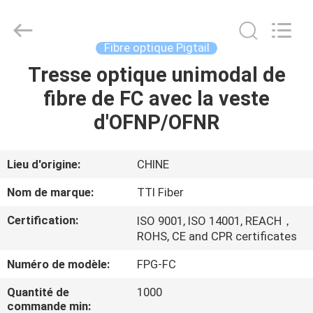
TTI
Fiber
Communication
Tech.
Co.,
Fibre optique Pigtail
Ltd..
All
Tresse optique unimodal de
MAISON
Rights
Reserved.
fibre de FC avec la veste
DES
d'OFNP/OFNR
PRODUITS
Lieu d'origine:
CHINE
AU
Nom de marque:
TTI Fiber
SUJET
Certification:
ISO 9001, ISO 14001, REACH，
DE
ROHS, CE and CPR certificates
NOUS
Numéro de modèle:
FPG-FC
Quantité de
1000
VISITE
commande min: