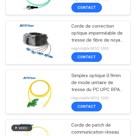
CONTACT
Corde de correction
optique imperméable de
tresse de fibre de noyau
du SM 48 de LC pour
négociable MOQ:1000
FTTH FTTX
CONTACT
Simplex optique 0.9mm
de mode unitaire de
tresse du PC UPC RPA
de St FC de FTTH
négociable MOQ:1000
CONTACT
Corde de patch de
communication réseau