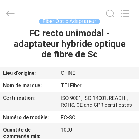
TTI
Fiber
Communication
Tech.
Co.,
Fiber Optic Adaptateur
Ltd..
All
FC recto unimodal -
MAISON
Rights
Reserved.
adaptateur hybride optique
DES
de fibre de Sc
PRODUITS
Lieu d'origine:
CHINE
AU
Nom de marque:
TTI Fiber
SUJET
Certification:
ISO 9001, ISO 14001, REACH，
DE
ROHS, CE and CPR certificates
NOUS
Numéro de modèle:
FC-SC
Quantité de
1000
VISITE
commande min: