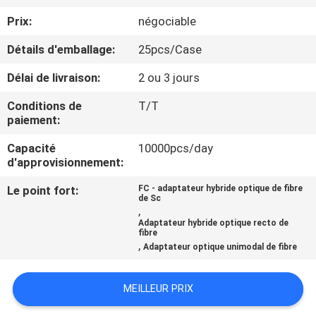
D'USINE
Prix:
négociable
Détails d'emballage:
25pcs/Case
CONTRÔLE
Délai de livraison:
2 ou 3 jours
DE
QUALITÉ
Conditions de
T/T
paiement:
CONTACTEZ-
Capacité
10000pcs/day
d'approvisionnement:
NOUS
Le point fort:
FC - adaptateur hybride optique de fibre
de Sc
,
DEMANDEZ
Adaptateur hybride optique recto de
fibre
UNE
,
Adaptateur optique unimodal de fibre
CITATION
MEILLEUR PRIX
PLAN