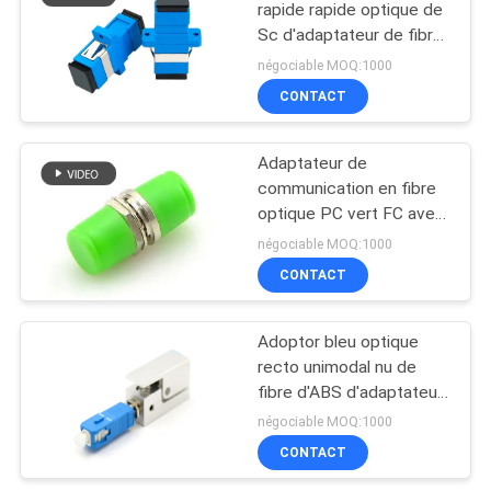
rapide rapide optique de
Sc d'adaptateur de fibre
d'ODM d'OEM de mode
négociable MOQ:1000
unitaire
CONTACT
Adaptateur de
communication en fibre
optique PC vert FC avec
boîtier métallique
négociable MOQ:1000
d'obturateur
CONTACT
Adoptor bleu optique
recto unimodal nu de
fibre d'ABS d'adaptateur
de fibre
négociable MOQ:1000
CONTACT