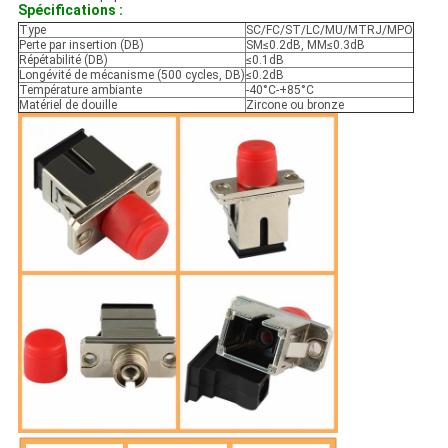
Spécifications :
Type
SC/FC/ST/LC/MU/MTRJ/MPO
Perte par insertion (DB)
SM≤0.2dB, MM≤0.3dB
Répétabilité (DB)
≤0.1dB
Longévité de mécanisme (500 cycles, DB)
≤0.2dB
Température ambiante
-40°C-+85°C
Matériel de douille
Zircone ou bronze