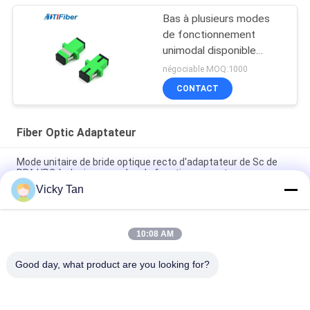
Bas à plusieurs modes
de fonctionnement
unimodal disponible
optique d'OEM
négociable MOQ:1000
d'adaptateur de fibre de
CONTACT
perte par insertion de
Ftth
Fiber Optic Adaptateur
Mode unitaire de bride optique recto d'adaptateur de Sc de
RPA UPC à plusieurs modes de fonctionnement
Vicky Tan
Type de Sc adaptateur optique recto de fibre de RPA UPC pour
le réseau de FTTH FTTX
10:08 AM
Connecteur duplex recto de fibre optique de fibre de quadruple
du SM millimètre d'adaptateur de FTTB
Good day, what product are you looking for?
Catégories populaires
Tous