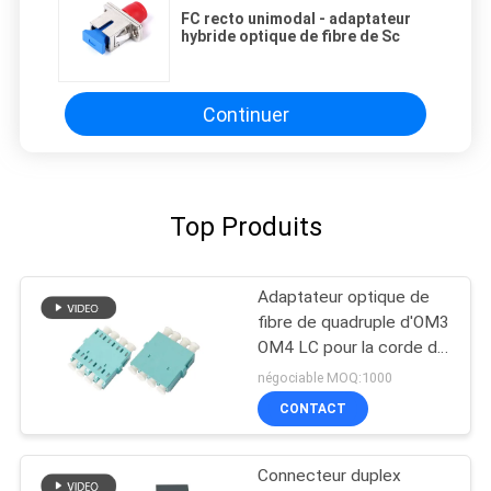
FC recto unimodal - adaptateur
hybride optique de fibre de Sc
Continuer
Top Produits
Adaptateur optique de
fibre de quadruple d'OM3
OM4 LC pour la corde de
correction de fibre,
négociable MOQ:1000
bleu/beige/Aqua
CONTACT
Connecteur duplex