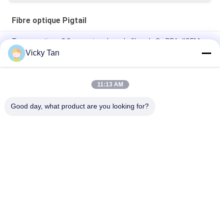
Fibre optique Pigtail
Tresse optique 0.9mm unimodaux de fibre de Sc RPA d'OEM
FTTH 2.0mm 3.0mm
Vicky Tan
SM unimodal optique transparent 0.9mm de simplex du PC
UPC RPA de St Fc de Sc du tresse LC de fibre
11:13 AM
Tresse optique de fibre de Mulitimode
Good day, what product are you looking for?
Catégories populaires
Tous
Cordon À Fibre 
Fibre Optique Pigtail
Optique
Câble À Fibre 
Fiber Optic 
Optique
Connector
Fiber Optic 
Fiber Optic 