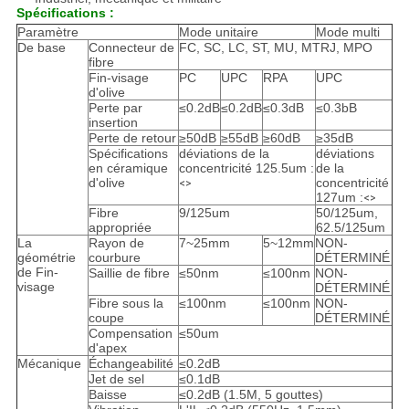
Spécifications :
Paramètre
Mode unitaire
Mode multi
De base
Connecteur de
FC, SC, LC, ST, MU, MTRJ, MPO
fibre
Fin-visage
PC
UPC
RPA
UPC
d'olive
Perte par
≤0.2dB
≤0.2dB
≤0.3dB
≤0.3bB
insertion
Perte de retour
≥50dB
≥55dB
≥60dB
≥35dB
Spécifications
déviations de la
déviations
en céramique
concentricité 125.5um :
de la
d'olive
concentricité
<>
127um :
<>
Fibre
9/125um
50/125um,
appropriée
62.5/125um
La
Rayon de
7~25mm
5~12mm
NON-
géométrie
courbure
DÉTERMINÉ
de Fin-
Saillie de fibre
≤50nm
≤100nm
NON-
visage
DÉTERMINÉ
Fibre sous la
≤100nm
≤100nm
NON-
coupe
DÉTERMINÉ
Compensation
≤50um
d'apex
Mécanique
Échangeabilité
≤0.2dB
Jet de sel
≤0.1dB
Baisse
≤0.2dB (1.5M, 5 gouttes)