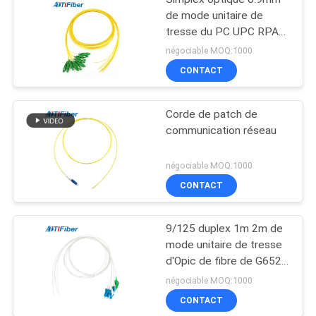
de mode unitaire de
tresse du PC UPC RPA
de St FC de FTTH
négociable MOQ:1000
CONTACT
Corde de patch de
communication réseau
négociable MOQ:1000
CONTACT
9/125 duplex 1m 2m de
mode unitaire de tresse
d'Opic de fibre de G652D
G657A LSZH 3m
négociable MOQ:1000
CONTACT