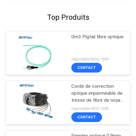
Top Produits
Om3 Pigtail fibre optique
négociable MOQ:1000
CONTACT
Corde de correction
optique imperméable de
tresse de fibre de noyau
du SM 48 de LC pour
négociable MOQ:1000
FTTH FTTX
CONTACT
Simplex optique 0.9mm