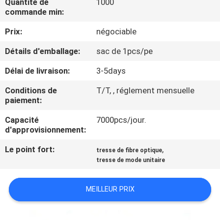
Quantité de
1000
D'USINE
commande min:
Prix:
négociable
CONTRÔLE
Détails d'emballage:
sac de 1pcs/pe
DE
Délai de livraison:
3-5days
QUALITÉ
Conditions de
T/T, , réglement mensuelle
paiement:
CONTACTEZ-
NOUS
Capacité
7000pcs/jour.
d'approvisionnement:
Le point fort:
,
DEMANDEZ
tresse de fibre optique
tresse de mode unitaire
UNE
CITATION
MEILLEUR PRIX
PLAN