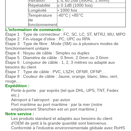
Vibration
L'IL ≤0.2dB (550Hz, 1.5mm)
Répétabilité
≤ 0.1dB (1000 fois)
Longévité
1000 fois
>
Température
-40°C | +85°C
de
fonctionnement
L'information de commande :
Étape 1 : Type de connecteur : FC, SC, LC, ST, MTRJ, MU, MPO
Étape 2 : Fin-visage d'olive : PC, UPC ou RPA
Étape 3 : Type de fibre : Mode (SM) ou à plusieurs modes de
fonctionnement unitaire
Étape 4 : Noyau de câble : Simplex ou duplex
Étape 5 : Diamètre de câble : 0.9mm, 2.0mm ou 3.0mm
Étape 6 : Longueur de câble : 1, 2, 3 mètres ou adapté aux
besoins du client
Étape 7 : Type de câble : PVC, LSZH, OFNR, OFNP…
Étape 8 : Couleur de câble : Jaune, orange, blanc, bleu, vert,
rouge,…
Expédition :
Porte-à-porte : par exprès (tel que DHL, UPS, TNT, Fedex
etc.)
Aéroport à l'aéroport : par avion
Port maritime au port maritime : par la mer (notre
emplacement Shenzhen est un port maritime.)
Notre service :
Les produits standard et adaptés aux besoins du client
d'OEM de petit à la grande quantité sont bienvenus.
Conformité à l'industrie environnementale globale avec RoHS