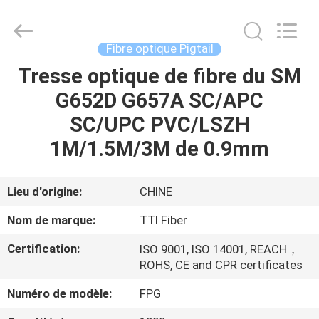
TTI
Fiber
Communication
Tech.
Co.,
Fibre optique Pigtail
Ltd..
All
Tresse optique de fibre du SM
MAISON
Rights
Reserved.
G652D G657A SC/APC
DES
SC/UPC PVC/LSZH
PRODUITS
1M/1.5M/3M de 0.9mm
AU
Lieu d'origine:
CHINE
SUJET
Nom de marque:
TTI Fiber
DE
Certification:
ISO 9001, ISO 14001, REACH，
NOUS
ROHS, CE and CPR certificates
Numéro de modèle:
FPG
VISITE