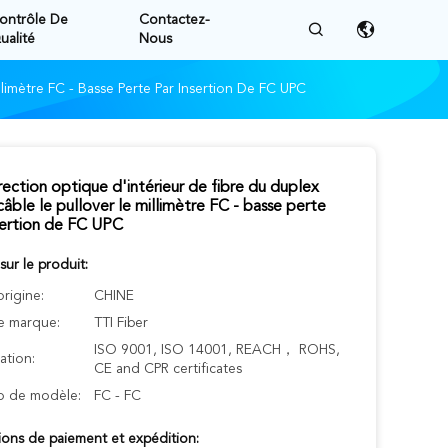
ontrôle De
Contactez-
ualité
Nous
limètre FC - Basse Perte Par Insertion De FC UPC
rection optique d'intérieur de fibre du duplex
ble le pullover le millimètre FC - basse perte
sertion de FC UPC
 sur le produit:
origine:
CHINE
 marque:
TTI Fiber
ISO 9001, ISO 14001, REACH， ROHS,
cation:
CE and CPR certificates
 de modèle:
FC - FC
ions de paiement et expédition: