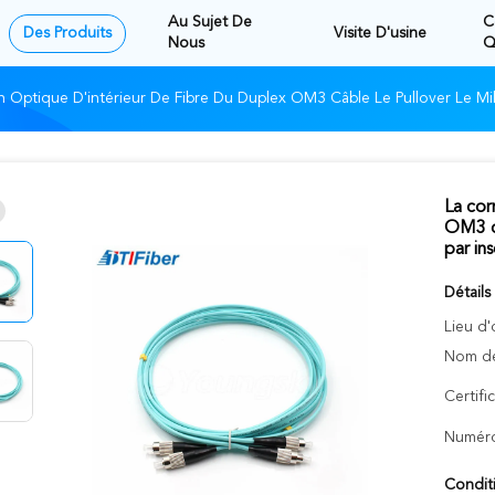
Au Sujet De
C
Des Produits
Visite D'usine
Nous
Q
n Optique D'intérieur De Fibre Du Duplex OM3 Câble Le Pullover Le Mil
La cor
OM3 câ
par in
Détails
Lieu d'
Nom de
Certifi
Numéro
Condit