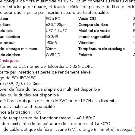
le optique de fibre multimode de 62.5/125μm convient au réseau d'entre
x de stockage de nuage, et tous les câbles de pullover de fibre d'endro
é pour que la perte par insertion assure de haute qualité.
teur
FC à FC
Veste OD
 fibre
62.5/125μm
Compte de fibre
olonais
UPC à l'UPC
Matériel de veste
ar insertion
≤0.3dB
Interchangeabilité
e retour
≥50dB
Vibration
de cintrage minimum
30mm
Température de stockage
ie de fibre
G.652.D
Polarité
A
ristiques :
forme au CEI, norme de Telcordia GR-326-CORE
perte par insertion et perte de rendement élevé
age de PC/UPC/APC
e : 0,9, 2,0, et 3.0mm
lover de fibre du mode simple ou multi est disponible
plex ou le duplex est disponible
le à fibres optiques de fibre de PVC ou de LSZH est disponible
ntes variabilité et répétabilité
nce à la traction : 10N
de température de fonctionnement : - 40 à 80°C
ature ambiante de température de stockage : - 40 à 80°C
r de câble optique de fibre : Jaune (SM), orange (millimètre), et Aqua