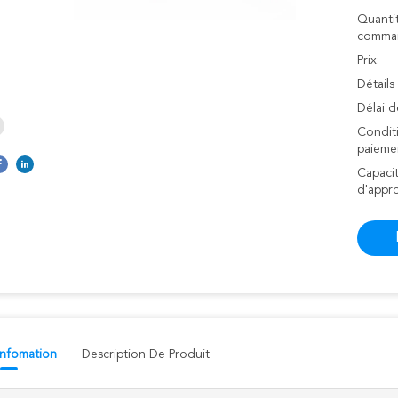
Quanti
comman
Prix:
Détails
Délai d
Condit
paieme
Capaci
d'appr
 Infomation
Description De Produit