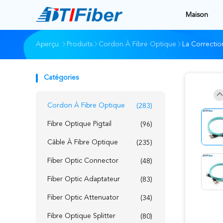
Maison
Aperçu
Produits
Cordon À Fibre Optique
La Correctio
Catégories
Cordon À Fibre Optique
(283)
Fibre Optique Pigtail
(96)
Câble À Fibre Optique
(235)
Fiber Optic Connector
(48)
Fiber Optic Adaptateur
(83)
Fiber Optic Attenuator
(34)
Fibre Optique Splitter
(80)