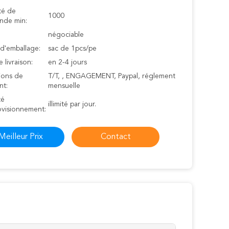
té de
1000
de min:
négociable
 d'emballage:
sac de 1pcs/pe
e livraison:
en 2-4 jours
ions de
T/T, , ENGAGEMENT, Paypal, réglement
nt:
mensuelle
té
illimité par jour.
ovisionnement:
Meilleur Prix
Contact