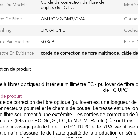
Corde de correction de fibre de
om Du Modèle:
Modèle
duplex de FC-FC
pe De Fibre:
OM1/OM2/OM3/OM4
Connec
oshing:
UPC/APC/PC
Couleu
rte Par Insertion:
≤0.3dB
Perte 
ttre En Évidence:
corde de correction de fibre multimode
,
câble de
ption de produit
e à fibres optiques d'intérieur millimètre FC - pullover de fib
de FC UPC
 de produit :
de de correction de fibre optique (pullover) est une longueur de
nnecteurs pour relier le chemin de poutre. Le tresse est une 
de fibre seulement à une extrémité. Les cordes de correction d
teurs (tels que FC, Sc, St, LC, la MU, MTRJ etc.) là sont trois
 de fin-visage poli de fibre : Le PC, l'UPC et le RPA .we utilis
ation afin d'assurer le de haute qualité de la production en série.