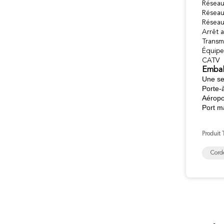
Réseau
Réseau
Réseau
Arrêt a
Transm
Équipe
CATV
Embal
Une seu
Porte-
Aéropor
Port m
Produit 
Cord