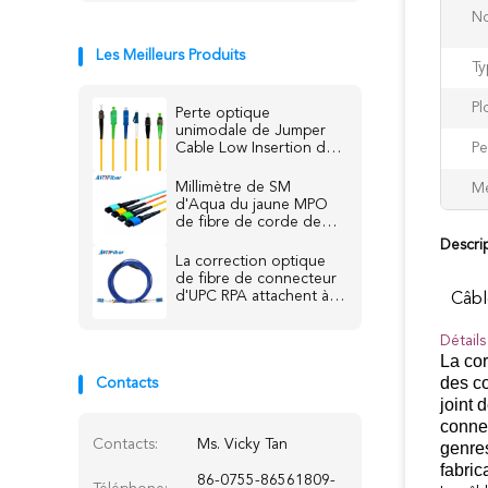
N
Les Meilleurs Produits
Ty
Pl
Perte optique
unimodale de Jumper
Cable Low Insertion de
Pe
fibre de duplex de FTTH
Millimètre de SM
Me
d'Aqua du jaune MPO
de fibre de corde de
correction optique,
Descri
pullover vert-bleu de
La correction optique
fibre de SM de
de fibre de connecteur
millimètre
d'UPC RPA attachent à
Câbl
plusieurs modes de
fonctionnement
Détails
unimodal blindé
La cor
des co
Contacts
joint 
connec
Contacts:
Ms. Vicky Tan
genres
fabric
86-0755-86561809-