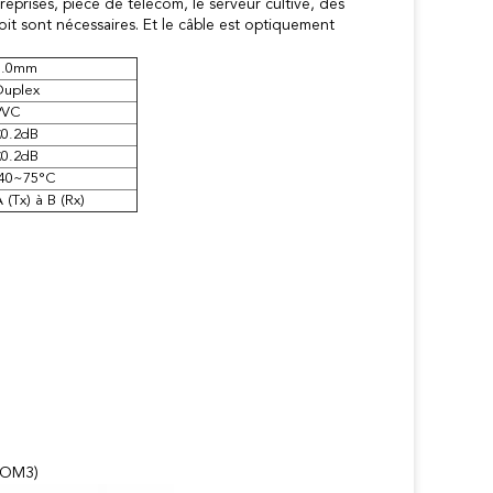
prises, pièce de télécom, le serveur cultive, des
it sont nécessaires. Et le câble est optiquement
3.0mm
Duplex
PVC
≤0.2dB
≤0.2dB
-40~75°C
 (Tx) à B (Rx)
 (OM3)