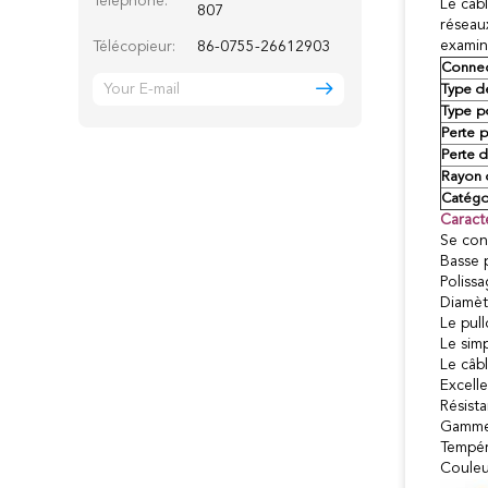
Téléphone:
Le câb
807
réseau
examin
Télécopieur:
86-0755-26612903
Connec
Type de
Type p
Perte p
Perte d
Rayon 
Catégor
Caracté
Se con
Basse 
Poliss
Diamètr
Le pul
Le sim
Le câb
Excelle
Résista
Gamme 
Tempér
Couleu