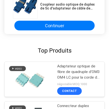
Coupleur audio optique de duplex
de Sc d'adaptateur de câble de
fibre bleue unimodal pour le LAN
Continuer
Top Produits
Adaptateur optique de
fibre de quadruple d'OM3
OM4 LC pour la corde de
correction de fibre,
négociable MOQ:1000
bleu/beige/Aqua
CONTACT
Connecteur duplex