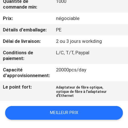
Quantité de
1000
D'USINE
commande min:
Prix:
négociable
CONTRÔLE
Détails d'emballage:
PE
DE
Délai de livraison:
2 ou 3 jours workding
QUALITÉ
Conditions de
L/C, T/T, Paypal
paiement:
CONTACTEZ-
NOUS
Capacité
20000pcs/day
d'approvisionnement:
Le point fort:
,
DEMANDEZ
Adaptateur de fibre optique
optique de fibre à l'adaptateur
d'Ethernet
UNE
CITATION
MEILLEUR PRIX
PLAN