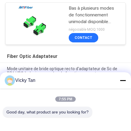
Bas à plusieurs modes
de fonctionnement
unimodal disponible
optique d'OEM
négociable MOQ:1000
d'adaptateur de fibre de
CONTACT
perte par insertion de
Ftth
Fiber Optic Adaptateur
Mode unitaire de bride optique recto d'adaptateur de Sc de
RPA UPC à plusieurs modes de fonctionnement
Vicky Tan
Type de Sc adaptateur optique recto de fibre de RPA UPC pour
le réseau de FTTH FTTX
7:55 PM
Connecteur duplex recto de fibre optique de fibre de quadruple
du SM millimètre d'adaptateur de FTTB
Good day, what product are you looking for?
Catégories populaires
Tous