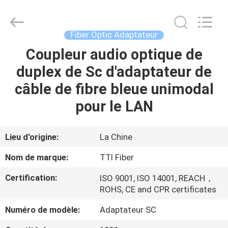
TTI
Fiber
Communication
Tech.
Co.,
Fiber Optic Adaptateur
Ltd..
All
Coupleur audio optique de
MAISON
Rights
Reserved.
duplex de Sc d'adaptateur de
DES
câble de fibre bleue unimodal
PRODUITS
pour le LAN
AU
Lieu d'origine:
La Chine
SUJET
Nom de marque:
TTI Fiber
DE
Certification:
ISO 9001, ISO 14001, REACH，
NOUS
ROHS, CE and CPR certificates
Numéro de modèle:
Adaptateur SC
VISITE