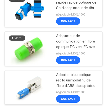
rapide rapide optique de
Sc d'adaptateur de fibre
d'ODM d'OEM de mode
négociable MOQ:1000
unitaire
CONTACT
Adaptateur de
communication en fibre
optique PC vert FC avec
boîtier métallique
négociable MOQ:1000
d'obturateur
CONTACT
Adoptor bleu optique
recto unimodal nu de
fibre d'ABS d'adaptateur
de fibre
négociable MOQ:1000
CONTACT