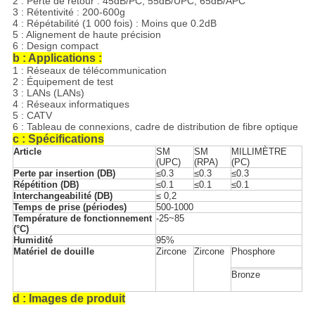
2 : Perte de retour : 45dB/PC, 55dB/UPC, 65dB/APC
3 : Rétentivité : 200-600g
4 : Répétabilité (1 000 fois) : Moins que 0.2dB
5 : Alignement de haute précision
6 : Design compact
b : Applications :
1 : Réseaux de télécommunication
2 : Équipement de test
3 : LANs (LANs)
4 : Réseaux informatiques
5 : CATV
6 : Tableau de connexions, cadre de distribution de fibre optique
c : Spécifications
Article
SM
SM
MILLIMÈTRE
(UPC)
(RPA)
(PC)
Perte par insertion (DB)
≤0.3
≤0.3
≤0.3
Répétition (DB)
≤0.1
≤0.1
≤0.1
Interchangeabilité (DB)
≤ 0,2
Temps de prise (périodes)
500-1000
Température de fonctionnement
-25~85
(°C)
Humidité
95%
Matériel de douille
Zircone
Zircone
Phosphore
Bronze
d : Images de produit