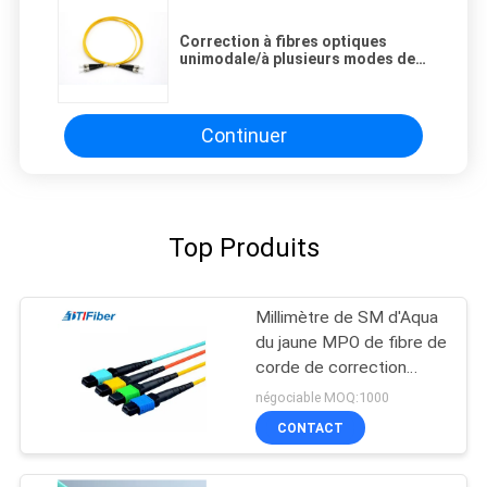
Correction à fibres optiques
unimodale/à plusieurs modes de
fonctionnement mène le
connecteur duplex du câble
LC/SC/FC/ST
Continuer
Top Produits
Millimètre de SM d'Aqua
du jaune MPO de fibre de
corde de correction
optique, pullover vert-
négociable MOQ:1000
bleu de fibre de SM de
CONTACT
millimètre