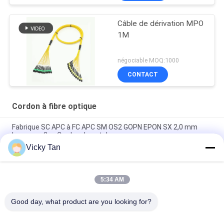
Câble de dérivation MPO
1M
négociable MOQ:1000
CONTACT
Cordon à fibre optique
Fabrique SC APC à FC APC SM OS2 GOPN EPON SX 2,0 mm
Longueur 2 m Cordon de patch
Vicky Tan
Sc RPA au pullover recto de corde de Sc RPA Aqua Jacket
Fiber Optic Patch G652d/G657a
5:34 AM
La correction de fibre de mode unitaire de FTTH FTTA FTTX
attachent 6 le noyau du noyau 24 du noyau 12
Good day, what product are you looking for?
Catégories populaires
Tous