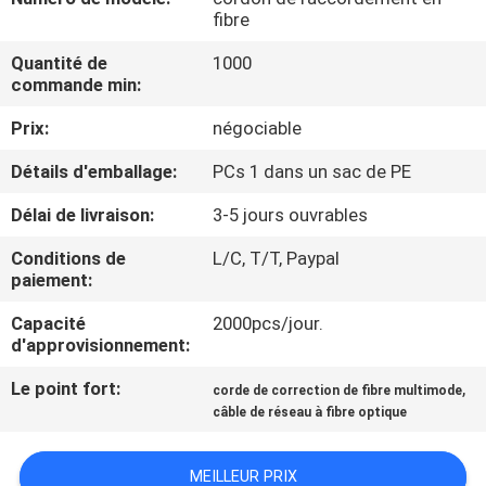
D'USINE
fibre
Quantité de
1000
CONTRÔLE
commande min:
DE
Prix:
négociable
QUALITÉ
Détails d'emballage:
PCs 1 dans un sac de PE
Délai de livraison:
3-5 jours ouvrables
CONTACTEZ-
Conditions de
L/C, T/T, Paypal
NOUS
paiement:
Capacité
2000pcs/jour.
DEMANDEZ
d'approvisionnement:
UNE
Le point fort:
,
corde de correction de fibre multimode
CITATION
câble de réseau à fibre optique
PLAN
MEILLEUR PRIX