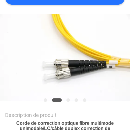
DU
SITE
PRIVACY
POLICY
Description de produit
Corde de correction optique fibre multimode
unimodale/LC/câble duplex correction de