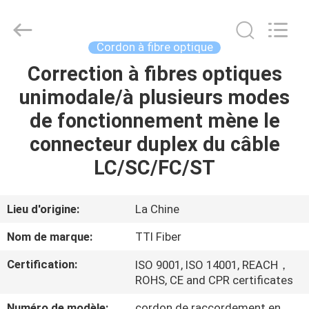
TTI
Fiber
Communication
Tech.
Co.,
Cordon à fibre optique
Ltd..
All
Correction à fibres optiques
MAISON
Rights
Reserved.
unimodale/à plusieurs modes
DES
de fonctionnement mène le
PRODUITS
connecteur duplex du câble
LC/SC/FC/ST
AU
SUJET
Lieu d'origine:
La Chine
DE
Nom de marque:
TTI Fiber
NOUS
Certification:
ISO 9001, ISO 14001, REACH，
ROHS, CE and CPR certificates
VISITE
Numéro de modèle:
cordon de raccordement en