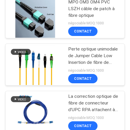
MPO OM3 OM4 PVC
LSZH câble de patch à
fibre optique
négociable MOQ:1000
CONTACT
Perte optique unimodale
de Jumper Cable Low
Insertion de fibre de
duplex de FTTH
négociable MOQ:1000
CONTACT
La correction optique de
fibre de connecteur
d'UPC RPA attachent à
plusieurs modes de
négociable MOQ:1000
fonctionnement
CONTACT
unimodal blindé