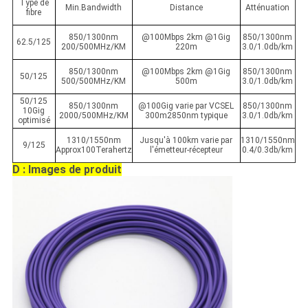
Type de
Min.Bandwidth
Distance
Atténuation
fibre
850/1300nm
@100Mbps 2km @1Gig
850/1300nm
62.5/125
200/500MHz/KM
220m
3.0/1.0db/km
850/1300nm
@100Mbps 2km @1Gig
850/1300nm
50/125
500/500MHz/KM
500m
3.0/1.0db/km
50/125
850/1300nm
@100Gig varie par VCSEL
850/1300nm
10Gig
2000/500MHz/KM
300m2850nm typique
3.0/1.0db/km
optimisé
1310/1550nm
Jusqu'à 100km varie par
1310/1550nm
9/125
Approx100Terahertz
l'émetteur-récepteur
0.4/0.3db/km
D : Images de produit