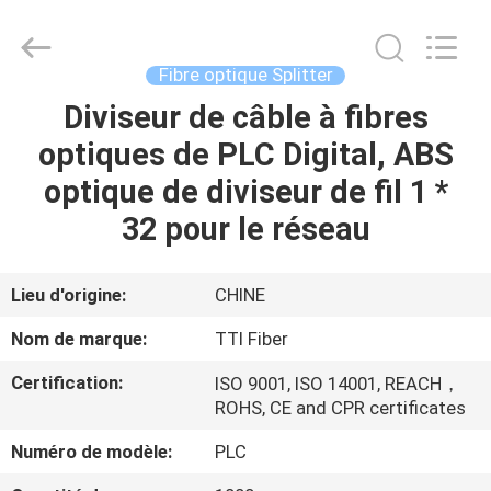
TTI
Fiber
Communication
Tech.
Co.,
Fibre optique Splitter
Ltd..
All
Diviseur de câble à fibres
MAISON
Rights
Reserved.
optiques de PLC Digital, ABS
DES
optique de diviseur de fil 1 *
PRODUITS
32 pour le réseau
AU
Lieu d'origine:
CHINE
SUJET
Nom de marque:
TTI Fiber
DE
Certification:
ISO 9001, ISO 14001, REACH，
NOUS
ROHS, CE and CPR certificates
Numéro de modèle:
PLC
VISITE