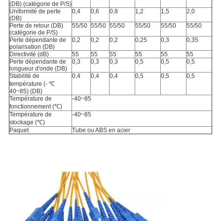
(DB) (catégorie de P/S)
Uniformité de perte
0,4
0,6
0,8
1,2
1,5
2,0
(DB)
Perte de retour (DB)
55/50
55/50
55/50
55/50
55/50
55/50
(catégorie de P/S)
Perte dépendante de
0,2
0,2
0,2
0,25
0,3
0,35
polarisation (DB)
Directivité (dB)
55
55
55
55
55
55
Perte dépendante de
0,3
0,3
0,3
0,5
0,5
0,5
longueur d'onde (DB)
Stabilité de
0,4
0,4
0,4
0,5
0,5
0,5
température (- ℃
40~85) (DB)
Température de
-40~85
fonctionnement (℃)
Température de
-40~85
stockage (℃)
Paquet
Tube ou ABS en acier