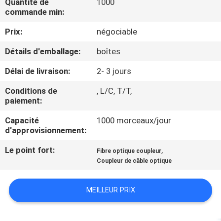
Quantité de
1000
D'USINE
commande min:
Prix:
négociable
CONTRÔLE
Détails d'emballage:
boîtes
DE
Délai de livraison:
2- 3 jours
QUALITÉ
Conditions de
, L/C, T/T,
paiement:
CONTACTEZ-
NOUS
Capacité
1000 morceaux/jour
d'approvisionnement:
Le point fort:
,
DEMANDEZ
Fibre optique coupleur
Coupleur de câble optique
UNE
CITATION
MEILLEUR PRIX
PLAN