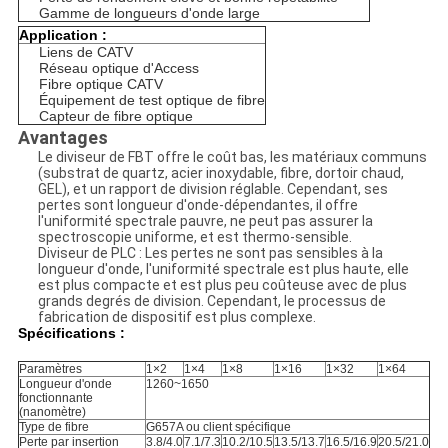
Gamme de longueurs d'onde large
Application :
Liens de CATV
Réseau optique d'Access
Fibre optique CATV
Équipement de test optique de fibre
Capteur de fibre optique
Avantages
Le diviseur de FBT offre le coût bas, les matériaux communs
(substrat de quartz, acier inoxydable, fibre, dortoir chaud,
GEL), et un rapport de division réglable. Cependant, ses
pertes sont longueur d'onde-dépendantes, il offre
l'uniformité spectrale pauvre, ne peut pas assurer la
spectroscopie uniforme, et est thermo-sensible.
Diviseur de PLC : Les pertes ne sont pas sensibles à la
longueur d'onde, l'uniformité spectrale est plus haute, elle
est plus compacte et est plus peu coûteuse avec de plus
grands degrés de division. Cependant, le processus de
fabrication de dispositif est plus complexe.
Spécifications :
Paramètres
1×2
1×4
1×8
1×16
1×32
1×64
Longueur d'onde
1260~1650
fonctionnante
(nanomètre)
Type de fibre
G657A ou client spécifique
Perte par insertion
3.8/4.0
7.1/7.3
10.2/10.5
13.5/13.7
16.5/16.9
20.5/21.0