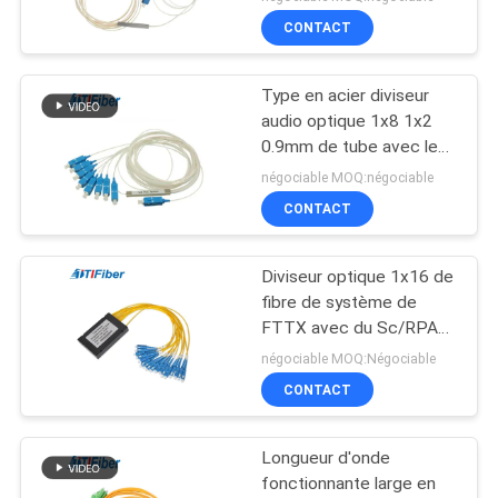
CONTACT
Type en acier diviseur
audio optique 1x8 1x2
0.9mm de tube avec le
connecteur de SC/UPC
négociable MOQ:négociable
RPA
CONTACT
Diviseur optique 1x16 de
fibre de système de
FTTX avec du Sc/RPA
de tresse
négociable MOQ:Négociable
CONTACT
Longueur d'onde
fonctionnante large en