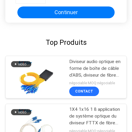
pour le réseau
Continuer
Top Produits
Diviseur audio optique en
forme de boîte de câble
d'ABS, diviseur de fibre
multimode de PLC 1x32
négociable MOQ:négociable
CONTACT
1X4 1x16 1 8 application
de système optique du
diviseur FTTX de fibre
de Sc UPC RPA Gpon
négociable MOQ:négociable