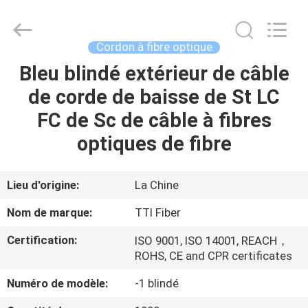
TTI
Fiber
Communication
Tech.
Co.,
Cordon à fibre optique
Ltd..
All
Bleu blindé extérieur de câble
MAISON
Rights
Reserved.
de corde de baisse de St LC
DES
FC de Sc de câble à fibres
PRODUITS
optiques de fibre
AU
Lieu d'origine:
La Chine
SUJET
Nom de marque:
TTI Fiber
DE
Certification:
ISO 9001, ISO 14001, REACH，
NOUS
ROHS, CE and CPR certificates
Numéro de modèle:
-1 blindé
VISITE