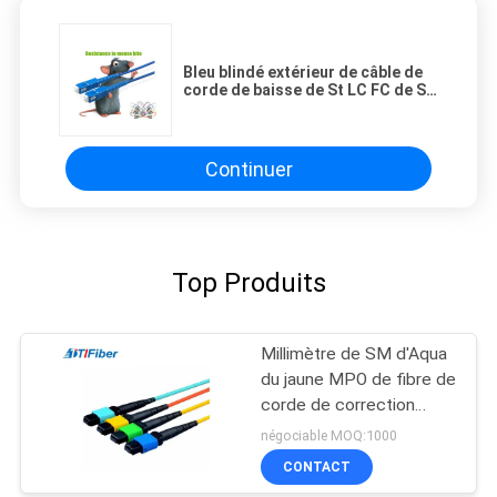
Bleu blindé extérieur de câble de
corde de baisse de St LC FC de Sc
de câble à fibres optiques de fibre
Continuer
Top Produits
Millimètre de SM d'Aqua
du jaune MPO de fibre de
corde de correction
optique, pullover vert-
négociable MOQ:1000
bleu de fibre de SM de
CONTACT
millimètre