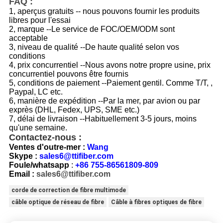
FAQ :
1, aperçus gratuits -- nous pouvons fournir les produits
libres pour l'essai
2, marque --Le service de FOC/OEM/ODM sont
acceptable
3, niveau de qualité --De haute qualité selon vos
conditions
4, prix concurrentiel --Nous avons notre propre usine, prix
concurrentiel pouvons être fournis
5, conditions de paiement --Paiement gentil. Comme T/T, ,
Paypal, LC etc.
6, manière de expédition --Par la mer, par avion ou par
exprès (DHL, Fedex, UPS, SME etc.)
7, délai de livraison --Habituellement 3-5 jours, moins
qu'une semaine.
Contactez-nous :
Ventes d'outre-mer :
Wang
Skype :
sales6@ttifiber.com
Foule/whatsapp
:
+86 755-86561809-809
Email :
sales6@ttifiber.com
corde de correction de fibre multimode
câble optique de réseau de fibre
Câble à fibres optiques de fibre