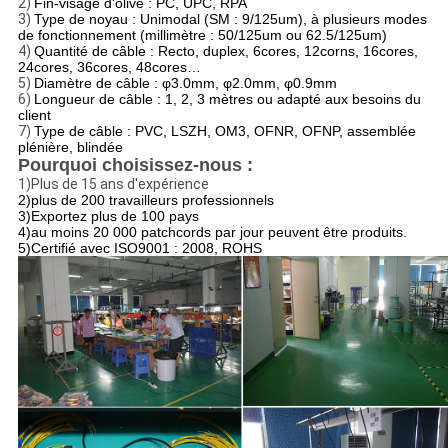
2)
Fin-visage d'olive : PC, UPC, RPA
3)
Type de noyau : Unimodal (SM : 9/125um), à plusieurs modes
de fonctionnement (millimètre : 50/125um ou 62.5/125um)
4)
Quantité de câble : Recto, duplex, 6cores, 12corns, 16cores,
24cores, 36cores, 48cores…
5)
Diamètre de câble : φ3.0mm, φ2.0mm, φ0.9mm
6)
Longueur de câble : 1, 2, 3 mètres ou adapté aux besoins du
client
7)
Type de câble : PVC, LSZH, OM3, OFNR, OFNP, assemblée
plénière, blindée
Pourquoi choisissez-nous :
1)Plus de 15 ans d'expérience
2)plus de 200 travailleurs professionnels
3)Exportez plus de 100 pays
4)au moins 20 000 patchcords par jour peuvent être produits.
5)Certifié avec ISO9001 : 2008, ROHS