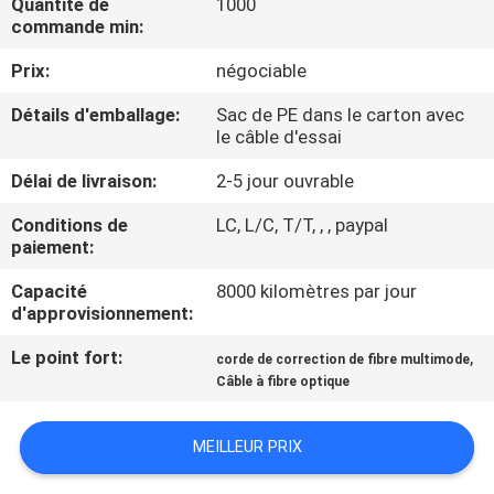
Quantité de
1000
D'USINE
commande min:
Prix:
négociable
CONTRÔLE
Détails d'emballage:
Sac de PE dans le carton avec
DE
le câble d'essai
QUALITÉ
Délai de livraison:
2-5 jour ouvrable
Conditions de
LC, L/C, T/T, , , paypal
CONTACTEZ-
paiement:
NOUS
Capacité
8000 kilomètres par jour
d'approvisionnement:
DEMANDEZ
Le point fort:
,
corde de correction de fibre multimode
UNE
Câble à fibre optique
CITATION
MEILLEUR PRIX
PLAN