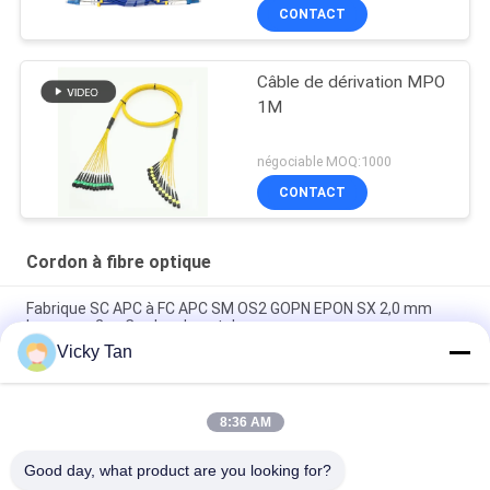
fonctionnement
CONTACT
unimodal blindé
Câble de dérivation MPO
1M
négociable MOQ:1000
CONTACT
Cordon à fibre optique
Fabrique SC APC à FC APC SM OS2 GOPN EPON SX 2,0 mm
Longueur 2 m Cordon de patch
Vicky Tan
Sc RPA au pullover recto de corde de Sc RPA Aqua Jacket
Fiber Optic Patch G652d/G657a
8:36 AM
La correction de fibre de mode unitaire de FTTH FTTA FTTX
attachent 6 le noyau du noyau 24 du noyau 12
Good day, what product are you looking for?