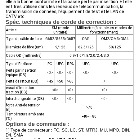
elle a la bonne conformité et la basse perte par insertion. Et elle
est très utilisée dans les réseaux de télécommunication, la
transmission de données, l'équipement de test et le LAN de
CATV etc.
Spéc. techniques de corde de correction :
SM (mode
Millimètre (à plusieurs modes de
Article
unitaire)
fonctionnement)
Type de câble de fibre
G652/G655/G657
OM1
OM2/OM3/OM4
Diamètre de fibre (um)
9/125
62.5/125
50/125
Câble OD (millimètre)
0.9/1.6/1.8/2.0/2.4/3.0
Type d'Endface
PC
UPC
RPA
UPC
UPC
Perte par insertion
<0>
<0>
<0>
<0>
<0>
typique (DB)
Perte de retour (DB)
>
45
>
50
>
60
/
essai d'Insertion-
<0>
<0>
<0>
traction (DB)
Interchangeabilité (DB)
<0>
<0>
<0>
force Anti-de tension
>
70
(n)
Température ambiante
-40~+80
(℃)
Options de commande :
1)
Type de connecteur : FC, SC, LC, ST, MTRJ, MU, MPO, DIN,
D4, SMA