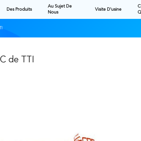
Au Sujet De
C
Des Produits
Visite D'usine
Nous
Q
TI
OC de TTI