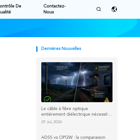
ontrôle De
Contactez-
ualité
Nous
Dernières Nouvelles
Le câble à fibre optique
entièrement diélectrique nécessite-
t-il une protection contre la
29 Jul, 2026
foudre ? | Fibre TTI
ADSS vs OPGW : la comparaison