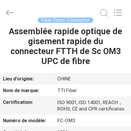
TTI
Fiber
Communication
Tech.
Co.,
Fiber Optic Connector
Ltd..
All
Assemblée rapide optique de
MAISON
Rights
Reserved.
gisement rapide du
DES
connecteur FTTH de Sc OM3
PRODUITS
UPC de fibre
AU
Lieu d'origine:
CHINE
SUJET
Nom de marque:
TTI Fiber
DE
Certification:
ISO 9001, ISO 14001, REACH，
NOUS
ROHS, CE and CPR certificates
Numéro de modèle:
FC-OM3
VISITE