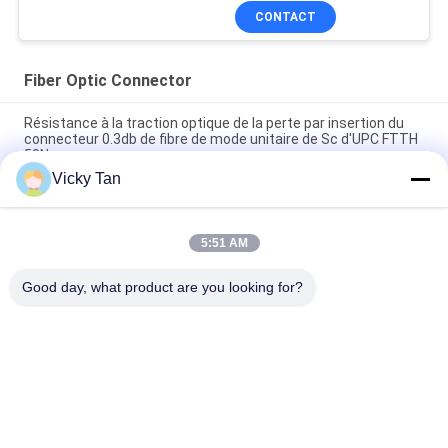
CONTACT
Fiber Optic Connector
Résistance à la traction optique de la perte par insertion du
connecteur 0.3db de fibre de mode unitaire de Sc d'UPC FTTH
50N
Vicky Tan
Connecteur rapide optique unimodal optique de fibre de Ftth
de connecteur rapide de fibre de SM de Sc/Upc Sc/Apc
5:51 AM
Assemblée de champ optique rapide de fibre du connecteur
OM3 de fibre de Sc UPC 0.3db
Good day, what product are you looking for?
Catégories populaires
Tous
Cordon À Fibre 
Fibre Optique Pigtail
Optique
Câble À Fibre 
Fiber Optic 