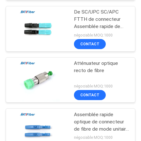
De SC/UPC SC/APC
FTTH de connecteur
Assemblée rapide de
fibre optique mécanique
négociable MOQ:1000
rapidement
CONTACT
Atténuateur optique
recto de fibre
négociable MOQ:1000
CONTACT
Assemblée rapide
optique de connecteur
de fibre de mode unitaire
de champ rapide de Ftth
négociable MOQ:1000