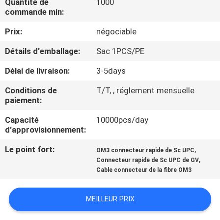
Quantité de
1000
D'USINE
commande min:
Prix:
négociable
CONTRÔLE
Détails d'emballage:
Sac 1PCS/PE
DE
Délai de livraison:
3-5days
QUALITÉ
Conditions de
T/T, , réglement mensuelle
paiement:
CONTACTEZ-
NOUS
Capacité
10000pcs/day
d'approvisionnement:
Le point fort:
,
DEMANDEZ
OM3 connecteur rapide de Sc UPC
,
Connecteur rapide de Sc UPC de GV
UNE
Cable connecteur de la fibre OM3
CITATION
MEILLEUR PRIX
PLAN