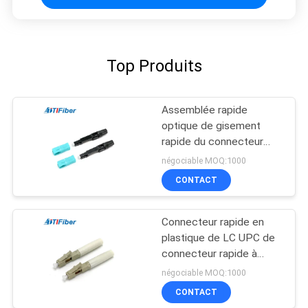
Top Produits
Assemblée rapide
optique de gisement
rapide du connecteur
FTTH de Sc OM3 UPC
négociable MOQ:1000
de fibre
CONTACT
Connecteur rapide en
plastique de LC UPC de
connecteur rapide à
plusieurs modes de
négociable MOQ:1000
fonctionnement de fibre
CONTACT
pour la solution de FTTH