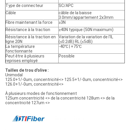
Type de connecteur
SC/APC
Câble
câble de la baisse
3.0mm/appartement 2x3mm
Fibre maintenant la force
≥3N
Résistance à la traction
≥40N typique (50N maximum)
Résistance à la traction en
Variation de la variation de l'IL
ligne 20N
(≤0.2dB) RL (≤5dB)
La température
-40℃ | +75℃
fonctionnante
Peut être à plusieurs
Possible
reprises employé
Tailles de trou d'olive :
Unimodal
125.0+1/-0um, concentricité
<>
125.5+1/-0um, concentricité
<>
126.0+1/-0um, concentricité
<>
À plusieurs modes de fonctionnement
125um concentricité
<>
de la concentricité 128um
<>
de la
concentricité 127um
<>